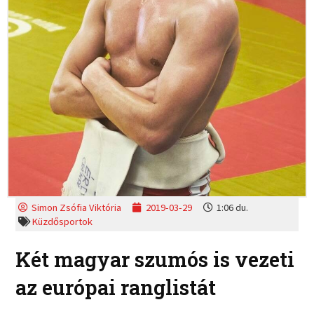
Simon Zsófia Viktória
2019-03-29
1:06 du.
Küzdősportok
Két magyar szumós is vezeti
az európai ranglistát