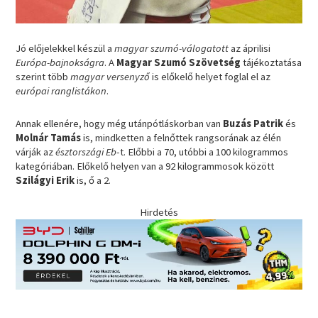
Jó előjelekkel készül a
magyar szumó-válogatott
az áprilisi
Európa-bajnokságra
. A
Magyar Szumó Szövetség
tájékoztatása
szerint több
magyar versenyző
is előkelő helyet foglal el az
európai ranglistákon
.
Annak ellenére, hogy még utánpótláskorban van
Buzás Patrik
és
Molnár Tamás
is, mindketten a felnőttek rangsorának az élén
várják az
észtországi Eb
-t. Előbbi a 70, utóbbi a 100 kilogrammos
kategóriában. Előkelő helyen van a 92 kilogrammosok között
Szilágyi Erik
is, ő a 2.
Hirdetés