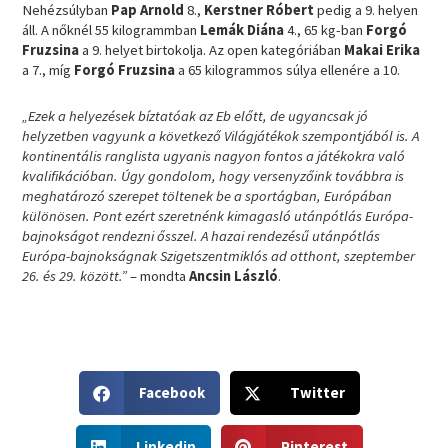
Nehézsúlyban
Pap Arnold
8.,
Kerstner Róbert
pedig a 9. helyen
áll. A nőknél 55 kilogrammban
Lemák Diána
4., 65 kg-ban
Forgó
Fruzsina
a 9. helyet birtokolja. Az open kategóriában
Makai Erika
a 7., míg
Forgó Fruzsina
a 65 kilogrammos súlya ellenére a 10.
„Ezek a helyezések bíztatóak az Eb előtt, de ugyancsak jó
helyzetben vagyunk a következő Világjátékok szempontjából is. A
kontinentális ranglista ugyanis nagyon fontos a játékokra való
kvalifikációban. Úgy gondolom, hogy versenyzőink továbbra is
meghatározó szerepet töltenek be a sportágban, Európában
különösen. Pont ezért szeretnénk kimagasló utánpótlás Európa-
bajnokságot rendezni ősszel. A hazai rendezésű utánpótlás
Európa-bajnokságnak Szigetszentmiklós ad otthont, szeptember
26. és 29. között.”
– mondta
Ancsin László
.
S
S
Facebook
Twitter
h
h
a
a
S
S
r
r
Linkedin
Pinterest