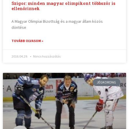
Szigor: minden magyar olimpikont többször is
ellenőriznek
A Magyar Olimpiai Bizottság és a magyar állam közös
döntése
TOVÁBB OLVASOM »
2016.04.29.
Nincs hozzászólás
JÉGKORONG