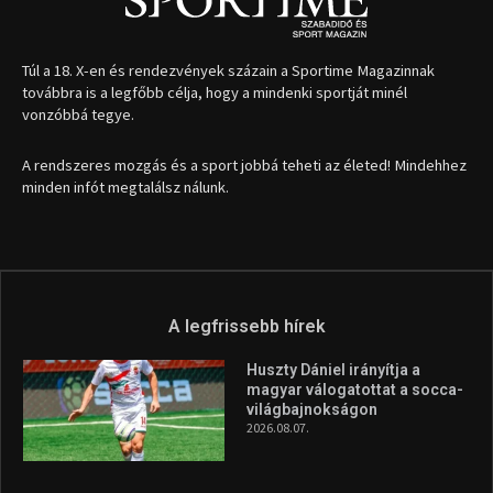
1035 Budapest, Miklós u. 7.
+36 30 471 1373
info (kukac) sportime.hu
Túl a 18. X-en és rendezvények százain a Sportime Magazinnak
továbbra is a legfőbb célja, hogy a mindenki sportját minél
vonzóbbá tegye.
A rendszeres mozgás és a sport jobbá teheti az életed! Mindehhez
minden infót megtalálsz nálunk.