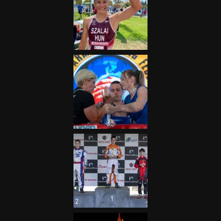
„A Forma-1-es Magyar
Nagydíj az egész nemzetnek
fontos”
2025.06.19.
Galéria