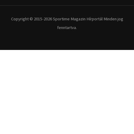
Extrém Sportok
Fitnesz
Egyéb szabadidősport
Túra-Utazás
Lovassport
Közösségi sport
Copyright © 2015-2026 Sportime Magazin Hírportál Minden jog
fenntartva.