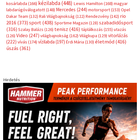
Címkék
Babos Tímea
asztalitenisz
(130)
atlétika
(144)
autosport
(123)
egészség
(240)
Bécs
(214)
Bajnokok Ligája
(168)
Birkózás
(143)
forma 1
(1165)
(530)
Európabajnokság
(173)
ferrari
(139)
Futball
(760)
futás
(305)
Hosszú Katinka
(186)
hungaroring
(181)
kickbox
(204)
Jégkorong
(148)
kajakkenu
(138)
karate
(168)
kézilabda
(448)
kosárlabda
(166)
Lewis Hamilton
(168)
magyar
Mercedes
(244)
labdarúgóválogatott
(148)
motorsport
(153)
Opel
rio
Dakar Team
(132)
Rali Világbajnokság
(122)
Rendezvény
(142)
sport
(438)
2016
(373)
szabadidősport
Sportime Magazin
(128)
(316)
tenisz
(416)
Szalay Balázs
(126)
táplálkozás
(155)
utazás
Video
(247)
vitorlázás
(126)
világbajnokság
(162)
Világkupa
(129)
életmód
(416)
(222)
vívás
(174)
vízilabda
(197)
Érdi Mária
(130)
úszás
(361)