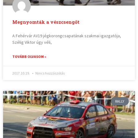
Megnyomták a vészcsengőt
A Fehérvár AV19 jégkorongcsapatának szakmai igazgatója,
Szélig Viktor úgy véli,
TOVÁBB OLVASOM »
2017.10.19.
Nincs hozzászólás
RALLY