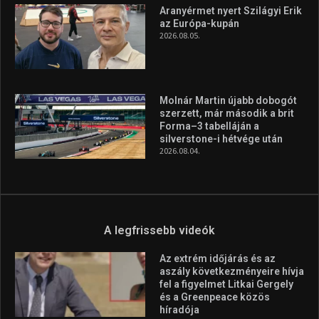
A legfrissebb hírek
Huszty Dániel irányítja a
magyar válogatottat a socca-
világbajnokságon
2026.08.07.
Aranyérmet nyert Szilágyi Erik
az Európa-kupán
2026.08.05.
Molnár Martin újabb dobogót
szerzett, már második a brit