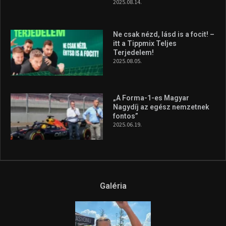
Forma–3 tabelláján a
silverstone-i hétvége után
2026.08.04.
A legfrissebb videók
Az extrém időjárás és az
aszály következményeire hívja
fel a figyelmet Litkai Gergely
és a Greenpeace közös
híradója
2025.08.14.
Ne csak nézd, lásd is a focit! –
itt a Tippmix Teljes
Terjedelem!
2025.08.05.