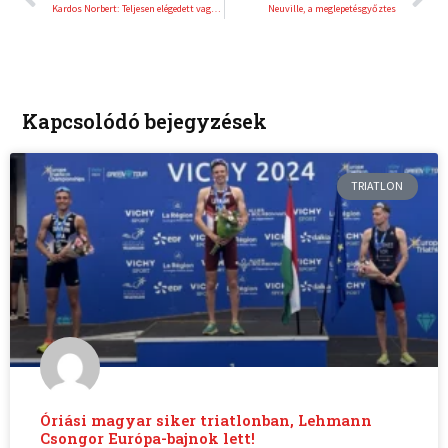
Kardos Norbert: Teljesen elégedett vagyok
Neuville, a meglepetésgyőztes
Kapcsolódó bejegyzések
TRIATLON
Óriási magyar siker triatlonban, Lehmann
Csongor Európa-bajnok lett!