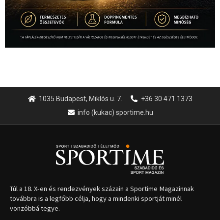
1035 Budapest, Miklós u. 7.
+36 30 471 1373
info (kukac) sportime.hu
Túl a 18. X-en és rendezvények százain a Sportime Magazinnak
továbbra is a legfőbb célja, hogy a mindenki sportját minél
vonzóbbá tegye.