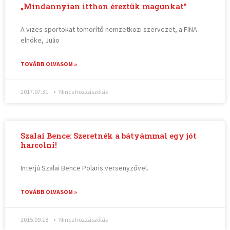
„Mindannyian itthon éreztük magunkat”
A vizes sportokat tömörítő nemzetközi szervezet, a FINA
elnöke, Julio
TOVÁBB OLVASOM »
2017.07.31.
Nincs hozzászólás
Szalai Bence: Szeretnék a bátyámmal egy jót
harcolni!
Interjú Szalai Bence Polaris versenyzővel.
TOVÁBB OLVASOM »
2015.09.18.
Nincs hozzászólás