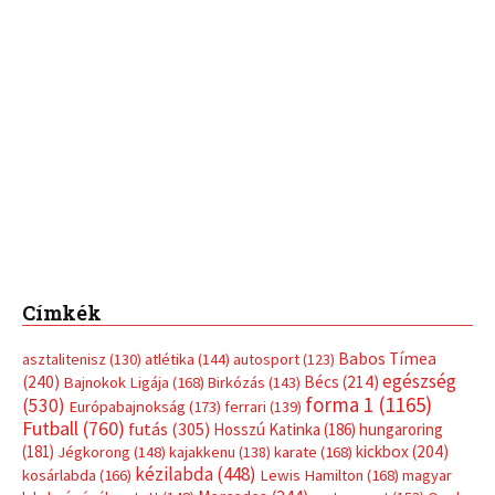
Címkék
Babos Tímea
asztalitenisz
(130)
atlétika
(144)
autosport
(123)
egészség
(240)
Bécs
(214)
Bajnokok Ligája
(168)
Birkózás
(143)
forma 1
(1165)
(530)
Európabajnokság
(173)
ferrari
(139)
Futball
(760)
futás
(305)
Hosszú Katinka
(186)
hungaroring
(181)
kickbox
(204)
Jégkorong
(148)
kajakkenu
(138)
karate
(168)
kézilabda
(448)
kosárlabda
(166)
Lewis Hamilton
(168)
magyar