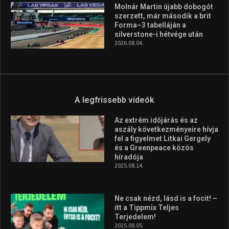
Molnár Martin újabb dobogót
szerzett, már második a brit
Forma–3 tabelláján a
silverstone-i hétvége után
2026.08.04.
A legfrissebb videók
Az extrém időjárás és az
aszály következményeire hívja
fel a figyelmet Litkai Gergely
és a Greenpeace közös
híradója
2025.08.14.
Ne csak nézd, lásd is a focit! –
itt a Tippmix Teljes
Terjedelem!
2025.08.05.