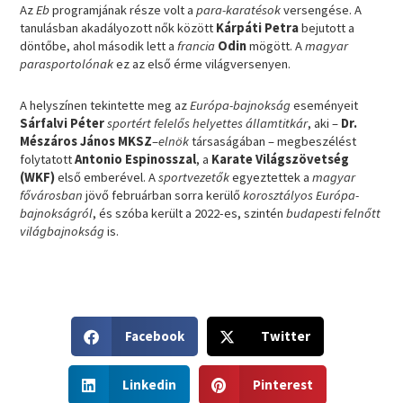
Az
Eb
programjának része volt a
para-karatésok
versengése. A
tanulásban akadályozott nők között
Kárpáti Petra
bejutott a
döntőbe, ahol második lett a
francia
Odin
mögött. A
magyar
parasportolónak
ez az első érme világversenyen.
A helyszínen tekintette meg az
Európa-bajnokság
eseményeit
Sárfalvi Péter
sportért felelős helyettes államtitkár
, aki –
Dr.
Mészáros János MKSZ
–
elnök
társaságában – megbeszélést
folytatott
Antonio Espinosszal
, a
Karate Világszövetség
(WKF)
első emberével. A
sportvezetők
egyeztettek a
magyar
fővárosban
jövő februárban sorra kerülő
korosztályos Európa-
bajnokságról
, és szóba került a 2022-es, szintén
budapesti felnőtt
világbajnokság
is.
S
S
Facebook
Twitter
h
h
a
a
S
S
r
r
Linkedin
Pinterest
h
h
e
e