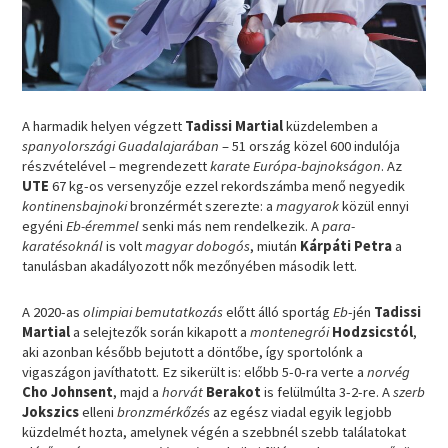
A harmadik helyen végzett
Tadissi Martial
küzdelemben a
spanyolországi Guadalajarában
– 51 ország közel 600 indulója
részvételével – megrendezett
karate Európa-bajnokságon
. Az
UTE
67 kg-os versenyzője ezzel rekordszámba menő negyedik
kontinensbajnoki
bronzérmét szerezte: a
magyarok
közül ennyi
egyéni
Eb-éremmel
senki más nem rendelkezik. A
para-
karatésoknál
is volt
magyar dobogós
, miután
Kárpáti Petra
a
tanulásban akadályozott nők mezőnyében második lett.
A 2020-as
olimpiai bemutatkozás
előtt álló sportág
Eb
-jén
Tadissi
Martial
a selejtezők során kikapott a
montenegrói
Hodzsicstól
,
aki azonban később bejutott a döntőbe, így sportolónk a
vigaszágon javíthatott. Ez sikerült is: előbb 5-0-ra verte a
norvég
Cho Johnsent
, majd a
horvát
Berakot
is felülmúlta 3-2-re. A
szerb
Jokszics
elleni
bronzmérkőzés
az egész viadal egyik legjobb
küzdelmét hozta, amelynek végén a szebbnél szebb találatokat