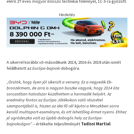
elérő 27 éves
magyar klasszis
technikai fölénnyel, 11-3-ra győzött.
Hirdetés
A sikerrel korábbi
vb
-másodikunk 2014, 2016 és 2018 után ismét
felállhatott az
Európa-bajnoki
dobogóra.
„Örülök, hogy ilyen jól sikerült a verseny. Ez a negyedik Eb-
bronzérmem, de arra is nagyon büszke vagyok, hogy 2014 óta
sorozatban hatodszor küzdhettem a harmadik helyért. Az
eredmény fontos az Európa Játékokon való részvétel
szempontjából is, hiszen az idei fő cél kijutni a Minszkben sorra
kerülő multisport-eseményre, és ott lehetőleg érmet nyerni. Ehhez
jó ugródeszka volt az újabb dobogós hely az Európa-
bajnokságon”
– értékelte teljesítményét
Tadissi Martial
.