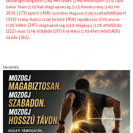
Mercedes
(244)
labdarúgóválogatott
(148)
motorsport
(153)
Opel
rio
Dakar Team
(132)
Rali Világbajnokság
(122)
Rendezvény
(142)
sport
(438)
2016
(373)
szabadidősport
Sportime Magazin
(128)
(316)
tenisz
(416)
Szalay Balázs
(126)
táplálkozás
(155)
utazás
Video
(247)
vitorlázás
(126)
világbajnokság
(162)
Világkupa
(129)
életmód
(416)
(222)
vívás
(174)
vízilabda
(197)
Érdi Mária
(130)
úszás
(361)
Hirdetés