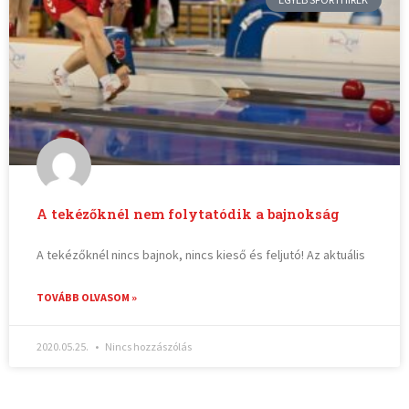
A tekézőknél nem folytatódik a bajnokság
A tekézőknél nincs bajnok, nincs kieső és feljutó! Az aktuális
TOVÁBB OLVASOM »
2020.05.25.
Nincs hozzászólás