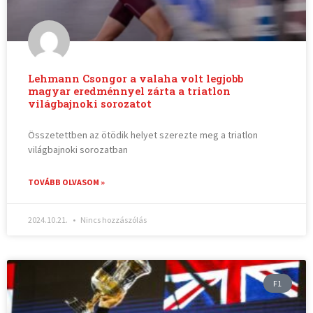
Lehmann Csongor a valaha volt legjobb
magyar eredménnyel zárta a triatlon
világbajnoki sorozatot
Összetettben az ötödik helyet szerezte meg a triatlon
világbajnoki sorozatban
TOVÁBB OLVASOM »
2024.10.21.
Nincs hozzászólás
F1