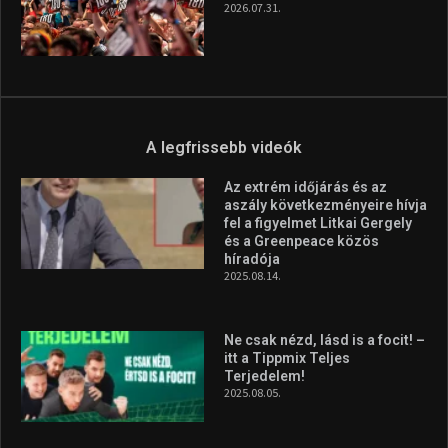
2026.07.31.
A legfrissebb videók
Az extrém időjárás és az
aszály következményeire hívja
fel a figyelmet Litkai Gergely
és a Greenpeace közös
híradója
2025.08.14.
Ne csak nézd, lásd is a focit! –
itt a Tippmix Teljes
Terjedelem!
2025.08.05.