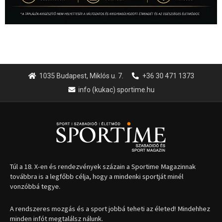
1035 Budapest, Miklós u. 7.
+36 30 471 1373
info (kukac) sportime.hu
Túl a 18. X-en és rendezvények százain a Sportime Magazinnak
továbbra is a legfőbb célja, hogy a mindenki sportját minél
vonzóbbá tegye.
A rendszeres mozgás és a sport jobbá teheti az életed! Mindehhez
minden infót megtalálsz nálunk.