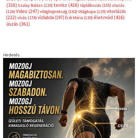
(316)
tenisz
(416)
Szalay Balázs
(126)
táplálkozás
(155)
utazás
Video
(247)
vitorlázás
(126)
világbajnokság
(162)
Világkupa
(129)
életmód
(416)
(222)
vívás
(174)
vízilabda
(197)
Érdi Mária
(130)
úszás
(361)
Hirdetés