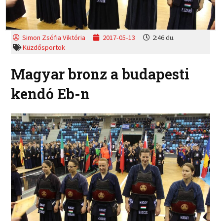
Simon Zsófia Viktória
2017-05-13
2:46 du.
Küzdősportok
Magyar bronz a budapesti
kendó Eb-n