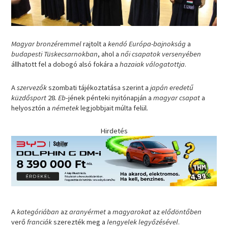
Magyar bronzéremmel
rajtolt a
kendó Európa-bajnokság
a
budapesti Tüskecsarnokban
, ahol a
női csapatok versenyében
állhatott fel a dobogó alsó fokára a
hazaiak válogatottja
.
A
szervezők
szombati tájékoztatása szerint a
japán
eredetű
küzdősport
28.
Eb
-jének pénteki nyitónapján a
magyar csapat
a
helyosztón a
németek
legjobbjait múlta felül.
Hirdetés
A
kategóriában
az
aranyérmet
a
magyarokat
az
elődöntőben
verő
franciák
szerezték meg a
lengyelek legyőzésével
.