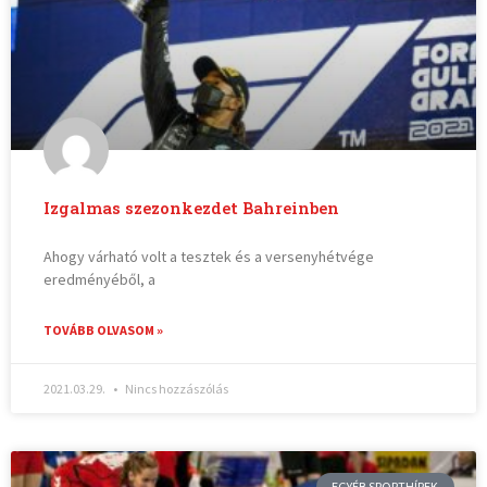
Izgalmas szezonkezdet Bahreinben
Ahogy várható volt a tesztek és a versenyhétvége
eredményéből, a
TOVÁBB OLVASOM »
2021.03.29.
Nincs hozzászólás
EGYÉB SPORTHÍREK