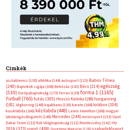
Címkék
Babos Tímea
asztalitenisz
(130)
atlétika
(144)
autosport
(123)
egészség
(240)
Bécs
(214)
Bajnokok Ligája
(168)
Birkózás
(143)
forma 1
(1165)
(530)
Európabajnokság
(173)
ferrari
(139)
Futball
(760)
futás
(305)
Hosszú Katinka
(186)
hungaroring
(181)
kickbox
(204)
Jégkorong
(148)
kajakkenu
(138)
karate
(168)
kézilabda
(448)
kosárlabda
(166)
Lewis Hamilton
(168)
magyar
Mercedes
(244)
labdarúgóválogatott
(148)
motorsport
(153)
Opel
rio
Dakar Team
(132)
Rali Világbajnokság
(122)
Rendezvény
(142)
sport
(438)
2016
(373)
szabadidősport
Sportime Magazin
(128)