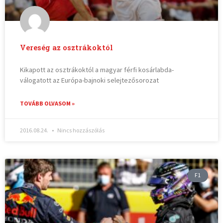
Vereség az osztrákoktól
Kikapott az osztrákoktól a magyar férfi kosárlabda-
válogatott az Európa-bajnoki selejtezősorozat
TOVÁBB OLVASOM »
2016.08.24.
Nincs hozzászólás
F1