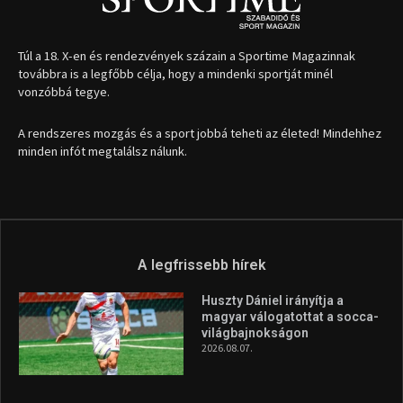
Túl a 18. X-en és rendezvények százain a Sportime Magazinnak
továbbra is a legfőbb célja, hogy a mindenki sportját minél
vonzóbbá tegye.
A rendszeres mozgás és a sport jobbá teheti az életed! Mindehhez
minden infót megtalálsz nálunk.
A legfrissebb hírek
Huszty Dániel irányítja a
magyar válogatottat a socca-
világbajnokságon
2026.08.07.