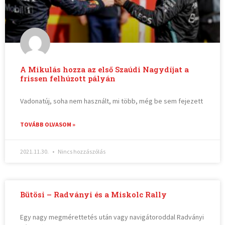
A Mikulás hozza az első Szaúdi Nagydíjat a
frissen felhúzott pályán
Vadonatúj, soha nem használt, mi több, még be sem fejezett
TOVÁBB OLVASOM »
2021.11.30.
Nincs hozzászólás
Bütösi – Radványi és a Miskolc Rally
Egy nagy megmérettetés után vagy navigátoroddal Radványi