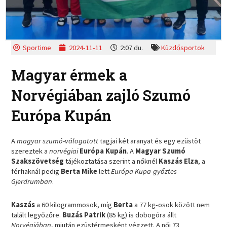
Sportime
2024-11-11
2:07 du.
Küzdősportok
Magyar érmek a
Norvégiában zajló Szumó
Európa Kupán
A
magyar szumó-válogatott
tagjai két aranyat és egy ezüstöt
szereztek a
norvégiai
Európa Kupán
. A
Magyar Szumó
Szakszövetség
tájékoztatása szerint a nőknél
Kaszás Elza
, a
férfiaknál pedig
Berta Mike
lett
Európa Kupa-győztes
Gjerdrumban
.
Kaszás
a 60 kilogrammosok, míg
Berta
a 77 kg-osok között nem
talált legyőzőre.
Buzás Patrik
(85 kg) is dobogóra állt
Norvégiában
, miután ezüstérmesként végzett. A női 73