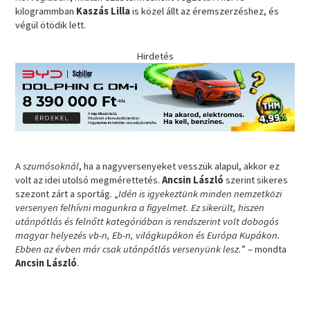
kilogrammban
Kaszás Lilla
is közel állt az éremszerzéshez, és
végül ötödik lett.
Hirdetés
A
szumósoknál
, ha a nagyversenyeket vesszük alapul, akkor ez
volt az idei utolsó megmérettetés.
Ancsin László
szerint sikeres
szezont zárt a sportág. „
Idén is igyekeztünk minden nemzetközi
versenyen felhívni magunkra a figyelmet. Ez sikerült, hiszen
utánpótlás és felnőtt kategóriában is rendszerint volt dobogós
magyar helyezés vb-n, Eb-n, világkupákon és Európa Kupákon.
Ebben az évben már csak utánpótlás versenyünk lesz.
” – mondta
Ancsin László
.