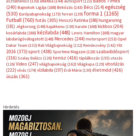
Babos Tímea
asztalitenisz
(130)
atlétika
(144)
autosport
(123)
egészség
(240)
Bécs
(214)
Bajnokok Ligája
(168)
Birkózás
(143)
forma 1
(1165)
(530)
Európabajnokság
(173)
ferrari
(139)
Futball
(760)
futás
(305)
Hosszú Katinka
(186)
hungaroring
(181)
kickbox
(204)
Jégkorong
(148)
kajakkenu
(138)
karate
(168)
kézilabda
(448)
kosárlabda
(166)
Lewis Hamilton
(168)
magyar
Mercedes
(244)
labdarúgóválogatott
(148)
motorsport
(153)
Opel
rio
Dakar Team
(132)
Rali Világbajnokság
(122)
Rendezvény
(142)
sport
(438)
2016
(373)
szabadidősport
Sportime Magazin
(128)
(316)
tenisz
(416)
Szalay Balázs
(126)
táplálkozás
(155)
utazás
Video
(247)
vitorlázás
(126)
világbajnokság
(162)
Világkupa
(129)
életmód
(416)
(222)
vívás
(174)
vízilabda
(197)
Érdi Mária
(130)
úszás
(361)
Hirdetés