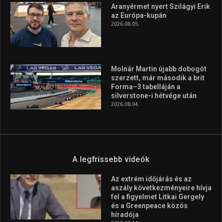
Aranyérmet nyert Szilágyi Erik
az Európa-kupán
2026.08.05.
Molnár Martin újabb dobogót
szerzett, már második a brit
Forma–3 tabelláján a
silverstone-i hétvége után
2026.08.04.
A legfrissebb videók
Az extrém időjárás és az
aszály következményeire hívja
fel a figyelmet Litkai Gergely
és a Greenpeace közös
híradója