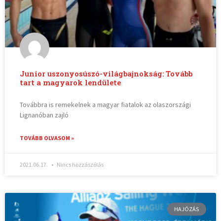
Junior uszonyosúszó-világbajnokság: Tovább
tart a magyarok lendülete
Továbbra is remekelnek a magyar fiatalok az olaszországi
Lignanóban zajló
TOVÁBB OLVASOM »
2021.06.17.
Nincs hozzászólás
HAJÓZÁS