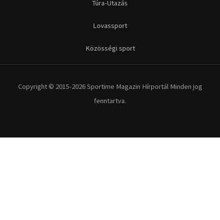
Futás
Kerékpár
Extrém Sportok
Fitnesz
Egyéb szabadidősport
Túra-Utazás
Lovassport
Közösségi sport