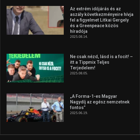
Molnár Martin újabb dobogót
szerzett, már második a brit
Forma–3 tabelláján a
silverstone-i hétvége után
2026.08.04.
A legfrissebb videók
Az extrém időjárás és az
aszály következményeire hívja
fel a figyelmet Litkai Gergely
és a Greenpeace közös
híradója
2025.08.14.