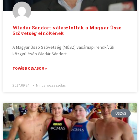
Wladár Sándort választották a Magyar Úszó
Szövetség elnökének
A Magyar Úszó Szövetség (MÚSZ) vasárnapi rendkívüli
közgyűlésén Wladár Sándort
TOVÁBB OLVASOM »
2017.09.24.
Nincs hozzászólás
ÚSZÁS