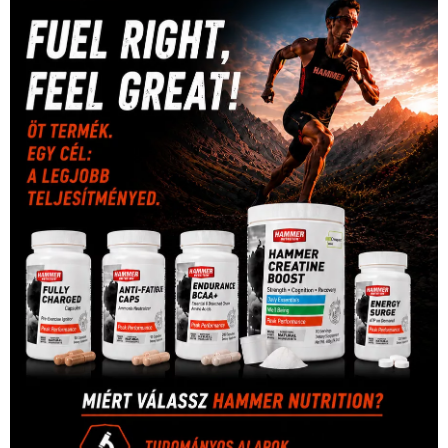
sport
(438)
2016
(373)
szabadidősport
Sportime Magazin
(128)
(316)
tenisz
(416)
Szalay Balázs
(126)
táplálkozás
(155)
utazás
Video
(247)
vitorlázás
(126)
világbajnokság
(162)
Világkupa
(129)
életmód
(416)
(222)
vívás
(174)
vízilabda
(197)
Érdi Mária
(130)
úszás
(361)
Hirdetés