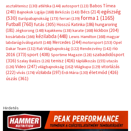
Címkék
Babos Tímea
asztalitenisz
(130)
atlétika
(144)
autosport
(123)
egészség
(240)
Bécs
(214)
Bajnokok Ligája
(168)
Birkózás
(143)
forma 1
(1165)
(530)
Európabajnokság
(173)
ferrari
(139)
Futball
(760)
futás
(305)
Hosszú Katinka
(186)
hungaroring
(181)
kickbox
(204)
Jégkorong
(148)
kajakkenu
(138)
karate
(168)
kézilabda
(448)
kosárlabda
(166)
Lewis Hamilton
(168)
magyar
Mercedes
(244)
labdarúgóválogatott
(148)
motorsport
(153)
Opel
rio
Dakar Team
(132)
Rali Világbajnokság
(122)
Rendezvény
(142)