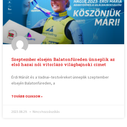
Szeptember elsején Balatonfüreden ünneplik az
első hazai női vitorlázó világbajnoki címet
Érdi Máriát és a Vadnai–testvéreket ünneplik szeptember
elsején Balatonfüreden, a
TOVÁBB OLVASOM »
2023.08.29.
Nincs hozzászólás