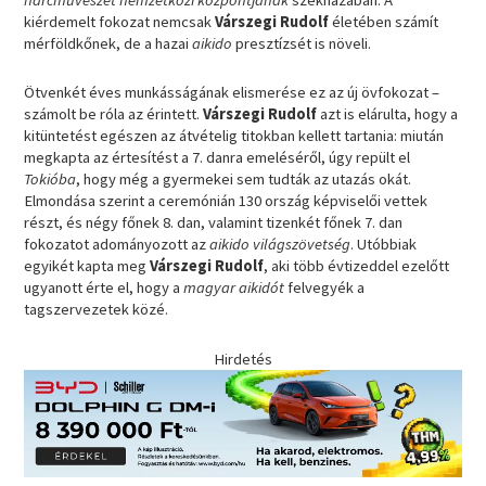
kiérdemelt fokozat nemcsak
Várszegi Rudolf
életében számít
mérföldkőnek, de a hazai
aikido
presztízsét is növeli.
Ötvenkét éves munkásságának elismerése ez az új övfokozat –
számolt be róla az érintett.
Várszegi Rudolf
azt is elárulta, hogy a
kitüntetést egészen az átvételig titokban kellett tartania: miután
megkapta az értesítést a 7. danra emeléséről, úgy repült el
Tokióba
, hogy még a gyermekei sem tudták az utazás okát.
Elmondása szerint a ceremónián 130 ország képviselői vettek
részt, és négy főnek 8. dan, valamint tizenkét főnek 7. dan
fokozatot adományozott az
aikido világszövetség
. Utóbbiak
egyikét kapta meg
Várszegi Rudolf
, aki több évtizeddel ezelőtt
ugyanott érte el, hogy a
magyar aikidót
felvegyék a
tagszervezetek közé.
Hirdetés