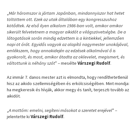
„
Már háromszor is jártam Japánban, mindannyiszor hat hetet
töltöttem ott. Ezek az utak általában egy kongresszushoz
kötődtek. Az első ilyen alkalom 1986-ban volt, amikor amikor
sikerült felvetetnem a magyar aikidót a világszövetségbe. De a
látogatások során mindig edzettem is a kintiekkel, jellemzően
napi öt órát. Egyidős vagyok az alapító nagymester unokájával,
emlékszem, hogy annakidején az edzések alkalmával ő is
gyakorolt, és most, amikor átadta az oklevelet, megismert, és
váltottunk is néhány szót
” – mesélte
Várszegi
Rudolf
.
Az immár 7. danos mester azt is elmondta, hogy rendíthetetlenül
hisz az aikido szellemiségében és erkölcsiségében. Mint mondja:
ha megkeresik és hívják, akkor megy és tanít, terjeszti tovább az
aikidót.
„
A mottóm: emelni, segíteni másokat a szeretet erejével
” –
jelentette ki
Várszegi Rudolf
.