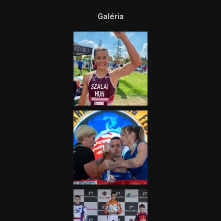
Ne csak nézd, lásd is a focit! –
itt a Tippmix Teljes
Terjedelem!
2025.08.05.
„A Forma-1-es Magyar
Nagydíj az egész nemzetnek
fontos”
2025.06.19.
Galéria