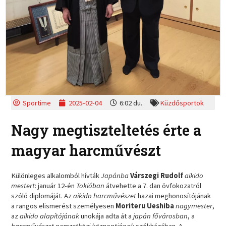
Sportime
2025-02-04
6:02 du.
Küzdősportok
Nagy megtiszteltetés érte a
magyar harcművészt
Különleges alkalomból hívták
Japánba
Várszegi Rudolf
aikido
mestert
: január 12-én
Tokióban
átvehette a 7. dan övfokozatról
szóló diplomáját. Az
aikido harcművészet
hazai meghonosítójának
a rangos elismerést személyesen
Moriteru Ueshiba
nagymester
,
az
aikido alapítójának
unokája adta át a
japán fővárosban
, a
harcművészet nemzetközi központjának
székházában. A