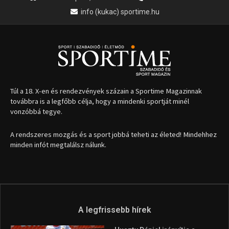
1035 Budapest, Miklós u. 7.
+36 30 471 1373
info (kukac) sportime.hu