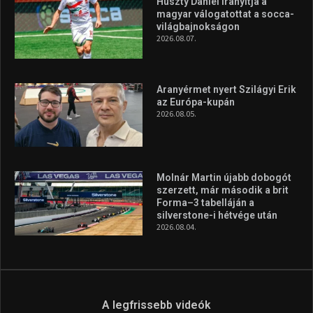
Túl a 18. X-en és rendezvények százain a Sportime Magazinnak
továbbra is a legfőbb célja, hogy a mindenki sportját minél
vonzóbbá tegye.
A rendszeres mozgás és a sport jobbá teheti az életed! Mindehhez
minden infót megtalálsz nálunk.
A legfrissebb hírek
Huszty Dániel irányítja a
magyar válogatottat a socca-
világbajnokságon
2026.08.07.
Aranyérmet nyert Szilágyi Erik
az Európa-kupán
2026.08.05.