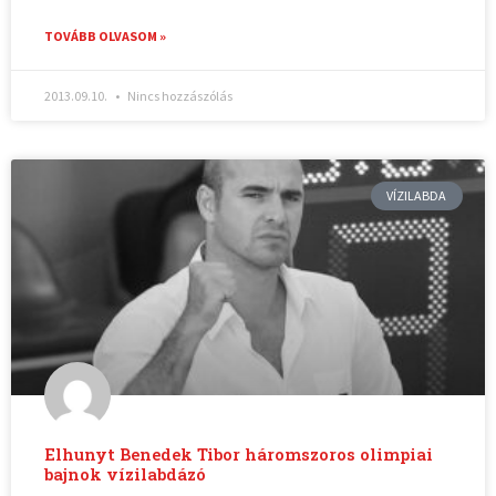
TOVÁBB OLVASOM »
2013.09.10.
Nincs hozzászólás
VÍZILABDA
Elhunyt Benedek Tibor háromszoros olimpiai
bajnok vízilabdázó