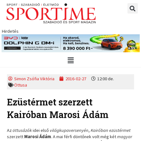
Skip
to
content
Hirdetés
Main
Menu
Simon Zsófia Viktória
2016-02-27
12:00 de.
Öttusa
Ezüstérmet szerzett
Kairóban Marosi Ádám
Az
öttusázók
idei első
világkupaversenyén
,
Kairóban ezüstérmet
szerzett
Marosi Ádám
. A mai férfi döntőnek volt még két
magyar