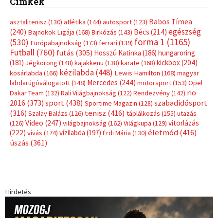
Címkék
Babos Tímea
asztalitenisz
(130)
atlétika
(144)
autosport
(123)
egészség
(240)
Bécs
(214)
Bajnokok Ligája
(168)
Birkózás
(143)
forma 1
(1165)
(530)
Európabajnokság
(173)
ferrari
(139)
Futball
(760)
futás
(305)
Hosszú Katinka
(186)
hungaroring
(181)
kickbox
(204)
Jégkorong
(148)
kajakkenu
(138)
karate
(168)
kézilabda
(448)
kosárlabda
(166)
Lewis Hamilton
(168)
magyar
Mercedes
(244)
labdarúgóválogatott
(148)
motorsport
(153)
Opel
rio
Dakar Team
(132)
Rali Világbajnokság
(122)
Rendezvény
(142)
sport
(438)
2016
(373)
szabadidősport
Sportime Magazin
(128)
(316)
tenisz
(416)
Szalay Balázs
(126)
táplálkozás
(155)
utazás
Video
(247)
vitorlázás
(126)
világbajnokság
(162)
Világkupa
(129)
életmód
(416)
(222)
vívás
(174)
vízilabda
(197)
Érdi Mária
(130)
úszás
(361)
Hirdetés