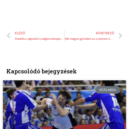
Előző
K
ELŐZŐ
KÖVETKEZŐ
Átadták a regionális cselgáncsközpontot Zalaegerszegen
Hét magyar győzelem az uszonyos úszók világkupájának első napján
Kapcsolódó bejegyzések
KÉZILABDA