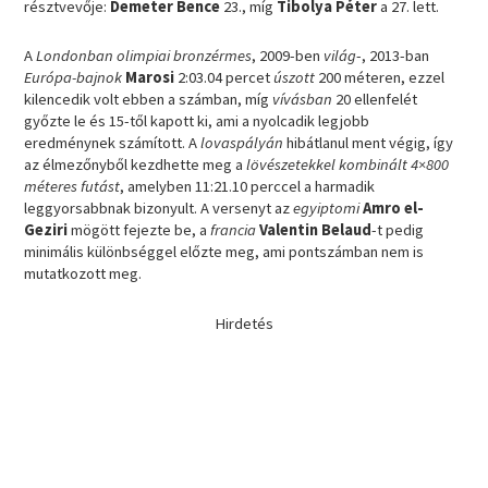
résztvevője:
Demeter Bence
23., míg
Tibolya Péter
a 27. lett.
A
Londonban olimpiai bronzérmes
, 2009-ben
világ
-, 2013-ban
Európa-bajnok
Marosi
2:03.04 percet
úszott
200 méteren, ezzel
kilencedik volt ebben a számban, míg
vívásban
20 ellenfelét
győzte le és 15-től kapott ki, ami a nyolcadik legjobb
eredménynek számított. A
lovaspályán
hibátlanul ment végig, így
az élmezőnyből kezdhette meg a
lövészetekkel kombinált 4×800
méteres futást
, amelyben 11:21.10 perccel a harmadik
leggyorsabbnak bizonyult. A versenyt az
egyiptomi
Amro el-
Geziri
mögött fejezte be, a
francia
Valentin Belaud
-t pedig
minimális különbséggel előzte meg, ami pontszámban nem is
mutatkozott meg.
Hirdetés