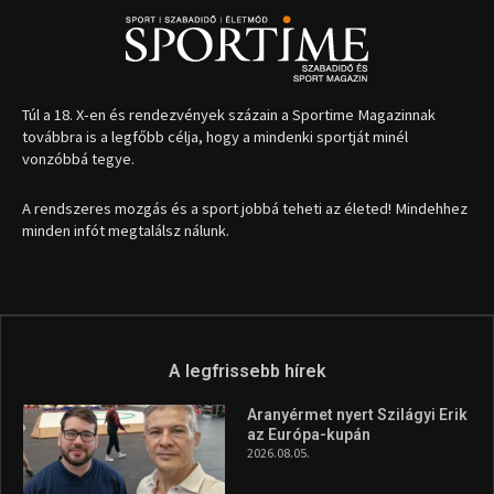
Túl a 18. X-en és rendezvények százain a Sportime Magazinnak
továbbra is a legfőbb célja, hogy a mindenki sportját minél
vonzóbbá tegye.
A rendszeres mozgás és a sport jobbá teheti az életed! Mindehhez
minden infót megtalálsz nálunk.
A legfrissebb hírek
Aranyérmet nyert Szilágyi Erik
az Európa-kupán
2026.08.05.