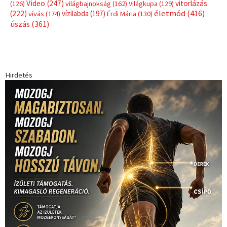
Video
(247)
vitorlázás
(126)
világbajnokság
(162)
Világkupa
(129)
életmód
(416)
(222)
vívás
(174)
vízilabda
(197)
Érdi Mária
(130)
úszás
(361)
Hirdetés