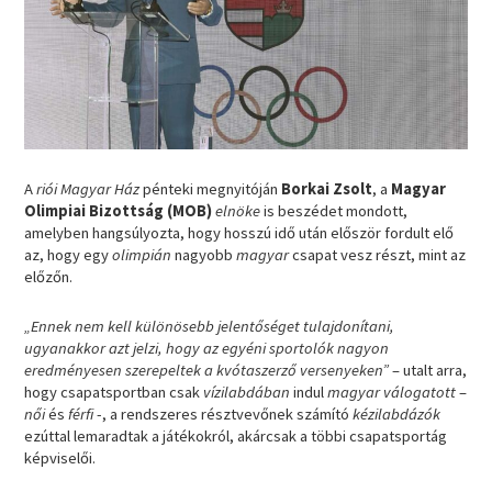
A
riói Magyar Ház
pénteki megnyitóján
Borkai Zsolt
, a
Magyar
Olimpiai Bizottság (MOB)
elnöke
is beszédet mondott,
amelyben hangsúlyozta, hogy hosszú idő után először fordult elő
az, hogy egy
olimpián
nagyobb
magyar
csapat vesz részt, mint az
előzőn.
„Ennek nem kell különösebb jelentőséget tulajdonítani,
ugyanakkor azt jelzi, hogy az egyéni sportolók nagyon
eredményesen szerepeltek a kvótaszerző versenyeken”
– utalt arra,
hogy csapatsportban csak
vízilabdában
indul
magyar válogatott
–
női
és
férfi
-, a rendszeres résztvevőnek számító
kézilabdázók
ezúttal lemaradtak a játékokról, akárcsak a többi csapatsportág
képviselői.