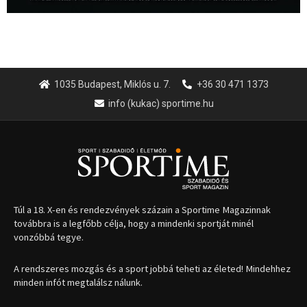
1035 Budapest, Miklós u. 7.
+36 30 471 1373
info (kukac) sportime.hu
Túl a 18. X-en és rendezvények százain a Sportime Magazinnak
továbbra is a legfőbb célja, hogy a mindenki sportját minél
vonzóbbá tegye.
A rendszeres mozgás és a sport jobbá teheti az életed! Mindehhez
minden infót megtalálsz nálunk.