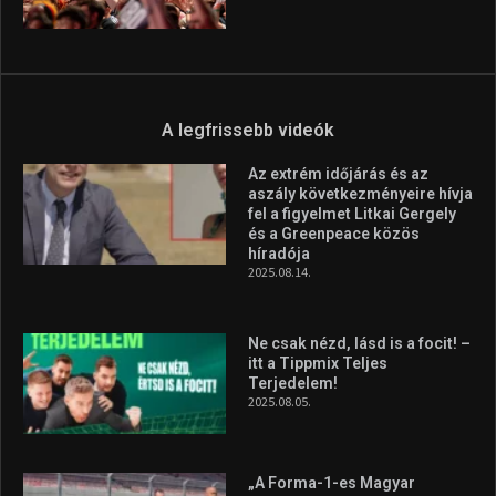
A legfrissebb videók
Az extrém időjárás és az
aszály következményeire hívja
fel a figyelmet Litkai Gergely
és a Greenpeace közös
híradója
2025.08.14.
Ne csak nézd, lásd is a focit! –
itt a Tippmix Teljes
Terjedelem!
2025.08.05.
„A Forma-1-es Magyar