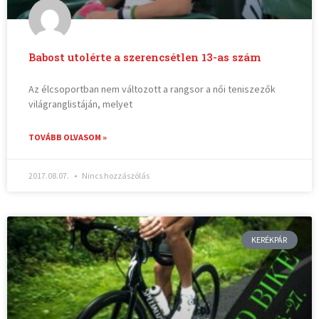
Babost utolérte a szerencsétlen 13-as szám
Az élcsoportban nem változott a rangsor a női teniszezők
világranglistáján, melyet
TOVÁBB OLVASOM »
2017.08.07.
Nincs hozzászólás
KERÉKPÁR