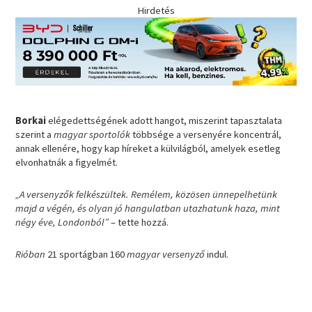
Hirdetés
Borkai
elégedettségének adott hangot, miszerint tapasztalata
szerint a
magyar sportolók
többsége a versenyére koncentrál,
annak ellenére, hogy kap híreket a külvilágból, amelyek esetleg
elvonhatnák a figyelmét.
„A versenyzők felkészültek. Remélem, közösen ünnepelhetünk
majd a végén, és olyan jó hangulatban utazhatunk haza, mint
négy éve, Londonból”
– tette hozzá.
Rióban
21 sportágban 160
magyar versenyző
indul.