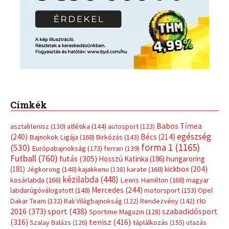
Címkék
Babos Tímea
asztalitenisz
(130)
atlétika
(144)
autosport
(123)
egészség
(240)
Bécs
(214)
Bajnokok Ligája
(168)
Birkózás
(143)
forma 1
(1165)
(530)
Európabajnokság
(173)
ferrari
(139)
Futball
(760)
futás
(305)
Hosszú Katinka
(186)
hungaroring
(181)
kickbox
(204)
Jégkorong
(148)
kajakkenu
(138)
karate
(168)
kézilabda
(448)
kosárlabda
(166)
Lewis Hamilton
(168)
magyar
Mercedes
(244)
labdarúgóválogatott
(148)
motorsport
(153)
Opel
rio
Dakar Team
(132)
Rali Világbajnokság
(122)
Rendezvény
(142)
sport
(438)
2016
(373)
szabadidősport
Sportime Magazin
(128)
(316)
tenisz
(416)
Szalay Balázs
(126)
táplálkozás
(155)
utazás