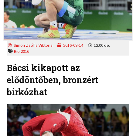
Simon Zsófia Viktória
2016-08-14
12:00 de.
Rio 2016
Bácsi kikapott az
elődöntőben, bronzért
birkózhat