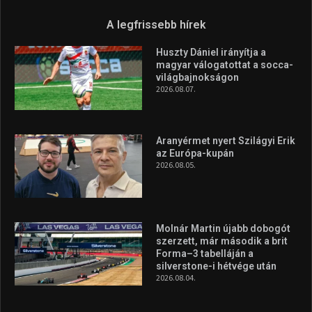
Túl a 18. X-en és rendezvények százain a Sportime Magazinnak
továbbra is a legfőbb célja, hogy a mindenki sportját minél
vonzóbbá tegye.
A rendszeres mozgás és a sport jobbá teheti az életed! Mindehhez
minden infót megtalálsz nálunk.
A legfrissebb hírek
Huszty Dániel irányítja a
magyar válogatottat a socca-
világbajnokságon
2026.08.07.