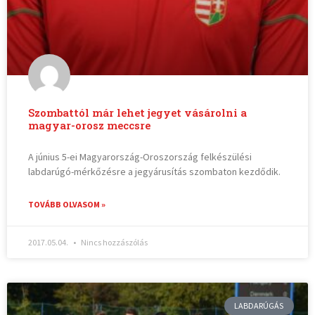
Szombattól már lehet jegyet vásárolni a
magyar-orosz meccsre
A június 5-ei Magyarország-Oroszország felkészülési
labdarúgó-mérkőzésre a jegyárusítás szombaton kezdődik.
TOVÁBB OLVASOM »
2017.05.04.
Nincs hozzászólás
LABDARÚGÁS