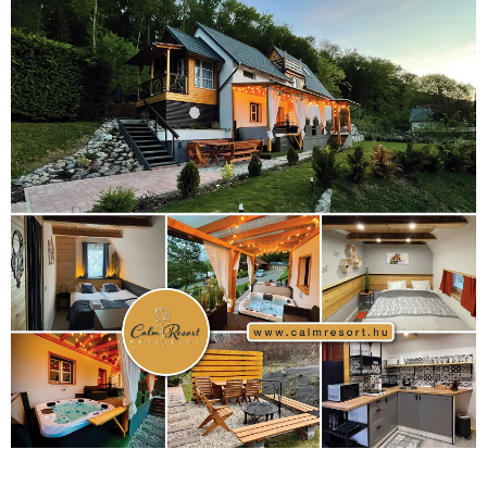
kézilabda
(448)
kosárlabda
(166)
Lewis Hamilton
(168)
magyar
Mercedes
(244)
labdarúgóválogatott
(148)
motorsport
(153)
Opel
rio
Dakar Team
(132)
Rali Világbajnokság
(122)
Rendezvény
(142)
sport
(438)
2016
(373)
szabadidősport
Sportime Magazin
(128)
(316)
tenisz
(416)
Szalay Balázs
(126)
táplálkozás
(155)
utazás
Video
(247)
vitorlázás
(126)
világbajnokság
(162)
Világkupa
(129)
életmód
(416)
(222)
vívás
(174)
vízilabda
(197)
Érdi Mária
(130)
úszás
(361)
Hirdetés