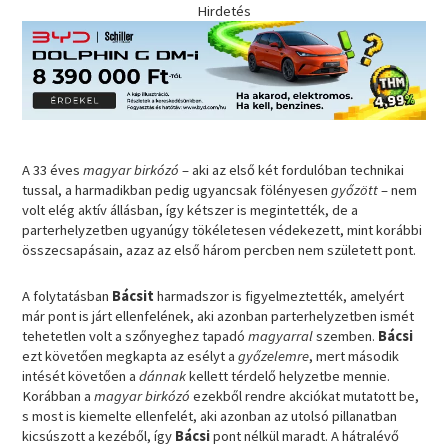
Hirdetés
A 33 éves
magyar birkózó
– aki az első két fordulóban technikai
tussal, a harmadikban pedig ugyancsak fölényesen
győzött
– nem
volt elég aktív állásban, így kétszer is megintették, de a
parterhelyzetben ugyanúgy tökéletesen védekezett, mint korábbi
összecsapásain, azaz az első három percben nem született pont.
A folytatásban
Bácsit
harmadszor is figyelmeztették, amelyért
már pont is járt ellenfelének, aki azonban parterhelyzetben ismét
tehetetlen volt a szőnyeghez tapadó
magyarral
szemben.
Bácsi
ezt követően megkapta az esélyt a
győzelemre
, mert második
intését követően a
dánnak
kellett térdelő helyzetbe mennie.
Korábban a
magyar birkózó
ezekből rendre akciókat mutatott be,
s most is kiemelte ellenfelét, aki azonban az utolsó pillanatban
kicsúszott a kezéből, így
Bácsi
pont nélkül maradt. A hátralévő