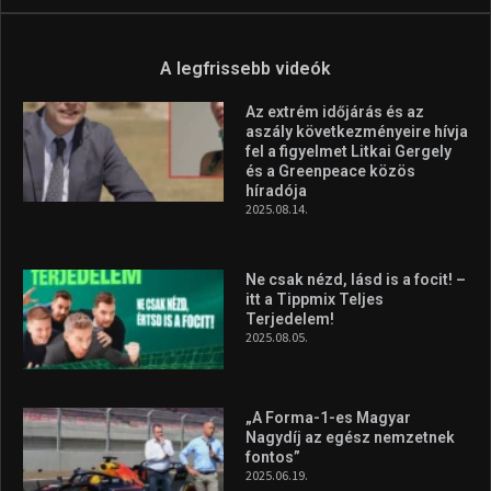
Aranyérmet nyert Szilágyi Erik
az Európa-kupán
2026.08.05.
Molnár Martin újabb dobogót
szerzett, már második a brit
Forma–3 tabelláján a
silverstone-i hétvége után
2026.08.04.
A legfrissebb videók
Az extrém időjárás és az
aszály következményeire hívja
fel a figyelmet Litkai Gergely
és a Greenpeace közös
híradója