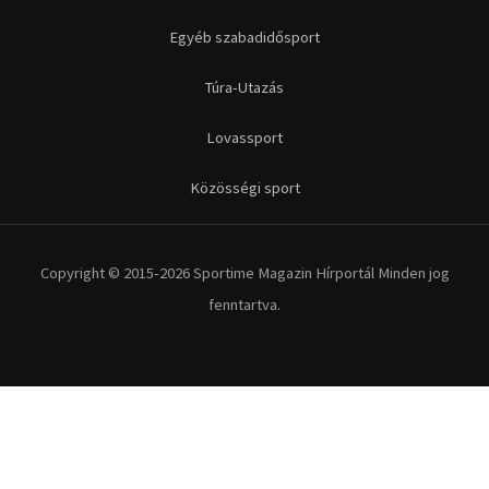
Futás
Kerékpár
Extrém Sportok
Fitnesz
Egyéb szabadidősport
Túra-Utazás
Lovassport
Közösségi sport