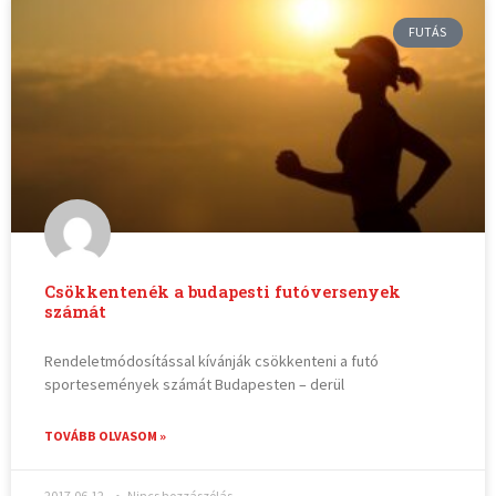
FUTÁS
Csökkentenék a budapesti futóversenyek
számát
Rendeletmódosítással kívánják csökkenteni a futó
sportesemények számát Budapesten – derül
TOVÁBB OLVASOM »
2017.06.12.
Nincs hozzászólás