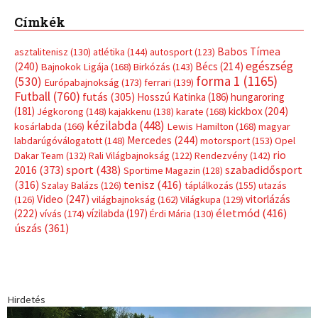
Címkék
Babos Tímea
asztalitenisz
(130)
atlétika
(144)
autosport
(123)
egészség
(240)
Bécs
(214)
Bajnokok Ligája
(168)
Birkózás
(143)
forma 1
(1165)
(530)
Európabajnokság
(173)
ferrari
(139)
Futball
(760)
futás
(305)
Hosszú Katinka
(186)
hungaroring
(181)
kickbox
(204)
Jégkorong
(148)
kajakkenu
(138)
karate
(168)