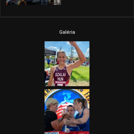
2025.08.14.
Ne csak nézd, lásd is a focit! –
itt a Tippmix Teljes
Terjedelem!
2025.08.05.
„A Forma-1-es Magyar
Nagydíj az egész nemzetnek
fontos”
2025.06.19.
Galéria