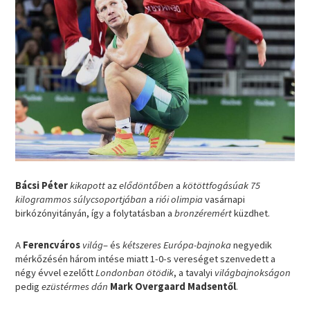
Bácsi Péter
kikapott
az
elődöntőben
a
kötöttfogásúak 75
kilogrammos súlycsoportjában
a
riói olimpia
vasárnapi
birkózónyitányán, így a folytatásban a
bronzéremért
küzdhet.
A
Ferencváros
világ
– és
kétszeres Európa-bajnoka
negyedik
mérkőzésén három intése miatt 1-0-s vereséget szenvedett a
négy évvel ezelőtt
Londonban
ötödik
, a tavalyi
világbajnokságon
pedig
ezüstérmes
dán
Mark Overgaard Madsentől
.