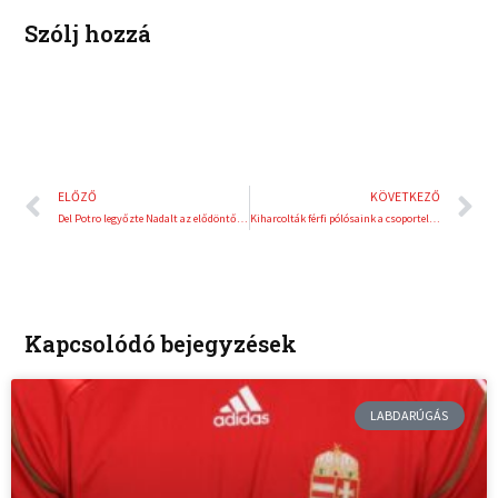
t
Szólj hozzá
Előző
K
ELŐZŐ
KÖVETKEZŐ
Del Potro legyőzte Nadalt az elődöntőben
Kiharcolták férfi pólósaink a csoportelsőséget
Kapcsolódó bejegyzések
LABDARÚGÁS