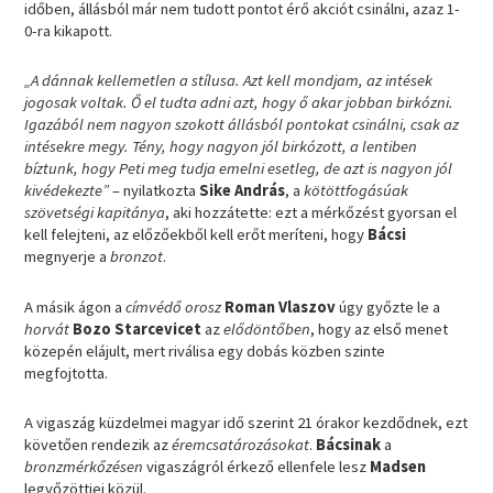
időben, állásból már nem tudott pontot érő akciót csinálni, azaz 1-
0-ra kikapott.
„A dánnak kellemetlen a stílusa. Azt kell mondjam, az intések
jogosak voltak. Ő el tudta adni azt, hogy ő akar jobban birkózni.
Igazából nem nagyon szokott állásból pontokat csinálni, csak az
intésekre megy. Tény, hogy nagyon jól birkózott, a lentiben
bíztunk, hogy Peti meg tudja emelni esetleg, de azt is nagyon jól
kivédekezte”
– nyilatkozta
Sike András
, a
kötöttfogásúak
szövetségi kapitánya
, aki hozzátette: ezt a mérkőzést gyorsan el
kell felejteni, az előzőekből kell erőt meríteni, hogy
Bácsi
megnyerje a
bronzot
.
A másik ágon a
címvédő
orosz
Roman Vlaszov
úgy győzte le a
horvát
Bozo Starcevicet
az
elődöntőben
, hogy az első menet
közepén elájult, mert riválisa egy dobás közben szinte
megfojtotta.
A vigaszág küzdelmei magyar idő szerint 21 órakor kezdődnek, ezt
követően rendezik az
éremcsatározásokat
.
Bácsinak
a
bronzmérkőzésen
vigaszágról érkező ellenfele lesz
Madsen
legyőzöttjei közül.