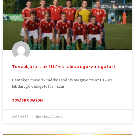
Továbbjutott az U17-es labdarúgó-válogatott
Pénteken második mérkőzését is megnyerte az U17-es
labdarúgó-válogatott a hazai
TOVÁBB OLVASOM »
2016.09.30.
Nincs hozzászólás