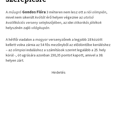
A
műugró
Gondos Flóra
3 méteren nem lesz ott a
riói olimpián
,
mivel nem sikerült
kvótát
érő helyen végeznie az
utolsó
kvalifikációs verseny selejtezőjében
, az idei
ötkarikás játékok
helyszínén zajló
világkupán
.
A hétfői viadalon a
magyar
versenyzőnek a legjobb 18 között
kellett volna zárnia az 54 fős mezőnyből az elődöntőbe kerüléshez
– az
olimpiai
induláshoz a számítások szerint legalább a 25. hely
körül -, öt ugrására azonban 230,35 pontot kapott, amivel a 38.
helyen zárt.
Hirdetés