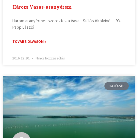
Három Vasas-aranyérem
Három aranyérmet szereztek a Vasas-Süllős ökölvívói a 93.
Papp László
TOVÁBB OLVASOM »
2016.12.10.
Nincs hozzászólás
HAJÓZÁS