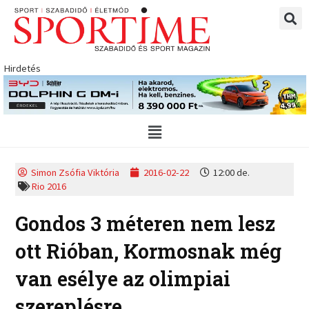
Skip
to
content
Hirdetés
Main
Menu
Simon Zsófia Viktória
2016-02-22
12:00 de.
Rio 2016
Gondos 3 méteren nem lesz
ott Rióban, Kormosnak még
van esélye az olimpiai
szereplésre