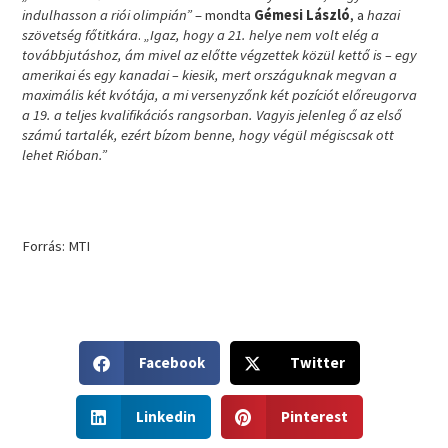
indulhasson a riói olimpián”
– mondta
Gémesi László
, a
hazai
szövetség főtitkára
.
„Igaz, hogy a 21. helye nem volt elég a
továbbjutáshoz, ám mivel az előtte végzettek közül kettő is – egy
amerikai és egy kanadai – kiesik, mert országuknak megvan a
maximális két kvótája, a mi versenyzőnk két pozíciót előreugorva
a 19. a teljes kvalifikációs rangsorban. Vagyis jelenleg ő az első
számú tartalék, ezért bízom benne, hogy végül mégiscsak ott
lehet Rióban.”
Forrás: MTI
S
S
Facebook
Twitter
h
h
a
a
S
S
r
r
Linkedin
Pinterest
h
h
e
e
a
a