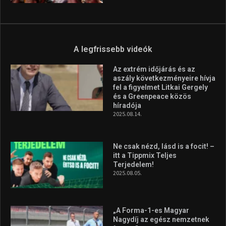
A legfrissebb videók
Az extrém időjárás és az
aszály következményeire hívja
fel a figyelmet Litkai Gergely
és a Greenpeace közös
híradója
2025.08.14.
Ne csak nézd, lásd is a focit! –
itt a Tippmix Teljes
Terjedelem!
2025.08.05.
„A Forma-1-es Magyar
Nagydíj az egész nemzetnek