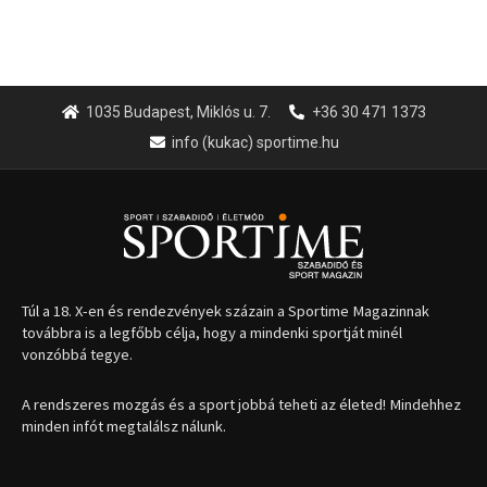
1035 Budapest, Miklós u. 7.
+36 30 471 1373
info (kukac) sportime.hu
Túl a 18. X-en és rendezvények százain a Sportime Magazinnak
továbbra is a legfőbb célja, hogy a mindenki sportját minél
vonzóbbá tegye.
A rendszeres mozgás és a sport jobbá teheti az életed! Mindehhez
minden infót megtalálsz nálunk.