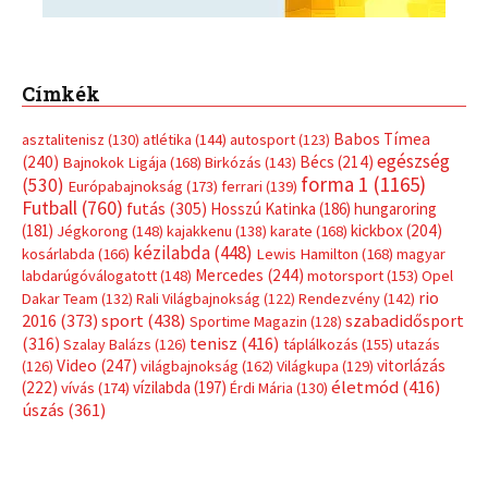
Címkék
Babos Tímea
asztalitenisz
(130)
atlétika
(144)
autosport
(123)
egészség
(240)
Bécs
(214)
Bajnokok Ligája
(168)
Birkózás
(143)
forma 1
(1165)
(530)
Európabajnokság
(173)
ferrari
(139)
Futball
(760)
futás
(305)
Hosszú Katinka
(186)
hungaroring
(181)
kickbox
(204)
Jégkorong
(148)
kajakkenu
(138)
karate
(168)
kézilabda
(448)
kosárlabda
(166)
Lewis Hamilton
(168)
magyar
Mercedes
(244)
labdarúgóválogatott
(148)
motorsport
(153)
Opel
rio
Dakar Team
(132)
Rali Világbajnokság
(122)
Rendezvény
(142)
sport
(438)
2016
(373)
szabadidősport
Sportime Magazin
(128)
(316)
tenisz
(416)
Szalay Balázs
(126)
táplálkozás
(155)
utazás
Video
(247)
vitorlázás
(126)
világbajnokság
(162)
Világkupa
(129)
életmód
(416)
(222)
vívás
(174)
vízilabda
(197)
Érdi Mária
(130)
úszás
(361)