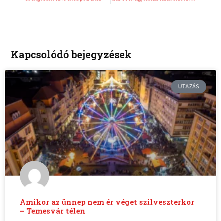
Kapcsolódó bejegyzések
UTAZÁS
Amikor az ünnep nem ér véget szilveszterkor
– Temesvár télen