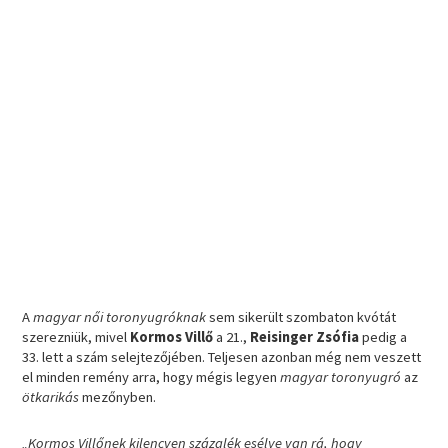
A
magyar női toronyugróknak
sem sikerült szombaton kvótát
szerezniük, mivel
Kormos Villő
a 21.,
Reisinger Zsófia
pedig a
33. lett a szám selejtezőjében. Teljesen azonban még nem veszett
el minden remény arra, hogy mégis legyen
magyar toronyugró
az
ötkarikás
mezőnyben.
„Kormos Villőnek kilencven százalék esélye van rá, hogy