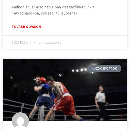
Amikor január első napjaiban visszazökkenünk a
hétköznapokba, sokszor túl gyorsnak
TOVÁBB OLVASOM »
2025.12.18.
Nincs hozzászólás
KÜZDŐSPORTOK