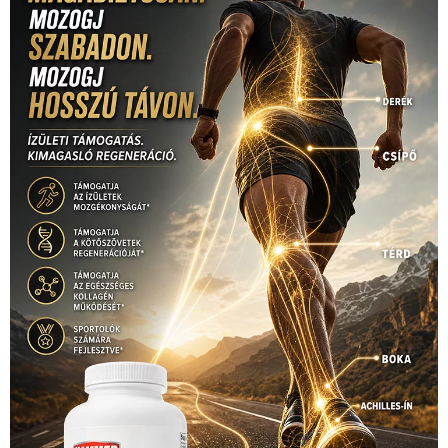
sport
(438)
2016
(373)
szabadidősport
Sportime Magazin
(128)
(316)
tenisz
(416)
Szalay Balázs
(126)
táplálkozás
(155)
utazás
Video
(247)
vitorlázás
(126)
világbajnokság
(162)
Világkupa
(129)
életmód
(416)
(222)
vívás
(174)
vízilabda
(197)
Érdi Mária
(130)
úszás
(361)
Hirdetés