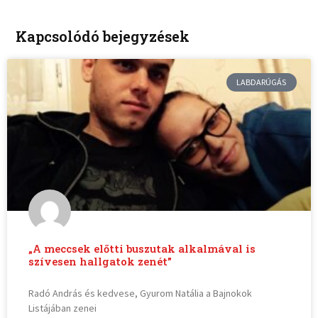
Kapcsolódó bejegyzések
LABDARÚGÁS
„A meccsek előtti buszutak alkalmával is
szívesen hallgatok zenét”
Radó András és kedvese, Gyurom Natália a Bajnokok
Listájában zenei