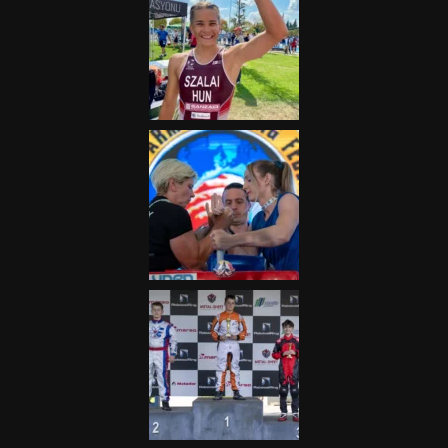
„A Forma-1-es Magyar
Nagydíj az egész nemzetnek
fontos”
2025.06.19.
Galéria