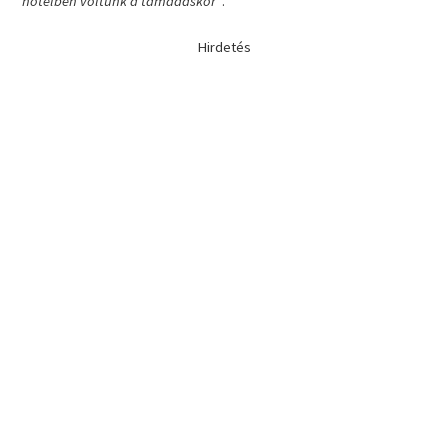
hotelben voltunk a támadáskor”
.
Hirdetés