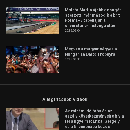
minden infót megtalálsz nálunk.
A legfrissebb hírek
Aranyérmet nyert Szilágyi Erik
az Európa-kupán
2026.08.05.
Molnár Martin újabb dobogót
szerzett, már második a brit
Forma–3 tabelláján a
silverstone-i hétvége után
2026.08.04.
Megvan a magyar négyes a