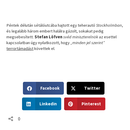
Péntek délután sétálóutcába hajtott egy teherautó
Stockholmban
,
és legalább három embert halálra gázolt, sokakat pedig
megsebesített.
Stefan Löfven
svéd miniszterelnök
az esettel
kapcsolatban úgy nyilatkozott, hogy
„minden jel szerint”
terrortámadást
követtek el.
S
S
Facebook
Twitter
h
h
a
a
S
S
r
r
Linkedin
Pinterest
h
h
e
e
a
a
o
o
r
r
0
n
n
e
e
f
t
o
o