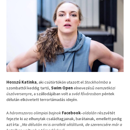
Hosszú Katinka
, aki csütörtökön utazott el
Stockholmba
a
szombattól keddig tartó,
Swim Open
elnevezésű
nemzetközi
úszóversenyre
, a szállodájában volt a
svéd fővárosban
péntek
délután elkövetett terrortámadás idején.
A
háromszoros olimpiai bajnok
Facebook
–
oldalán
részvétét
fejezte ki az elhunytak családtagjainak, barátainak, emellett pedig
azt írta:
„Ma délután mi is arrafelé sétáltunk, de szerencsére már a