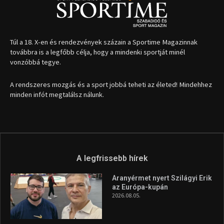
1035 Budapest, Miklós u. 7.
+36 30 471 1373
info (kukac) sportime.hu
Túl a 18. X-en és rendezvények százain a Sportime Magazinnak
továbbra is a legfőbb célja, hogy a mindenki sportját minél
vonzóbbá tegye.
A rendszeres mozgás és a sport jobbá teheti az életed! Mindehhez