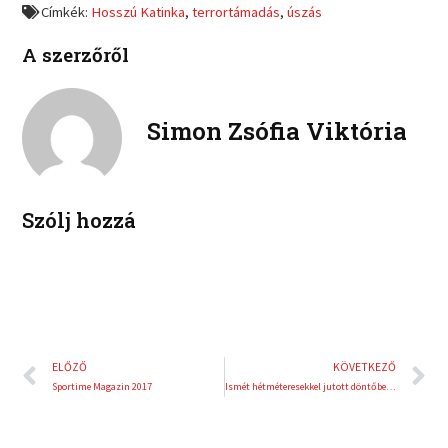
a
w
Címkék:
Hosszú Katinka
,
terrortámadás
,
úszás
n
n
c
i
l
p
e
t
A szerzőről
i
i
b
t
n
n
o
e
k
t
o
r
e
e
Simon Zsófia Viktória
k
d
r
i
e
n
s
t
Szólj hozzá
Előző
K
ELŐZŐ
KÖVETKEZŐ
Sportime Magazin 2017
Ismét hétméteresekkel jutott döntőbe a Veszprém