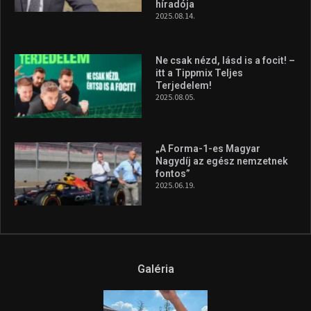
Hungarian Darts Trophyra
2026.07.31.
A legfrissebb videók
Az extrém időjárás és az
aszály következményeire hívja
fel a figyelmet Litkai Gergely
és a Greenpeace közös
híradója
2025.08.14.
Ne csak nézd, lásd is a focit! –
itt a Tippmix Teljes
Terjedelem!
2025.08.05.