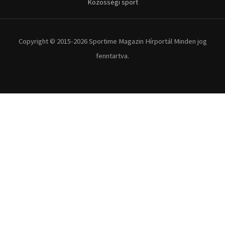
Kerékpár
Extrém Sportok
Fitnesz
Egyéb szabadidősport
Túra-Utazás
Lovassport
Közösségi sport
Copyright © 2015-2026 Sportime Magazin Hírportál Minden jog
fenntartva.