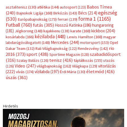
Címkék
Babos Tímea
asztalitenisz
(130)
atlétika
(144)
autosport
(123)
egészség
(240)
Bécs
(214)
Bajnokok Ligája
(168)
Birkózás
(143)
forma 1
(1165)
(530)
Európabajnokság
(173)
ferrari
(139)
Futball
(760)
futás
(305)
Hosszú Katinka
(186)
hungaroring
(181)
kickbox
(204)
Jégkorong
(148)
kajakkenu
(138)
karate
(168)
kézilabda
(448)
kosárlabda
(166)
Lewis Hamilton
(168)
magyar
Mercedes
(244)
labdarúgóválogatott
(148)
motorsport
(153)
Opel
rio
Dakar Team
(132)
Rali Világbajnokság
(122)
Rendezvény
(142)