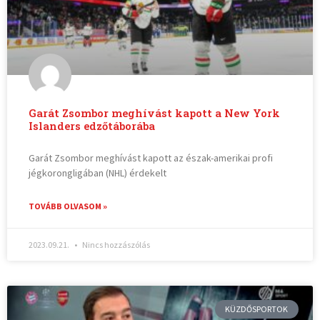
Garát Zsombor meghívást kapott a New York
Islanders edzőtáborába
Garát Zsombor meghívást kapott az észak-amerikai profi
jégkorongligában (NHL) érdekelt
TOVÁBB OLVASOM »
2023.09.21.
Nincs hozzászólás
KÜZDŐSPORTOK