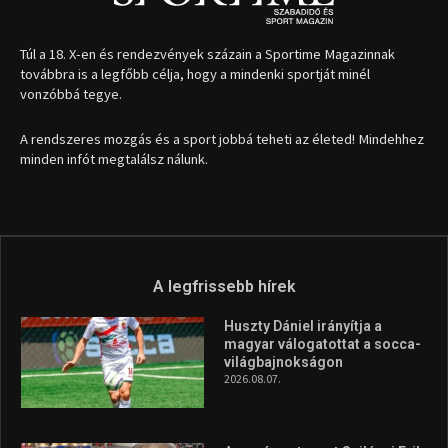
Túl a 18. X-en és rendezvények százain a Sportime Magazinnak
továbbra is a legfőbb célja, hogy a mindenki sportját minél
vonzóbbá tegye.
A rendszeres mozgás és a sport jobbá teheti az életed! Mindehhez
minden infót megtalálsz nálunk.
A legfrissebb hírek
Huszty Dániel irányítja a
magyar válogatottat a socca-
világbajnokságon
2026.08.07.