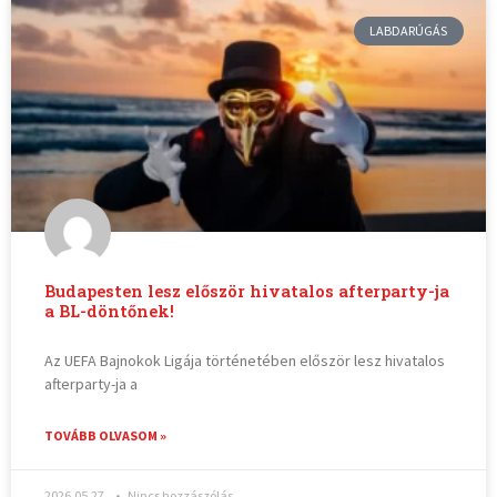
LABDARÚGÁS
Budapesten lesz először hivatalos afterparty-ja
a BL-döntőnek!
Az UEFA Bajnokok Ligája történetében először lesz hivatalos
afterparty-ja a
TOVÁBB OLVASOM »
2026.05.27.
Nincs hozzászólás