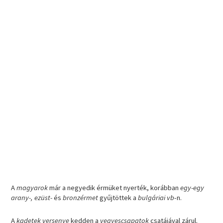
A
magyarok
már a negyedik érmüket nyerték, korábban
egy-egy
arany-, ezüst-
és
bronzérmet
gyűjtöttek a
bulgáriai vb
-n.
A
kadetek versenye
kedden a
vegyescsapatok
csatájával zárul.