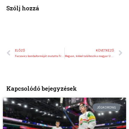
t
Szólj hozzá
Előző
K
ELŐZŐ
KÖVETKEZŐ
Fucsovics bombaformáját mutatta Franciaországban
Megvan, kikkel találkozik a magyar U17-es válogatott
Kapcsolódó bejegyzések
JÉGKORONG