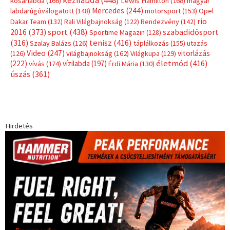
kosárlabda
(166)
Lewis Hamilton
(168)
magyar
Mercedes
(244)
labdarúgóválogatott
(148)
motorsport
(153)
Opel
rio
Dakar Team
(132)
Rali Világbajnokság
(122)
Rendezvény
(142)
sport
(438)
2016
(373)
szabadidősport
Sportime Magazin
(128)
(316)
tenisz
(416)
Szalay Balázs
(126)
táplálkozás
(155)
utazás
Video
(247)
vitorlázás
(126)
világbajnokság
(162)
Világkupa
(129)
életmód
(416)
(222)
vívás
(174)
vízilabda
(197)
Érdi Mária
(130)
úszás
(361)
Hirdetés