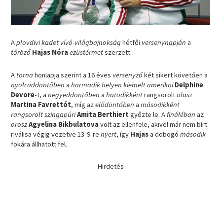
A
plovdivi kadet vívó-világbajnokság
hétfői
versenynapján
a
tőröző
Hajas Nóra
ezüstérmet
szerzett.
A
torna
honlapja szerint a 16 éves
versenyző
két sikert követően a
nyolcaddöntőben
a
harmadik helyen kiemelt amerikai
Delphine
Devore
-t, a
negyeddöntőben
a
hatodikként
rangsorolt
olasz
Martina Favrettót
, míg az
elődöntőben
a
másodikként
rangsorolt
szingapúri
Amita Berthiert
győzte le. A
fináléban
az
orosz
Agyelina Bikbulatova
volt az ellenfele, akivel már nem bírt:
riválisa végig vezetve 13-9-re
nyert
, így
Hajas
a dobogó
második
fokára állhatott fel.
Hirdetés