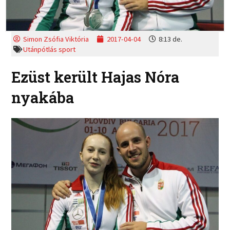
Simon Zsófia Viktória
2017-04-04
8:13 de.
Utánpótlás sport
Ezüst került Hajas Nóra
nyakába