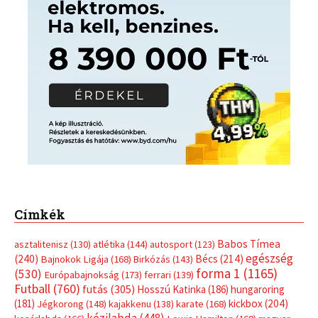
Címkék
Babos Tímea
asztalitenisz
(130)
atlétika
(144)
autosport
(123)
egészség
(240)
Bécs
(214)
Bajnokok Ligája
(168)
Birkózás
(143)
forma 1
(1165)
(530)
Európabajnokság
(173)
ferrari
(139)
Futball
(760)
futás
(305)
Hosszú Katinka
(186)
hungaroring
(181)
kickbox
(204)
Jégkorong
(148)
kajakkenu
(138)
karate
(168)
kézilabda
(448)