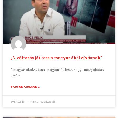
„A változás jót tesz a magyar ökölvívásnak”
A magyar ökölvívásnak nagyon jót tesz, hogy „mozgolódás
van” a
TOVÁBB OLVASOM »
2017.02.15.
Nincs hozzászólás