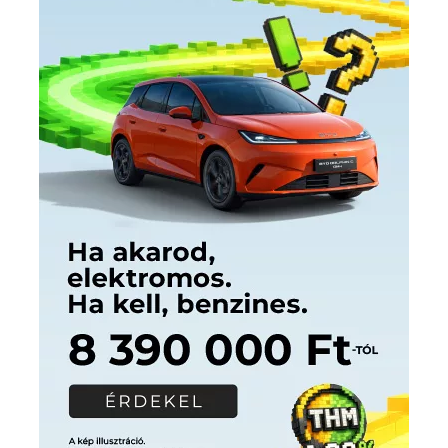
Címkék
Babos Tímea
asztalitenisz
(130)
atlétika
(144)
autosport
(123)
egészség
(240)
Bécs
(214)
Bajnokok Ligája
(168)
Birkózás
(143)
forma 1
(1165)
(530)
Európabajnokság
(173)
ferrari
(139)
Futball
(760)
futás
(305)
Hosszú Katinka
(186)
hungaroring
(181)
kickbox
(204)
Jégkorong
(148)
kajakkenu
(138)
karate
(168)
kézilabda
(448)
kosárlabda
(166)
Lewis Hamilton
(168)
magyar