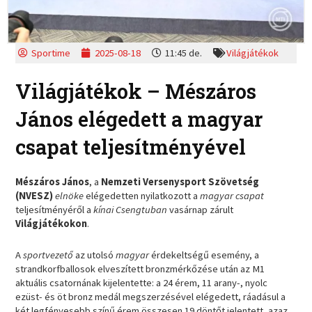
Sportime
2025-08-18
11:45 de.
Világjátékok
Világjátékok – Mészáros
János elégedett a magyar
csapat teljesítményével
Mészáros János
, a
Nemzeti Versenysport Szövetség
(NVESZ)
elnöke
elégedetten nyilatkozott a
magyar csapat
teljesítményéről a
kínai Csengtuban
vasárnap zárult
Világjátékokon
.
A
sportvezető
az utolsó
magyar
érdekeltségű esemény, a
strandkorfballosok elveszített bronzmérkőzése után az M1
aktuális csatornának kijelentette: a 24 érem, 11 arany-, nyolc
ezüst- és öt bronz medál megszerzésével elégedett, ráadásul a
két legfényesebb színű érem összesen 19 döntőt jelentett, azaz