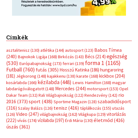
Mercedes
(244)
labdarúgóválogatott
(148)
motorsport
(153)
Opel
rio
Dakar Team
(132)
Rali Világbajnokság
(122)
Rendezvény
(142)
sport
(438)
2016
(373)
szabadidősport
Sportime Magazin
(128)
(316)
tenisz
(416)
Szalay Balázs
(126)
táplálkozás
(155)
utazás
Video
(247)
vitorlázás
(126)
világbajnokság
(162)
Világkupa
(129)
életmód
(416)
(222)
vívás
(174)
vízilabda
(197)
Érdi Mária
(130)
úszás
(361)
Hirdetés