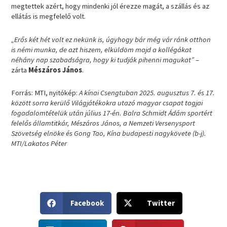
megtettek azért, hogy mindenki jól érezze magát, a szállás és az
ellátás is megfelelő volt.
„Erős két hét volt ez nekünk is, úgyhogy bár még vár ránk otthon
is némi munka, de azt hiszem, elküldöm majd a kollégákat
néhány nap szabadságra, hogy ki tudják pihenni magukat”
–
zárta
Mészáros János
.
Forrás: MTI, nyitókép:
A kínai Csengtuban 2025. augusztus 7. és 17.
között sorra kerülő Világjátékokra utazó magyar csapat tagjai
fogadalomtételük után július 17-én. Balra Schmidt Ádám sportért
felelős államtitkár, Mészáros János, a Nemzeti Versenysport
Szövetség elnöke és Gong Tao, Kína budapesti nagykövete (b-j).
MTI/Lakatos Péter
S
S
Facebook
Twitter
h
h
a
a
S
S
r
r