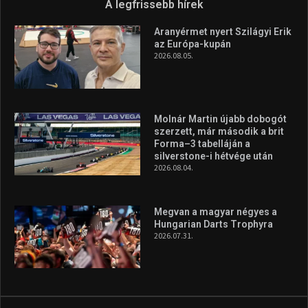
Megvan a magyar négyes a
Hungarian Darts Trophyra
2026.07.31.
A legfrissebb videók
Az extrém időjárás és az
aszály következményeire hívja
fel a figyelmet Litkai Gergely
és a Greenpeace közös
híradója
2025.08.14.
Ne csak nézd, lásd is a focit! –
itt a Tippmix Teljes
Terjedelem!