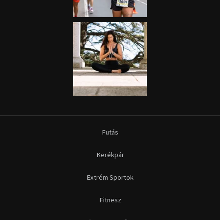
Kerékpár
Extrém Sportok
Fitnesz
Egyéb szabadidősport
Túra-Utazás
Lovassport
Közösségi sport
Copyright © 2015-2026 Sportime Magazin Hírportál Minden jog
fenntartva.