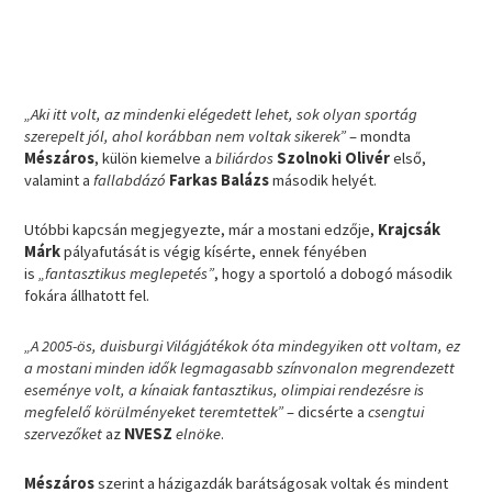
„Aki itt volt, az mindenki elégedett lehet, sok olyan sportág
szerepelt jól, ahol korábban nem voltak sikerek”
– mondta
Mészáros
, külön kiemelve a
biliárdos
Szolnoki Olivér
első,
valamint a
fallabdázó
Farkas Balázs
második helyét.
Utóbbi kapcsán megjegyezte, már a mostani edzője,
Krajcsák
Márk
pályafutását is végig kísérte, ennek fényében
is
„fantasztikus meglepetés”
, hogy a sportoló a dobogó második
fokára állhatott fel.
„A 2005-ös, duisburgi Világjátékok óta mindegyiken ott voltam, ez
a mostani minden idők legmagasabb színvonalon megrendezett
eseménye volt, a kínaiak fantasztikus, olimpiai rendezésre is
megfelelő körülményeket teremtettek”
– dicsérte a
csengtui
szervezőket
az
NVESZ
elnöke
.
Mészáros
szerint a házigazdák barátságosak voltak és mindent