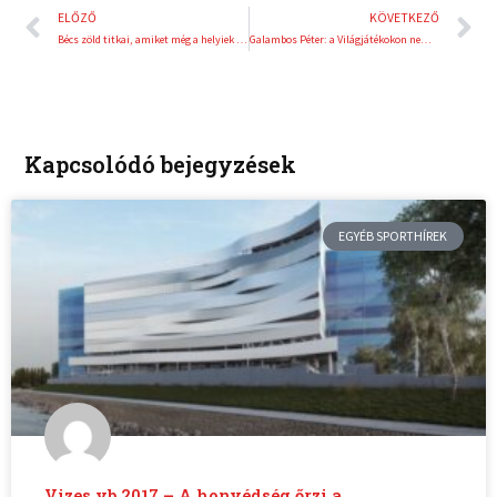
Előző
K
ELŐZŐ
KÖVETKEZŐ
Bécs zöld titkai, amiket még a helyiek sem mindig ismernek
Galambos Péter: a Világjátékokon nem a korábbi eredmények számítanak!
Kapcsolódó bejegyzések
EGYÉB SPORTHÍREK
Vizes vb 2017 – A honvédség őrzi a