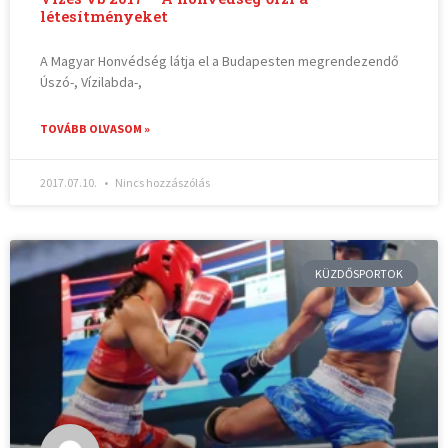
létesítményeket
A Magyar Honvédség látja el a Budapesten megrendezendő
Úszó-, Vízilabda-,
TOVÁBB OLVASOM »
2017.07.10.
Nincs hozzászólás
KÜZDŐSPORTOK