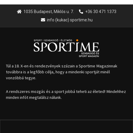
A rendszeres mozgás és a sport jobbá teheti az életed! Mindehhez
minden infót megtalálsz nálunk.
A legfrissebb hírek
Aranyérmet nyert Szilágyi Erik
az Európa-kupán
2026.08.05.
Molnár Martin újabb dobogót
szerzett, már második a brit
Forma–3 tabelláján a
silverstone-i hétvége után
2026.08.04.