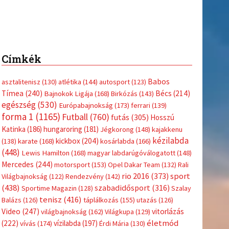
Címkék
Babos
asztalitenisz
(130)
atlétika
(144)
autosport
(123)
Tímea
(240)
Bécs
(214)
Bajnokok Ligája
(168)
Birkózás
(143)
egészség
(530)
Európabajnokság
(173)
ferrari
(139)
forma 1
(1165)
Futball
(760)
futás
(305)
Hosszú
Katinka
(186)
hungaroring
(181)
Jégkorong
(148)
kajakkenu
kézilabda
kickbox
(204)
(138)
karate
(168)
kosárlabda
(166)
(448)
Lewis Hamilton
(168)
magyar labdarúgóválogatott
(148)
Mercedes
(244)
motorsport
(153)
Opel Dakar Team
(132)
Rali
sport
rio 2016
(373)
Világbajnokság
(122)
Rendezvény
(142)