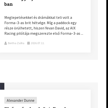
ban
Meglepetésekkel és drámákkal teli volt a
Forma–3-as brit hétvége. Míg a paddock egy
része örülhetett, hiszen Yevan David, az AIX
Racing pilótája megszerezte első Forma–3-as ...
Bertha Zsófia
2026.07.11.
Alexander Dunne