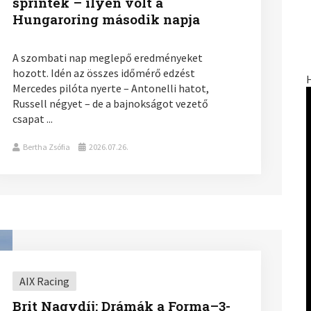
sprintek – ilyen volt a
Hungaroring második napja
A szombati nap meglepő eredményeket
hozott. Idén az összes időmérő edzést
Mercedes pilóta nyerte – Antonelli hatot,
Russell négyet – de a bajnokságot vezető
csapat ...
Bertha Zsófia
2026.07.26.
AIX Racing
Brit Nagydíj: Drámák a Forma–3-