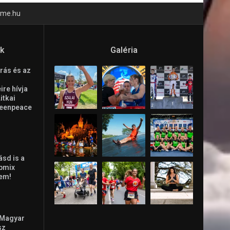
time.hu
ók
Galéria
rás és az
re hívja
Litkai
reenpeace
ásd is a
ppmix
lem!
 Magyar
sz