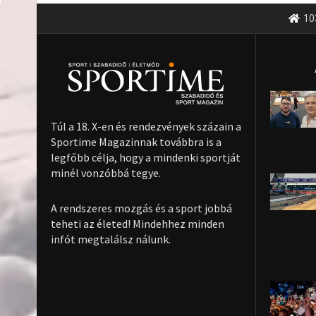
10
Túl a 18. X-en és rendezvények százain a
Sportime Magazinnak továbbra is a
legfőbb célja, hogy a mindenki sportját
minél vonzóbbá tegye.
A rendszeres mozgás és a sport jobbá
teheti az életed! Mindehhez minden
infót megtalálsz nálunk.