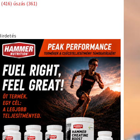
(438)
szabadidősport
(316)
Sportime Magazin
(128)
Szalay
tenisz
(416)
Balázs
(126)
táplálkozás
(155)
utazás
(126)
Video
(247)
vitorlázás
világbajnokság
(162)
Világkupa
(129)
életmód
(222)
vívás
(174)
vízilabda
(197)
Érdi Mária
(130)
(416)
úszás
(361)
Hirdetés