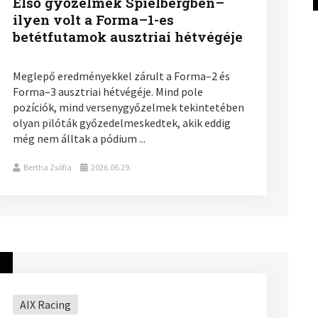
Első győzelmek Spielbergben–
ilyen volt a Forma–1-es
betétfutamok ausztriai hétvégéje
Meglepő eredményekkel zárult a Forma–2 és
Forma–3 ausztriai hétvégéje. Mind pole
pozíciók, mind versenygyőzelmek tekintetében
olyan pilóták győzedelmeskedtek, akik eddig
még nem álltak a pódium ...
Bertha Zsófia
2026.06.29.
AIX Racing