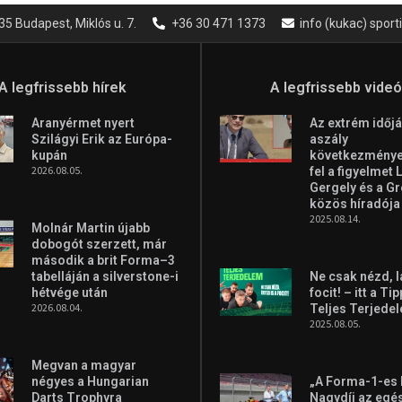
35 Budapest, Miklós u. 7.
+36 30 471 1373
info (kukac) spor
A legfrissebb hírek
A legfrissebb vide
Aranyérmet nyert
Az extrém időjá
Szilágyi Erik az Európa-
aszály
kupán
következményei
2026.08.05.
fel a figyelmet 
Gergely és a G
közös híradója
2025.08.14.
Molnár Martin újabb
dobogót szerzett, már
második a brit Forma–3
tabelláján a silverstone-i
Ne csak nézd, l
hétvége után
focit! – itt a Ti
2026.08.04.
Teljes Terjede
2025.08.05.
Megvan a magyar
négyes a Hungarian
„A Forma-1-es
Darts Trophyra
Nagydíj az egé