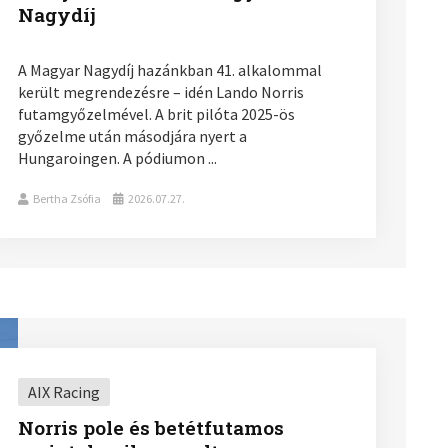
Nagydíj
A Magyar Nagydíj hazánkban 41. alkalommal
került megrendezésre – idén Lando Norris
futamgyőzelmével. A brit pilóta 2025-ös
győzelme után másodjára nyert a
Hungaroingen. A pódiumon ...
Bertha Zsófia
2026.07.27.
AIX Racing
Norris pole és betétfutamos