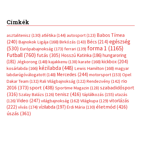
Címkék
Babos Tímea
asztalitenisz
(130)
atlétika
(144)
autosport
(123)
egészség
(240)
Bécs
(214)
Bajnokok Ligája
(168)
Birkózás
(143)
forma 1
(1165)
(530)
Európabajnokság
(173)
ferrari
(139)
Futball
(760)
futás
(305)
Hosszú Katinka
(186)
hungaroring
(181)
kickbox
(204)
Jégkorong
(148)
kajakkenu
(138)
karate
(168)
kézilabda
(448)
kosárlabda
(166)
Lewis Hamilton
(168)
magyar
Mercedes
(244)
labdarúgóválogatott
(148)
motorsport
(153)
Opel
rio
Dakar Team
(132)
Rali Világbajnokság
(122)
Rendezvény
(142)
sport
(438)
2016
(373)
szabadidősport
Sportime Magazin
(128)
(316)
tenisz
(416)
Szalay Balázs
(126)
táplálkozás
(155)
utazás
Video
(247)
vitorlázás
(126)
világbajnokság
(162)
Világkupa
(129)
életmód
(416)
(222)
vívás
(174)
vízilabda
(197)
Érdi Mária
(130)
úszás
(361)