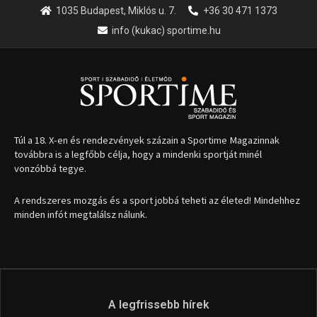
1035 Budapest, Miklós u. 7.
+36 30 471 1373
info (kukac) sportime.hu
Túl a 18. X-en és rendezvények százain a Sportime Magazinnak
továbbra is a legfőbb célja, hogy a mindenki sportját minél
vonzóbbá tegye.
A rendszeres mozgás és a sport jobbá teheti az életed! Mindehhez
minden infót megtalálsz nálunk.
A legfrissebb hírek