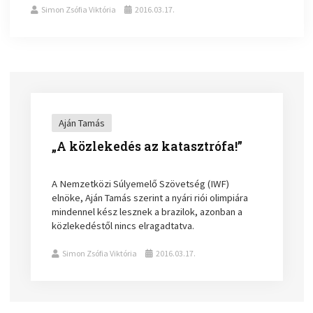
Simon Zsófia Viktória
2016.03.17.
Aján Tamás
„A közlekedés az katasztrófa!”
A Nemzetközi Súlyemelő Szövetség (IWF)
elnöke, Aján Tamás szerint a nyári riói olimpiára
mindennel kész lesznek a brazilok, azonban a
közlekedéstől nincs elragadtatva.
Simon Zsófia Viktória
2016.03.17.