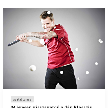
asztalitenisz
34 évesen visszavonul a dán klasszis