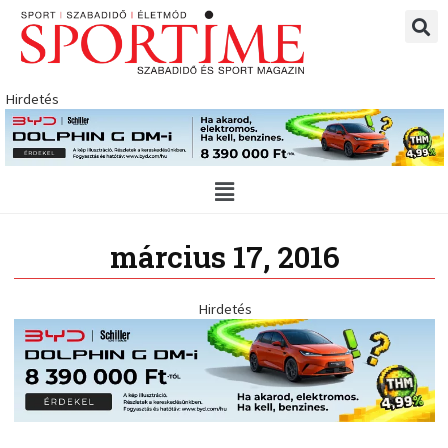
Skip
to
content
Hirdetés
Main
Menu
március 17, 2016
Hirdetés