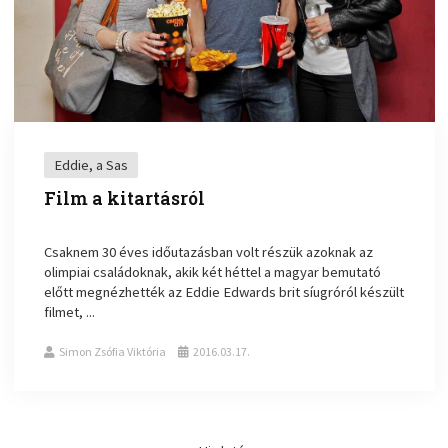
Eddie, a Sas
Film a kitartásról
Csaknem 30 éves időutazásban volt részük azoknak az
olimpiai családoknak, akik két héttel a magyar bemutató
előtt megnézhették az Eddie Edwards brit síugróról készült
filmet, ...
Simon Zsófia Viktória
2016.03.17.