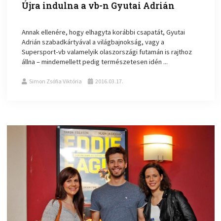
Újra indulna a vb-n Gyutai Adrián
Annak ellenére, hogy elhagyta korábbi csapatát, Gyutai
Adrián szabadkártyával a világbajnokság, vagy a
Supersport-vb valamelyik olaszországi futamán is rajthoz
állna – mindemellett pedig természetesen idén ...
Simon Zsófia Viktória
2016.03.17.