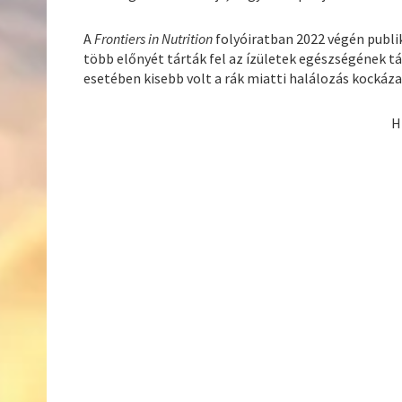
A
Frontiers in Nutrition
folyóiratban 2022 végén publi
több előnyét tárták fel az ízületek egészségének t
esetében kisebb volt a rák miatti halálozás kockáza
H