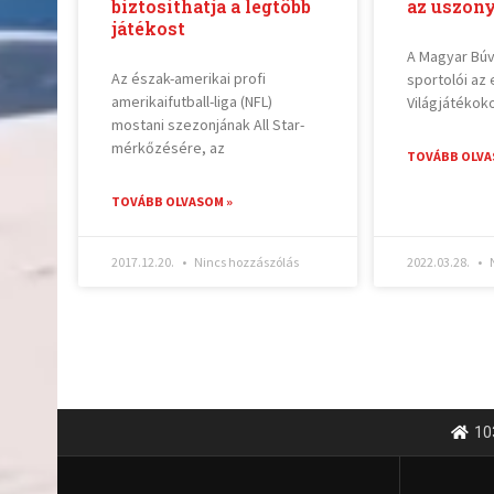
biztosíthatja a legtöbb
az uszon
játékost
A Magyar Bú
Az észak-amerikai profi
sportolói az 
amerikaifutball-liga (NFL)
Világjátékok
mostani szezonjának All Star-
mérkőzésére, az
TOVÁBB OLVA
TOVÁBB OLVASOM »
2017.12.20.
Nincs hozzászólás
2022.03.28.
N
10