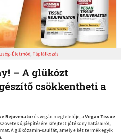
zség-Életmód
,
Táplálkozás
y! – A glükózt
gészítő csökkentheti a
ue Rejuvenator
és vegán megfelelője, a
Vegan Tissue
gyszövetek újjáépítésére kifejtett jótékony hatásairól,
lmat. A glükózamin-szulfát, amely e két termék egyik
.