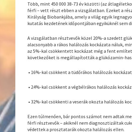
Több, mint 450 000 38-73 év közötti (az átlagéletko
férfi – vett részt ebben a vizsgálatban. Ezeket a ré
Királyság Biobankjába, amely a világ egyik legnagyo
kutatás kezdetének időpontjában egyiküknél sem di
A vizsgálatban résztvevők közel 20%-a szedett glük
alacsonyabb a rákos halálozás kockázata náluk, m
az 5%-kal csökkentett kockázat még a fent említett
következőket is megállapították a glükózamin-has
• 16%-kal csökkent a tüdőrákos halálozás kockáza
• 24%-kal csökkent a végbélrákos halálozás kocká
• 32%-kal csökkenti a veserák okozta halálozás ko
Ezen túlmenően, bár pontos számot nem adtak meg
férfi résztvevők – akiknél nem diagnosztizáltak c
védettek a prosztatarák okozta halálozás ellen.