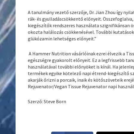
A tanulmány vezető szerzője, Dr. Jian Zhou így nyi
rák- és gyulladáscsökkentő előnyeit. Összefoglalva
kiegészítők rendszeres használata szignifikánsan ös
okozta halálozás csökkenésével. További kutatáso
glükózamin lehetséges előnyeit.”
A Hammer Nutrition vásárlóinak ezrei élvezik a Tiss
egészségre gyakorolt előnyeit. Ez a legfrissebb ta
használatával további előnyöket is kínál. Ha jelenl
termékek egyike kötelező napi étrend-kiegészítő s
akarják őrizni a porcaik, inaik és kötőszöveteik er
Rejuvenator/Vegan Tissue Rejuvenator napi használat
Szerző: Steve Born