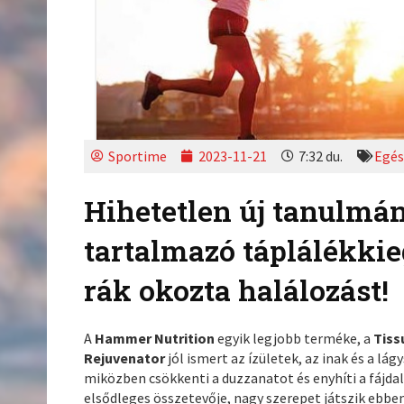
Sportime
2023-11-21
7:32 du.
Egés
Hihetetlen új tanulmán
tartalmazó táplálékkie
rák okozta halálozást!
A
Hammer Nutrition
egyik legjobb terméke, a
Tiss
Rejuvenator
jól ismert az ízületek, az inak és a lá
miközben csökkenti a duzzanatot és enyhíti a fájda
elsődleges összetevője, nagy szerepet játszik ebben