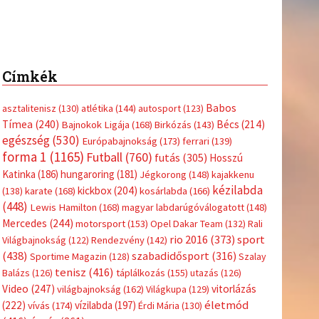
Címkék
Babos
asztalitenisz
(130)
atlétika
(144)
autosport
(123)
Tímea
(240)
Bécs
(214)
Bajnokok Ligája
(168)
Birkózás
(143)
egészség
(530)
Európabajnokság
(173)
ferrari
(139)
forma 1
(1165)
Futball
(760)
futás
(305)
Hosszú
Katinka
(186)
hungaroring
(181)
Jégkorong
(148)
kajakkenu
kézilabda
kickbox
(204)
(138)
karate
(168)
kosárlabda
(166)
(448)
Lewis Hamilton
(168)
magyar labdarúgóválogatott
(148)
Mercedes
(244)
motorsport
(153)
Opel Dakar Team
(132)
Rali
sport
rio 2016
(373)
Világbajnokság
(122)
Rendezvény
(142)
(438)
szabadidősport
(316)
Sportime Magazin
(128)
Szalay
tenisz
(416)
Balázs
(126)
táplálkozás
(155)
utazás
(126)
Video
(247)
vitorlázás
világbajnokság
(162)
Világkupa
(129)
életmód
(222)
vívás
(174)
vízilabda
(197)
Érdi Mária
(130)