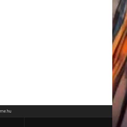
time.hu