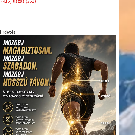
(416)
úszás
(361)
Hirdetés