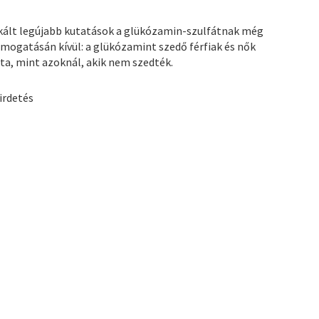
kált legújabb kutatások a glükózamin-szulfátnak még
ámogatásán kívül: a glükózamint szedő férfiak és nők
ta, mint azoknál, akik nem szedték.
irdetés