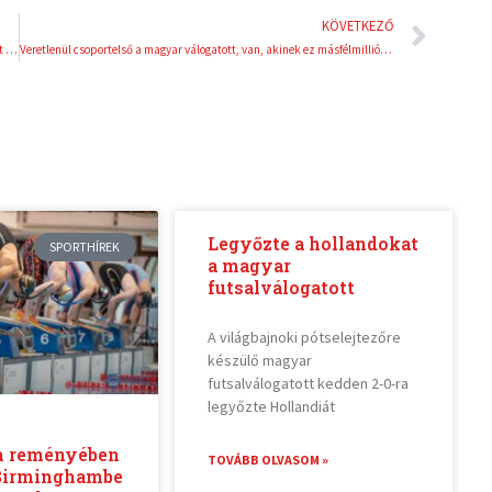
Köve
KÖVETKEZŐ
A HMA versenyzője, Varga Tibor Erik top 6-os eredménnyel zárta az évet a spanyol bajnokságban
Veretlenül csoportelső a magyar válogatott, van, akinek ez másfélmilliót jelentett
Legyőzte a hollandokat
SPORTHÍREK
a magyar
futsalválogatott
A világbajnoki pótselejtezőre
készülő magyar
futsalválogatott kedden 2-0-ra
legyőzte Hollandiát
m reményében
TOVÁBB OLVASOM »
Birminghambe