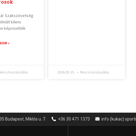
yosok
vár Szakszövetség
elmúlt kilenc
on képviselték
SOM »
incs hozzászólás
2016.03.15.
Nincs hozzászólás
35 Budapest, Miklós u. 7.
+36 30 471 1373
info (kukac) spor