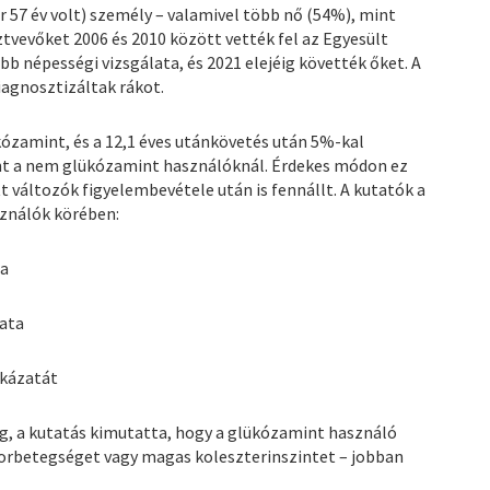
r 57 év volt) személy – valamivel több nő (54%), mint
sztvevőket 2006 és 2010 között vették fel az Egyesült
bb népességi vizsgálata, és 2021 elejéig követték őket. A
agnosztizáltak rákot.
ózamint, és a 12,1 éves utánkövetés után 5%-kal
int a nem glükózamint használóknál. Érdekes módon ez
 változók figyelembevétele után is fennállt. A kutatók a
ználók körében:
ta
zata
ckázatát
, a kutatás kimutatta, hogy a glükózamint használó
ukorbetegséget vagy magas koleszterinszintet – jobban