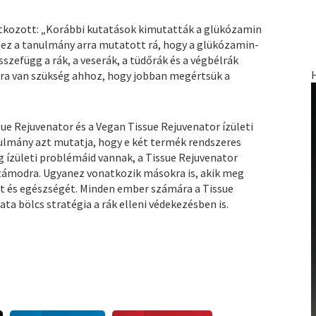
latkozott: „Korábbi kutatások kimutatták a glükózamin
, ez a tanulmány arra mutatott rá, hogy a glükózamin-
szefügg a rák, a veserák, a tüdőrák és a végbélrák
kra van szükség ahhoz, hogy jobban megértsük a
ue Rejuvenator és a Vegan Tissue Rejuvenator ízületi
nulmány azt mutatja, hogy e két termék rendszeres
eg ízületi problémáid vannak, a Tissue Rejuvenator
zámodra. Ugyanez vonatkozik másokra is, akik meg
ejét és egészségét. Minden ember számára a Tissue
a bölcs stratégia a rák elleni védekezésben is.