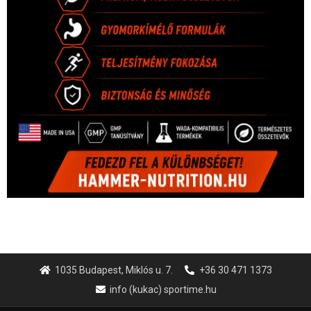
1035 Budapest, Miklós u. 7.
+36 30 471 1373
info (kukac) sportime.hu
Túl a 18. X-en és rendezvények százain a Sportime Magazinnak
továbbra is a legfőbb célja, hogy a mindenki sportját minél
vonzóbbá tegye.
A rendszeres mozgás és a sport jobbá teheti az életed! Mindehhez
minden infót megtalálsz nálunk.