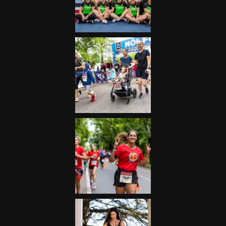
Futás
Kerékpár
Extrém Sportok