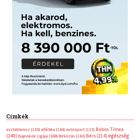
Címkék
Babos Tímea
asztalitenisz
(130)
atlétika
(144)
autosport
(123)
egészség
(240)
Bécs
(214)
Bajnokok Ligája
(168)
Birkózás
(143)
forma 1
(1165)
(530)
Európabajnokság
(173)
ferrari
(139)
Futball
(760)
futás
(305)
Hosszú Katinka
(186)
hungaroring
(181)
kickbox
(204)
Jégkorong
(148)
kajakkenu
(138)
karate
(168)
kézilabda
(448)
kosárlabda
(166)
Lewis Hamilton
(168)
magyar
Mercedes
(244)
labdarúgóválogatott
(148)
motorsport
(153)
Opel
rio
Dakar Team
(132)
Rali Világbajnokság
(122)
Rendezvény
(142)
sport
(438)
2016
(373)
szabadidősport
Sportime Magazin
(128)
(316)
tenisz
(416)
Szalay Balázs
(126)
táplálkozás
(155)
utazás
Video
(247)
vitorlázás
(126)
világbajnokság
(162)
Világkupa
(129)
életmód
(416)
(222)
vívás
(174)
vízilabda
(197)
Érdi Mária
(130)
úszás
(361)