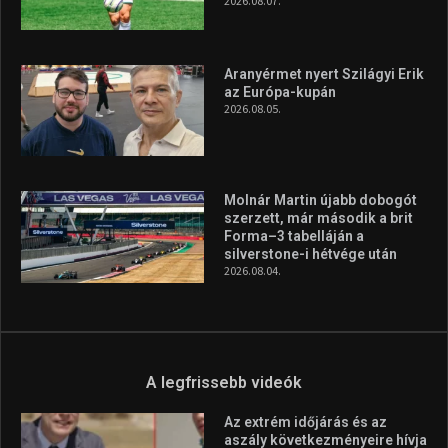
A legfrissebb videók
Az extrém időjárás és az
aszály következményeire hívja
fel a figyelmet Litkai Gergely
és a Greenpeace közös
híradója
2025.08.14.
Ne csak nézd, lásd is a focit! –
itt a Tippmix Teljes
Terjedelem!
2025.08.05.
„A Forma-1-es Magyar
Nagydíj az egész nemzetnek