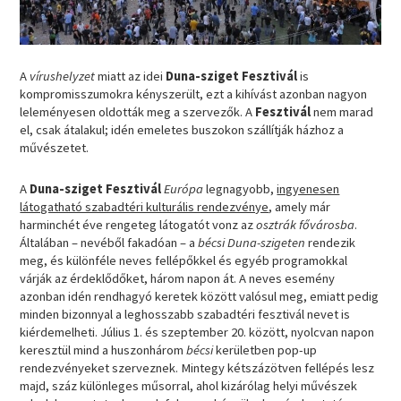
A
vírushelyzet
miatt az idei
Duna-sziget Fesztivál
is
kompromisszumokra kényszerült, ezt a kihívást azonban nagyon
leleményesen oldották meg a szervezők. A
Fesztivál
nem marad
el, csak átalakul; idén emeletes buszokon szállítják házhoz a
művészetet.
A
Duna-sziget Fesztivál
Európa
legnagyobb,
ingyenesen
látogatható szabadtéri kulturális rendezvénye
, amely már
harminchét éve rengeteg látogatót vonz az
osztrák fővárosba
.
Általában – nevéből fakadóan – a
bécsi Duna-szigeten
rendezik
meg, és különféle neves fellépőkkel és egyéb programokkal
várják az érdeklődőket, három napon át. A neves esemény
azonban idén rendhagyó keretek között valósul meg, emiatt pedig
minden bizonnyal a leghosszabb szabadtéri fesztivál nevet is
kiérdemelheti. Július 1. és szeptember 20. között, nyolcvan napon
keresztül mind a huszonhárom
bécsi
kerületben pop-up
rendezvényeket szerveznek. Mintegy kétszázötven fellépés lesz
majd, száz különleges műsorral, ahol kizárólag helyi művészek