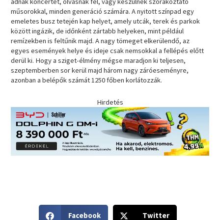
adnak koncertet, olvasnak fel, vagy készülnek szórakoztató
műsorokkal, minden generáció számára. A nyitott színpad egy
emeletes busz tetején kap helyet, amely utcák, terek és parkok
között ingázik, de időnként zártabb helyeken, mint például
remízekben is feltűnik majd. A nagy tömeget elkerülendő, az
egyes események helye és ideje csak nemsokkal a fellépés előtt
derül ki. Hogy a sziget-élmény mégse maradjon ki teljesen,
szeptemberben sor kerül majd három nagy záróeseményre,
azonban a belépők számát 1250 főben korlátozzák.
Hirdetés
S
S
Facebook
Twitter
h
h