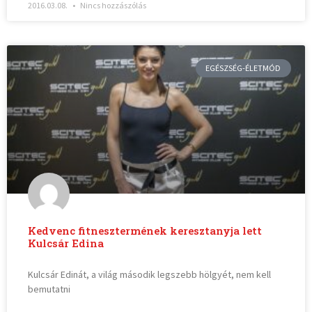
2016.03.08.
Nincs hozzászólás
EGÉSZSÉG-ÉLETMÓD
Kedvenc fitnesztermének keresztanyja lett
Kulcsár Edina
Kulcsár Edinát, a világ második legszebb hölgyét, nem kell
bemutatni