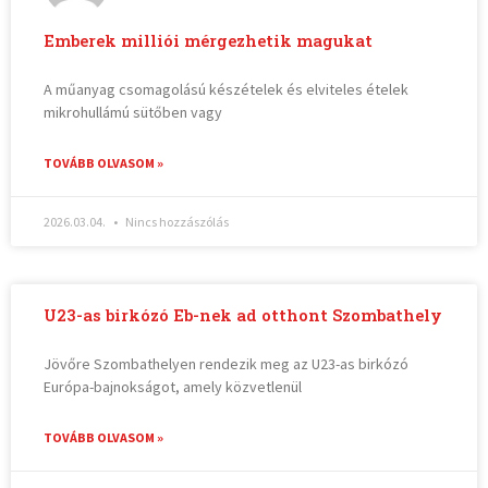
Emberek milliói mérgezhetik magukat
A műanyag csomagolású készételek és elviteles ételek
mikrohullámú sütőben vagy
TOVÁBB OLVASOM »
2026.03.04.
Nincs hozzászólás
U23-as birkózó Eb-nek ad otthont Szombathely
Jövőre Szombathelyen rendezik meg az U23-as birkózó
Európa-bajnokságot, amely közvetlenül
TOVÁBB OLVASOM »