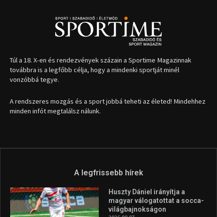
A legfrissebb hírek
Huszty Dániel irányítja a
magyar válogatottat a socca-
világbajnokságon
2026.08.07.
Aranyérmet nyert Szilágyi Erik
az Európa-kupán
2026.08.05.
Molnár Martin újabb dobogót
szerzett, már második a brit
Forma–3 tabelláján a
silverstone-i hétvége után
2026.08.04.