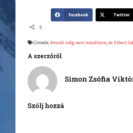
S
S
Facebook
Twitter
h
h
a
a
0
r
r
e
e
Címkék:
Amiről még nem meséltem
,
dr. Elbert G
o
o
n
n
A szerzőről
f
t
a
w
c
i
Simon Zsófia Viktó
e
t
b
t
o
e
o
r
k
Szólj hozzá