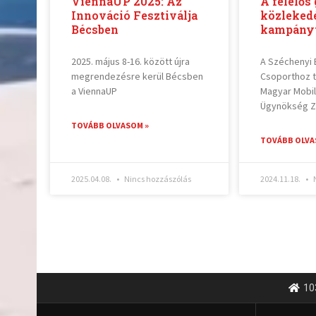
ViennaUP 2025: Az
A felelős
Innováció Fesztiválja
közlekedé
Bécsben
kampány
2025. május 8-16. között újra
A Széchenyi
megrendezésre kerül Bécsben
Csoporthoz 
a ViennaUP
Magyar Mobili
Ügynökség Zr
TOVÁBB OLVASOM »
TOVÁBB OLVA
2025.04.08.
Nincs hozzászólás
2024.11.18.
N
10