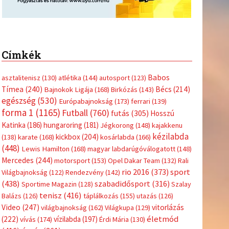
Címkék
Babos
asztalitenisz
(130)
atlétika
(144)
autosport
(123)
Tímea
(240)
Bécs
(214)
Bajnokok Ligája
(168)
Birkózás
(143)
egészség
(530)
Európabajnokság
(173)
ferrari
(139)
forma 1
(1165)
Futball
(760)
futás
(305)
Hosszú
Katinka
(186)
hungaroring
(181)
Jégkorong
(148)
kajakkenu
kézilabda
kickbox
(204)
(138)
karate
(168)
kosárlabda
(166)
(448)
Lewis Hamilton
(168)
magyar labdarúgóválogatott
(148)
Mercedes
(244)
motorsport
(153)
Opel Dakar Team
(132)
Rali
sport
rio 2016
(373)
Világbajnokság
(122)
Rendezvény
(142)
(438)
szabadidősport
(316)
Sportime Magazin
(128)
Szalay
tenisz
(416)
Balázs
(126)
táplálkozás
(155)
utazás
(126)
Video
(247)
vitorlázás
világbajnokság
(162)
Világkupa
(129)
életmód
(222)
vívás
(174)
vízilabda
(197)
Érdi Mária
(130)