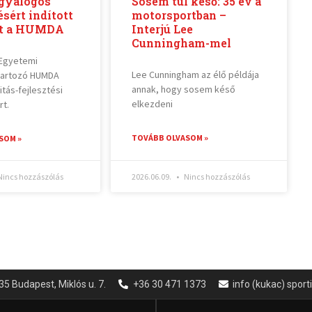
 gyalogos
Sosem túl késő: 35 év a
sért indított
motorsportban –
t a HUMDA
Interjú Lee
Cunningham-mel
 Egyetemi
Lee Cunningham az élő példája
tartozó HUMDA
annak, hogy sosem késő
tás-fejlesztési
elkezdeni
t.
TOVÁBB OLVASOM »
SOM »
incs hozzászólás
2026.06.09.
Nincs hozzászólás
35 Budapest, Miklós u. 7.
+36 30 471 1373
info (kukac) spor