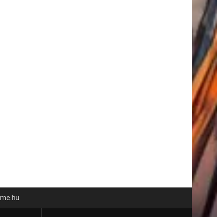
time.hu