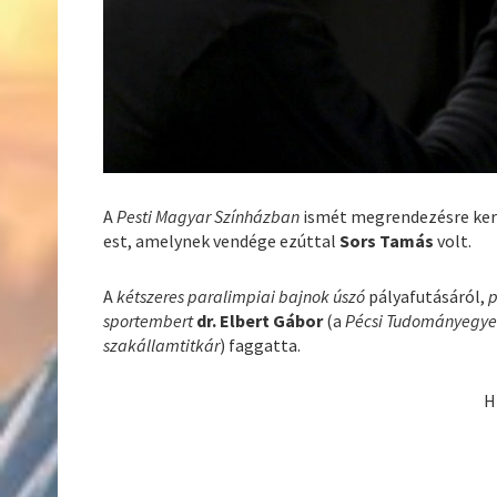
A
Pesti Magyar Színházban
ismét megrendezésre ker
est, amelynek vendége ezúttal
Sors Tamás
volt.
A
kétszeres paralimpiai bajnok úszó
pályafutásáról,
p
sportembert
dr. Elbert Gábor
(a
Pécsi Tudományegyete
szakállamtitkár
) faggatta.
H