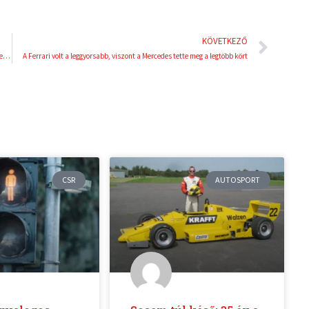
Köve
KÖVETKEZŐ
Az olasz bajnoki ezüstérmes páros már leadta nevezését a II. Buda Openre
A Ferrari volt a leggyorsabb, viszont a Mercedes tette meg a legtöbb kört
CSR
AUTOSPORT