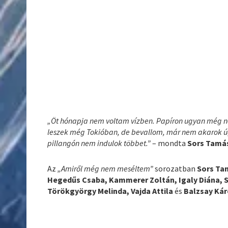
„Öt hónapja nem voltam vízben. Papíron ugyan még ne
leszek még Tokióban, de bevallom, már nem akarok úg
pillangón nem indulok többet.”
– mondta
Sors Tamá
Az
„Amiről még nem meséltem”
sorozatban
Sors Ta
Hegedűs Csaba, Kammerer Zoltán, Igaly Diána, S
Törökgyörgy Melinda, Vajda
Attila
és
Balzsay Kár