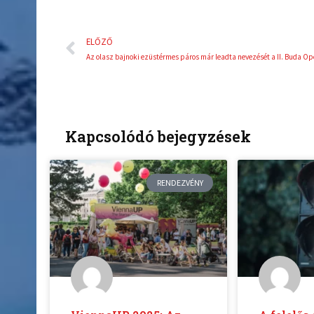
Előző
ELŐZŐ
Kapcsolódó bejegyzések
RENDEZVÉNY