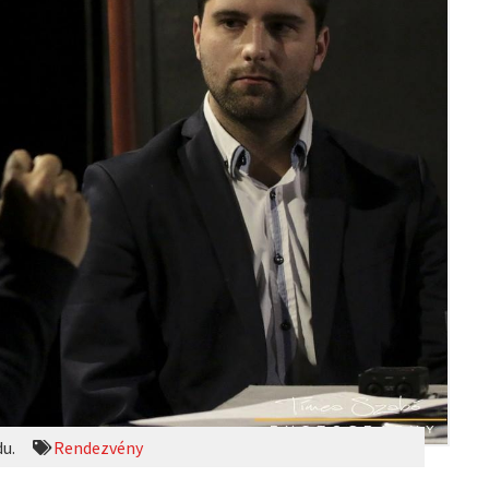
du.
Rendezvény