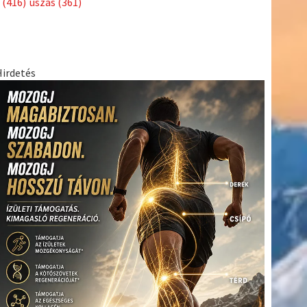
(416)
úszás
(361)
Hirdetés