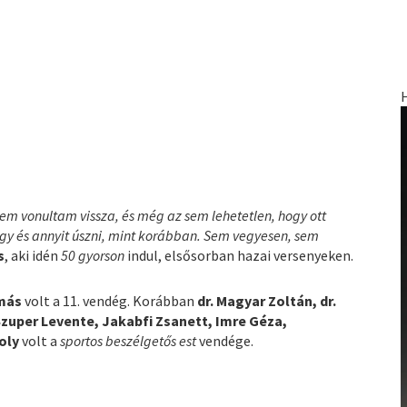
m vonultam vissza, és még az sem lehetetlen, hogy ott
y és annyit úszni, mint korábban. Sem vegyesen, sem
s
, aki idén
50 gyorson
indul, elsősorban hazai versenyeken.
más
volt a 11. vendég. Korábban
dr. Magyar Zoltán, dr.
zuper Levente, Jakabfi Zsanett, Imre Géza,
oly
volt a
sportos beszélgetős est
vendége.