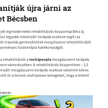
nítják újra járni az
et Bécsben
yik legmodernebb rehabilitációs központja Bécs új
úsz legjobb robotizált terápiás eszköze segíti az
és traumás gerincsérültek
mozgásszervi rehabilitációját
.
gyományos fizioterápia hatékonyságát.
s a rehabilitációt a
tech2people
mozgásszervi terápiás
spern
városrészében. A rehabilitációs központban – 1,5
otizált mozgásszervi terápiás eszköze valamint kilenc
érült és sclerosis multiplexes betegeket, hogy a lehető
irdetés