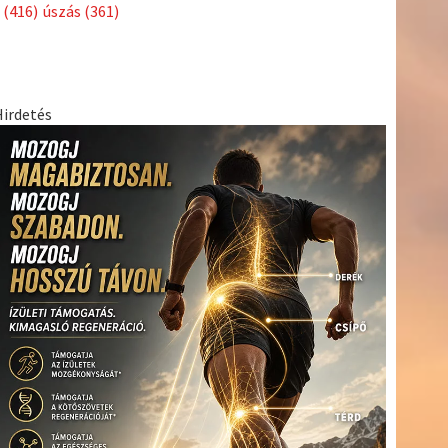
Címkék
Babos
asztalitenisz
(130)
atlétika
(144)
autosport
(123)
Tímea
(240)
Bécs
(214)
Bajnokok Ligája
(168)
Birkózás
(143)
egészség
(530)
Európabajnokság
(173)
ferrari
(139)
forma 1
(1165)
Futball
(760)
futás
(305)
Hosszú
Katinka
(186)
hungaroring
(181)
Jégkorong
(148)
kajakkenu
kézilabda
kickbox
(204)
(138)
karate
(168)
kosárlabda
(166)
(448)
Lewis Hamilton
(168)
magyar labdarúgóválogatott
(148)
Mercedes
(244)
motorsport
(153)
Opel Dakar Team
(132)
Rali
sport
rio 2016
(373)
Világbajnokság
(122)
Rendezvény
(142)
(438)
szabadidősport
(316)
Sportime Magazin
(128)
Szalay
tenisz
(416)
Balázs
(126)
táplálkozás
(155)
utazás
(126)
Video
(247)
vitorlázás
világbajnokság
(162)
Világkupa
(129)
életmód
(222)
vívás
(174)
vízilabda
(197)
Érdi Mária
(130)