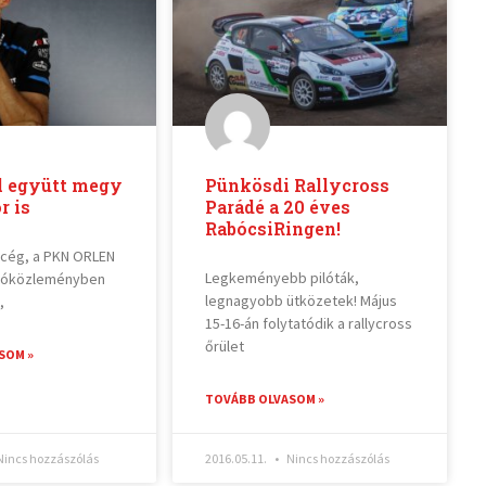
l együtt megy
Pünkösdi Rallycross
r is
Parádé a 20 éves
RabócsiRingen!
ajcég, a PKN ORLEN
Legkeményebb pilóták,
jtóközleményben
legnagyobb ütközetek! Május
,
15-16-án folytatódik a rallycross
őrület
SOM »
TOVÁBB OLVASOM »
incs hozzászólás
2016.05.11.
Nincs hozzászólás