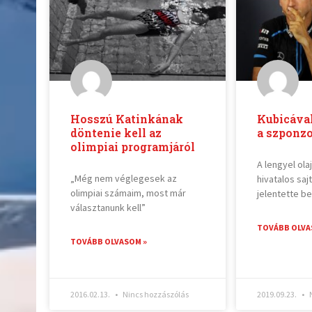
Hosszú Katinkának
Kubicáva
döntenie kell az
a szponzo
olimpiai programjáról
A lengyel ol
„Még nem véglegesek az
hivatalos sa
olimpiai számaim, most már
jelentette be
választanunk kell”
TOVÁBB OLVA
TOVÁBB OLVASOM »
2016.02.13.
Nincs hozzászólás
2019.09.23.
N