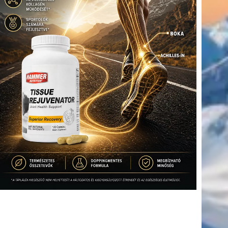
(416)
úszás
(361)
Hirdetés