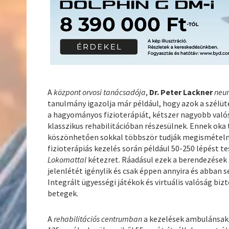
A
központ orvosi tanácsadója
,
Dr. Peter Lackner
neur
tanulmány igazolja már például, hogy azok a szélüté
a hagyományos fizioterápiát, kétszer nagyobb valós
klasszikus rehabilitációban részesülnek. Ennek oka
köszönhetően sokkal többször tudják megismételn
fizioterápiás kezelés során például 50-250 lépést t
Lokomattal
kétezret. Ráadásul ezek a berendezések
jelenlétét igénylik és csak éppen annyira és abban 
Integrált ügyességi játékok és virtuális valóság biz
betegek.
A
rehabilitációs centrumban
a kezelések ambulánsak,