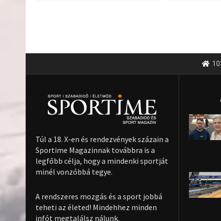
10
Túl a 18. X-en és rendezvények százain a
Sportime Magazinnak továbbra is a
legfőbb célja, hogy a mindenki sportját
minél vonzóbbá tegye.
A rendszeres mozgás és a sport jobbá
teheti az életed! Mindehhez minden
infót megtalálsz nálunk.