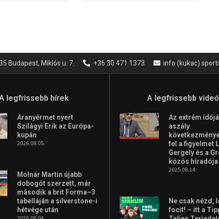
35 Budapest, Miklós u. 7.
+36 30 471 1373
info (kukac) spor
A legfrissebb hírek
A legfrissebb vide
Aranyérmet nyert
Az extrém időjá
Szilágyi Erik az Európa-
aszály
kupán
következményei
2026.08.05.
fel a figyelmet 
Gergely és a G
közös híradója
2025.08.14.
Molnár Martin újabb
dobogót szerzett, már
második a brit Forma–3
tabelláján a silverstone-i
Ne csak nézd, l
hétvége után
focit! – itt a Ti
2026.08.04.
Teljes Terjede