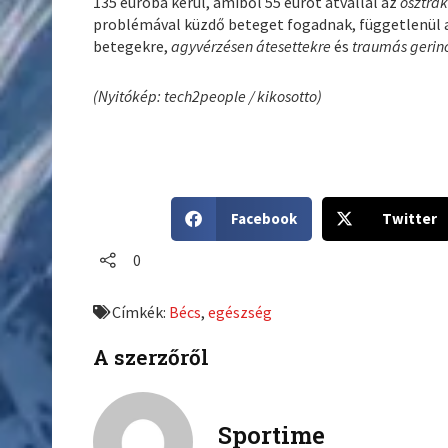
135 euróba kerül, amiből 55 eurót átvállal az
osztrá
problémával küzdő beteget fogadnak, függetlenül a
betegekre,
agyvérzésen átesettekre
és
traumás gerin
(Nyitókép: tech2people / kikosotto)
S
S
Facebook
Twitter
h
h
a
a
0
r
r
e
e
Címkék:
Bécs
,
egészség
o
o
n
n
A szerzőről
f
t
a
w
c
i
Sportime
e
t