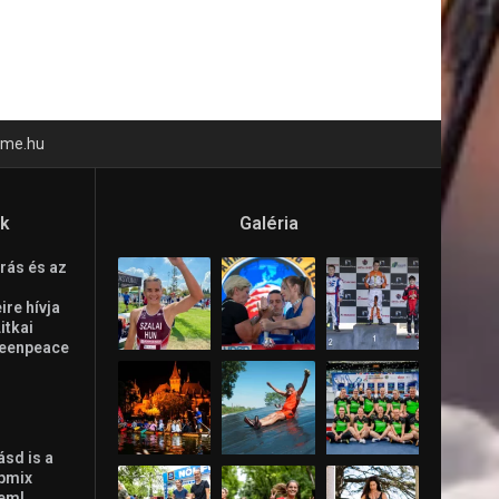
time.hu
ók
Galéria
rás és az
re hívja
Litkai
reenpeace
ásd is a
ppmix
lem!