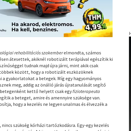
ológiai rehabilitációs szakember
elmondta, számos
sen átesettek, akiknél robotizált terápiával egészítik ki
zínűséggel tudnak majd újra járni, mint akik csak
 többek között, hogy a robotizált eszközöknek
i a gyakorlatokat a betegek. Míg egy hagyományos
esznek meg, addig az önálló járás újratanulását segítő
 betegenként kettő helyett csak egy
fizioterapeuta
segítik a beteget, amire és amennyire szüksége van.
tosítja, hogy a kezelés ne legyen unalmas és élvezzék a
 nincs szükség kórházi tartózkodásra. Egy-egy kezelés