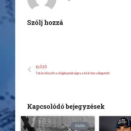
b
t
o
e
o
r
k
Szólj hozzá
Előző
ELŐZŐ
Tatán készült a világbajnokságra a kick-box válogatott
Kapcsolódó bejegyzések
ÚSZÁS