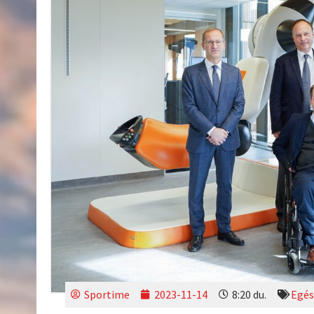
Sportime
2023-11-14
8:20 du.
Egés