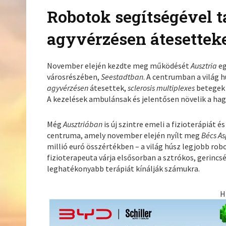
Robotok segítségével ta
agyvérzésen átesettek
November elején kezdte meg működését
Ausztria
eg
városrészében,
Seestadtban
. A centrumban a világ h
agyvérzésen
átesettek,
sclerosis multiplexes
betegek 
A kezelések ambulánsak és jelentősen növelik a ha
Még
Ausztriában
is új szintre emeli a fizioterápiát é
centruma, amely november elején nyílt meg
Bécs A
millió euró összértékben – a világ húsz legjobb rob
fizioterapeuta várja elsősorban a sztrókos, gerincs
leghatékonyabb terápiát kínálják számukra.
H