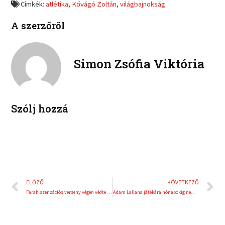
Címkék:
atlétika
,
Kővágó Zoltán
,
világbajnokság
n
n
c
i
l
p
e
t
A szerzőről
i
i
b
t
n
n
o
e
k
t
o
r
e
e
Simon Zsófia Viktória
k
d
r
i
e
n
s
t
Szólj hozzá
Előző
K
ELŐZŐ
KÖVETKEZŐ
Farah szenzációs verseny végén védte meg 10 000-es címét
Adam Lallana játékára hónapokig nem számíthat a Liverpool