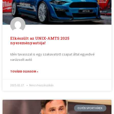
Elkészült az UNIX-AMTS 2025
nyereményautója!
Idén tavasszal is egy szakavatott csapat által egyedivé
varázsolt autó
TOVÁBB OLVASOM »
2025.02.17.
Nincs hozzászólás
EGYÉB SPORTHÍREK