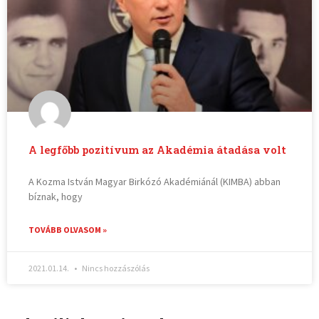
A legfőbb pozitívum az Akadémia átadása volt
A Kozma István Magyar Birkózó Akadémiánál (KIMBA) abban
bíznak, hogy
TOVÁBB OLVASOM »
2021.01.14.
Nincs hozzászólás