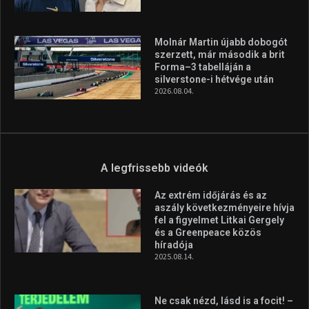
Molnár Martin újabb dobogót
szerzett, már második a brit
Forma–3 tabelláján a
silverstone-i hétvége után
2026.08.04.
A legfrissebb videók
Az extrém időjárás és az
aszály következményeire hívja
fel a figyelmet Litkai Gergely
és a Greenpeace közös
híradója
2025.08.14.
Ne csak nézd, lásd is a focit! –