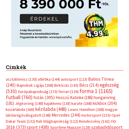
Címkék
Babos Tímea
asztalitenisz
(130)
atlétika
(144)
autosport
(123)
egészség
(240)
Bécs
(214)
Bajnokok Ligája
(168)
Birkózás
(143)
forma 1
(1165)
(530)
Európabajnokság
(173)
ferrari
(139)
Futball
(760)
futás
(305)
Hosszú Katinka
(186)
hungaroring
(181)
kickbox
(204)
Jégkorong
(148)
kajakkenu
(138)
karate
(168)
kézilabda
(448)
kosárlabda
(166)
Lewis Hamilton
(168)
magyar
Mercedes
(244)
labdarúgóválogatott
(148)
motorsport
(153)
Opel
rio
Dakar Team
(132)
Rali Világbajnokság
(122)
Rendezvény
(142)
sport
(438)
2016
(373)
szabadidősport
Sportime Magazin
(128)