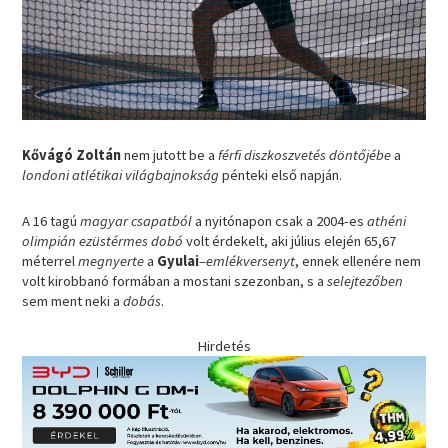
Kővágó Zoltán
nem jutott be a
férfi diszkoszvetés döntőjébe
a
londoni atlétikai világbajnokság
pénteki első napján.
A 16 tagú
magyar csapatból
a nyitónapon csak a 2004-es
athéni
olimpián ezüstérmes
dobó
volt érdekelt, aki július elején 65,67
méterrel
megnyerte
a
Gyulai
–
emlékversenyt
, ennek ellenére nem
volt kirobbanó formában a mostani szezonban, s a
selejtezőben
sem ment neki a
dobás
.
Hirdetés