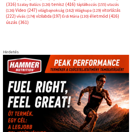
(316)
tenisz
(416)
Szalay Balázs
(126)
táplálkozás
(155)
utazás
Video
(247)
vitorlázás
(126)
világbajnokság
(162)
Világkupa
(129)
életmód
(416)
(222)
vívás
(174)
vízilabda
(197)
Érdi Mária
(130)
úszás
(361)
Hirdetés