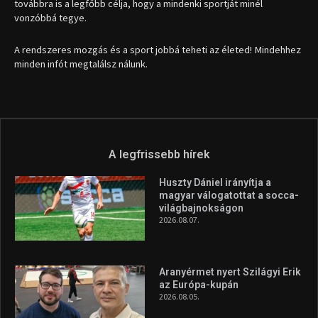
továbbra is a legfőbb célja, hogy a mindenki sportját minél
vonzóbbá tegye.
A rendszeres mozgás és a sport jobbá teheti az életed! Mindehhez
minden infót megtalálsz nálunk.
A legfrissebb hírek
Huszty Dániel irányítja a
magyar válogatottat a socca-
világbajnokságon
2026.08.07.
Aranyérmet nyert Szilágyi Erik
az Európa-kupán
2026.08.05.