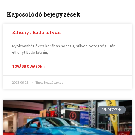
Kapcsolódó bejegyzések
Elhunyt Buda István
Nyolcvanhét éves korában hosszú, súlyos betegség után
elhunyt Buda István,
TOVÁBB OLVASOM »
2013.09.26.
Nincs hozzászólás
RENDEZVÉNY