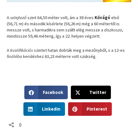
A
selejtező
szint 64,50 méter volt, ám a 38 éves
Kővágó
első
(56,71 m) és második kísérlete (56,26 m) még a 60 métertől is
messze volt, s harmadikra sem szállt elég messze a
diszkosza
,
mindössze 59,46 méterig, így a 22. helyen végzett.
A
kvalifikációs
szintet hatan dobták meg a mezőnyből, s a 12-es
fináléba
kerüléshez 63,23 méterre volt szükség.
S
S
Facebook
Twitter
h
h
a
a
S
S
r
r
Linkedin
Pinterest
h
h
e
e
a
a
o
o
r
r
0
n
n
e
e
f
t
o
o
a
w