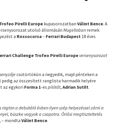
Trofeo Pirelli Europe
kupasorozatban
Válint Bence
. A
ersenysorozat utolsó állomásán
Mugelloban
remek
lyezést a
Rossocorsa
–
Ferrari Budapest
18 éves
errari Challenge Trofeo Pirelli Europe
versenysorozat
senyzője
csütörtökön a negyedik, majd pénteken a
pedig az összesített ranglista harmadik helyére
t az egykori
Forma 1
-es
pilótát
,
Adrian Sutilt
.
 rögtön a debütáló évben ilyen szép helyezéssel zárni a
yel, büszke vagyok a csapatra. Óriási megtiszteltetés
„
– mondta
Válint Bence
.