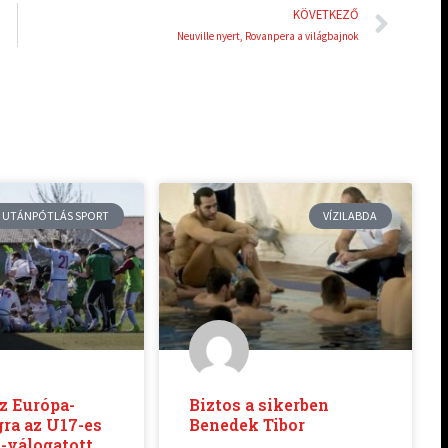
Köve
KÖVETKEZŐ
Neuville nyert, Rovanpera a világbajnok
UTÁNPÓTLÁS SPORT
VÍZILABDA
az Európa-
Biztos a sikerben
ra az U17-es
Benedek Tibor
-válogatott