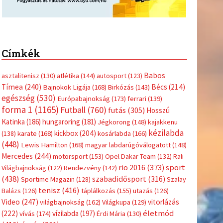
Címkék
Babos
asztalitenisz
(130)
atlétika
(144)
autosport
(123)
Tímea
(240)
Bécs
(214)
Bajnokok Ligája
(168)
Birkózás
(143)
egészség
(530)
Európabajnokság
(173)
ferrari
(139)
forma 1
(1165)
Futball
(760)
futás
(305)
Hosszú
Katinka
(186)
hungaroring
(181)
Jégkorong
(148)
kajakkenu
kézilabda
kickbox
(204)
(138)
karate
(168)
kosárlabda
(166)
(448)
Lewis Hamilton
(168)
magyar labdarúgóválogatott
(148)
Mercedes
(244)
motorsport
(153)
Opel Dakar Team
(132)
Rali
sport
rio 2016
(373)
Világbajnokság
(122)
Rendezvény
(142)
(438)
szabadidősport
(316)
Sportime Magazin
(128)
Szalay
tenisz
(416)
Balázs
(126)
táplálkozás
(155)
utazás
(126)
Video
(247)
vitorlázás
világbajnokság
(162)
Világkupa
(129)
életmód
(222)
vívás
(174)
vízilabda
(197)
Érdi Mária
(130)