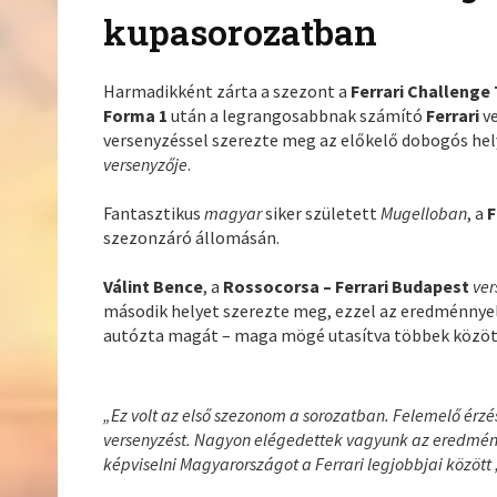
kupasorozatban
Harmadikként zárta a szezont a
Ferrari Challenge 
Forma 1
után a legrangosabbnak számító
Ferrari
v
versenyzéssel szerezte meg az előkelő dobogós he
versenyzője
.
Fantasztikus
magyar
siker született
Mugelloban
, a
F
szezonzáró állomásán.
Válint Bence
, a
Rossocorsa – Ferrari Budapest
ver
második helyet szerezte meg, ezzel az eredménnyel 
autózta magát – maga mögé utasítva többek közöt
„Ez volt az első szezonom a sorozatban. Felemelő érzés
versenyzést. Nagyon elégedettek vagyunk az eredménn
képviselni Magyarországot a Ferrari legjobbjai között 