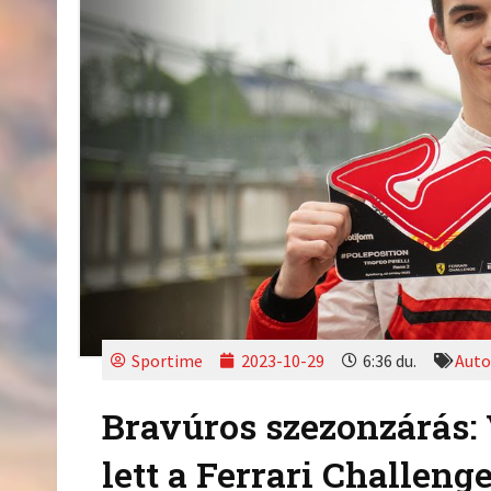
Sportime
2023-10-29
6:36 du.
Auto
Bravúros szezonzárás:
lett a Ferrari Challeng