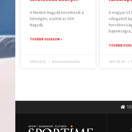
A Mexikói Nagydíj következik a
A magyar U17
hétvégén, ezúttal az USA
válogatott ki
Nagydíj
horvátország
bajnokságra,
TOVÁBB OLVASOM »
TOVÁBB OLVA
2019.10.22.
Nincs hozzászólás
2017.03.26.
N
10