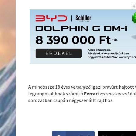
H
A mindössze 18 éves
versenyző
igazi bravúrt hajtott 
legrangosabbnak számító
Ferrari
versenysorozat
do
sorozatban csupán négyszer állt rajthoz.
S
S