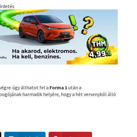
irdetés
végre: úgy állhatot fel a
Forma 1
után a
bogójának harmadik helyére, hogy a hét versenyből álló
S
S