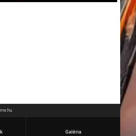
time.hu
ók
Galéria