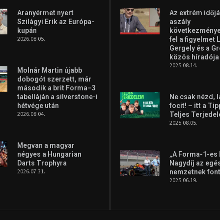
Aranyérmet nyert
Az extrém időjá
Szilágyi Erik az Európa-
aszály
kupán
következményei
2026.08.05.
fel a figyelmet 
Gergely és a G
közös híradója
2025.08.14.
Molnár Martin újabb
dobogót szerzett, már
második a brit Forma–3
tabelláján a silverstone-i
Ne csak nézd, l
hétvége után
focit! – itt a Ti
2026.08.04.
Teljes Terjede
2025.08.05.
Megvan a magyar
négyes a Hungarian
„A Forma-1-es
Darts Trophyra
Nagydíj az egé
2026.07.31.
nemzetnek fon
2025.06.19.