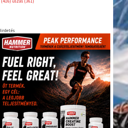
(416)
úszás
(361)
Hirdetés