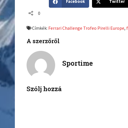
Facebook
Twitter
h
h
a
a
0
r
r
e
e
Címkék:
Ferrari Challenge Trofeo Pirelli Europe
,
o
o
n
n
A szerzőről
f
t
a
w
c
i
Sportime
e
t
b
t
o
e
o
r
k
Szólj hozzá