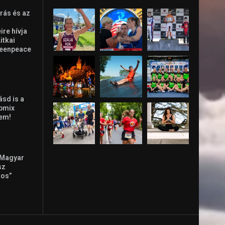
rás és az
re hívja
Litkai
reenpeace
ásd is a
ppmix
lem!
 Magyar
sz
tos”