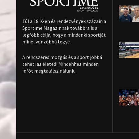
Túl a 18. X-en és rendezvények százain a
Sportime Magazinnak továbbra is a
legfőbb célja, hogy a mindenki sportját
minél vonzóbbá tegye.
A rendszeres mozgás és a sport jobbá
teheti az életed! Mindehhez minden
infót megtalálsz nálunk.