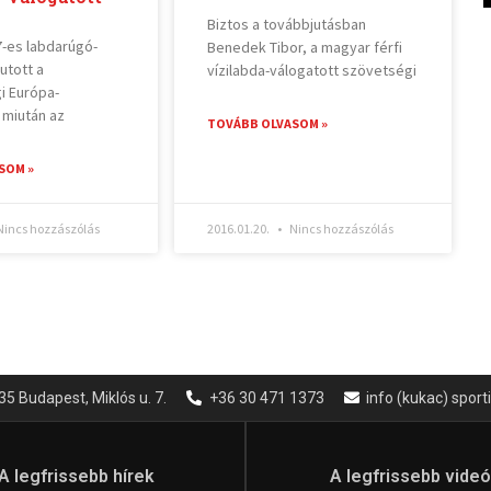
Biztos a továbbjutásban
-es labdarúgó-
Benedek Tibor, a magyar férfi
jutott a
vízilabda-válogatott szövetségi
i Európa-
 miután az
TOVÁBB OLVASOM »
SOM »
incs hozzászólás
2016.01.20.
Nincs hozzászólás
35 Budapest, Miklós u. 7.
+36 30 471 1373
info (kukac) spor
A legfrissebb hírek
A legfrissebb vide