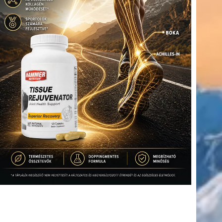
(416)
úszás
(361)
Hirdetés