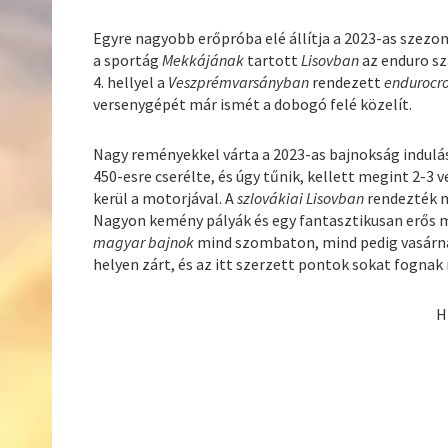
Egyre nagyobb erőpróba elé állítja a 2023-as szezo
a sportág
Mekkájának
tartott
Lisovban
az enduro sz
4. hellyel a
Veszprémvarsányban
rendezett
endurocro
versenygépét már ismét a dobogó felé közelít.
Nagy reményekkel várta a 2023-as bajnokság indulá
450-esre cserélte, és úgy tűnik, kellett megint 2-3
kerül a motorjával. A
szlovákiai Lisovban
rendezték 
Nagyon kemény pályák és egy fantasztikusan erős 
magyar bajnok
mind szombaton, mind pedig vasárnap
helyen zárt, és az itt szerzett pontok sokat fognak
H