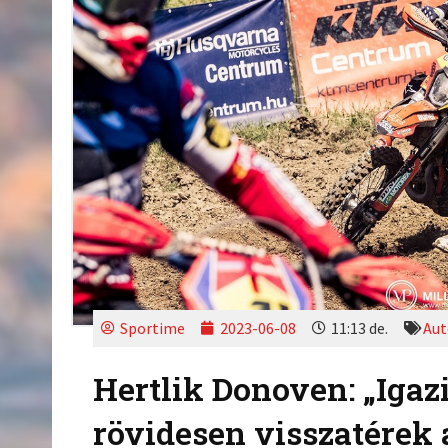
Sportime
2023-06-08
11:13 de.
Aut
Hertlik Donoven: „Igaz
rövidesen visszatérek a