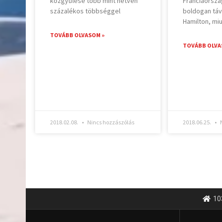
közgyűlése több mint hetven
Franciaorszá
százalékos többséggel
boldogan táv
Hamilton, mi
TOVÁBB OLVASOM »
TOVÁBB OLVA
2018.02.08.
Nincs hozzászólás
2018.06.25.
N
10