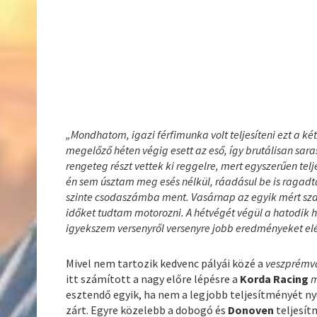
„
Mondhatom, igazi férfimunka volt teljesíteni ezt a ké
megelőző héten végig esett az eső, így brutálisan sara
rengeteg részt vettek ki reggelre, mert egyszerűen teljesí
én sem úsztam meg esés nélkül, ráadásul be is ragad
szinte csodaszámba ment. Vasárnap az egyik mért szak
időket tudtam motorozni. A hétvégét végül a hatod
igyekszem versenyről versenyre jobb eredményeket elé
Mivel nem tartozik kedvenc pályái közé a
veszprémv
itt számított a nagy előre lépésre a
Korda Racing
m
esztendő egyik, ha nem a legjobb teljesítményét ny
zárt. Egyre közelebb a dobogó és
Donoven
teljesít