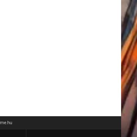
time.hu