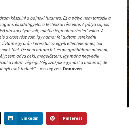
udtam készülni a bajnoki futamra. Ez a pálya nem tartozik a
agam, és odafigyelni a technikai részekre. A pálya sajnos
ső pár kör olyan volt, mintha jégmotorozás lett volna. A
e a cross rész volt, így hamar fel tudtam verekedni
 vívtam egy órán keresztül az egyik ellenfelemmel, hol
tlennek tűnt. De nem adtam fel, és megpróbáltam mindent,
n esélyt sem adva neki, megelőztem, így már a negyedik
ciót a futam végéig. Még szokjuk egymást a motorral, de
menyit csak tudunk”
– összegzett
Donoven
.
S
S
Linkedin
Pinterest
h
h
a
a