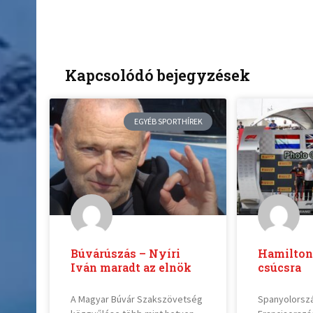
Kapcsolódó bejegyzések
EGYÉB SPORTHÍREK
Búvárúszás – Nyíri
Hamilton 
Iván maradt az elnök
csúcsra
A Magyar Búvár Szakszövetség
Spanyolorsz