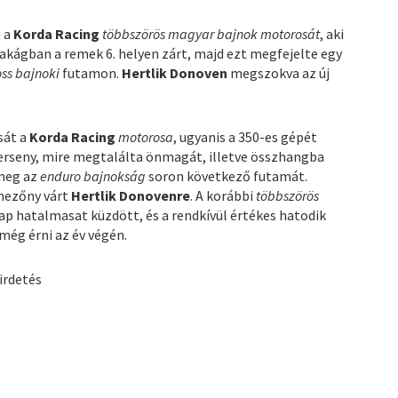
n a
Korda Racing
többszörös magyar bajnok motorosát
, aki
akágban a remek 6. helyen zárt, majd ezt megfejelte egy
ss bajnoki
futamon.
Hertlik Donoven
megszokva az új
sát a
Korda Racing
motorosa
, ugyanis a 350-es gépét
 verseny, mire megtalálta önmagát, illetve összhangba
meg az
enduro bajnokság
soron következő futamát.
mezőny várt
Hertlik Donovenre
. A korábbi
többszörös
 hatalmasat küzdött, és a rendkívül értékes hatodik
 még érni az év végén.
irdetés