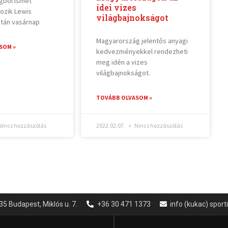
gból ismét
idei vizes
ozik Lewis
világbajnokságot
után vasárnap
Magyarország jelentős anyagi
SOM »
kedvezményekkel rendezheti
meg idén a vizes
világbajnokságot.
TOVÁBB OLVASOM »
incs hozzászólás
2022.02.07.
Nincs hozzászólás
35 Budapest, Miklós u. 7.
+36 30 471 1373
info (kukac) spor