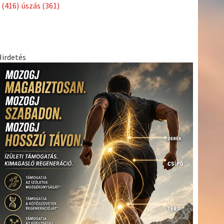
Címkék
Babos
asztalitenisz
(130)
atlétika
(144)
autosport
(123)
Tímea
(240)
Bécs
(214)
Bajnokok Ligája
(168)
Birkózás
(143)
egészség
(530)
Európabajnokság
(173)
ferrari
(139)
forma 1
(1165)
Futball
(760)
futás
(305)
Hosszú
Katinka
(186)
hungaroring
(181)
Jégkorong
(148)
kajakkenu
kézilabda
kickbox
(204)
(138)
karate
(168)
kosárlabda
(166)
(448)
Lewis Hamilton
(168)
magyar labdarúgóválogatott
(148)
Mercedes
(244)
motorsport
(153)
Opel Dakar Team
(132)
Rali
sport
rio 2016
(373)
Világbajnokság
(122)
Rendezvény
(142)
(438)
szabadidősport
(316)
Sportime Magazin
(128)
Szalay
tenisz
(416)
Balázs
(126)
táplálkozás
(155)
utazás
(126)
Video
(247)
vitorlázás
világbajnokság
(162)
Világkupa
(129)
életmód
(222)
vívás
(174)
vízilabda
(197)
Érdi Mária
(130)