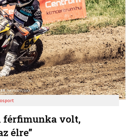
osport
i férfimunka volt,
z élre”