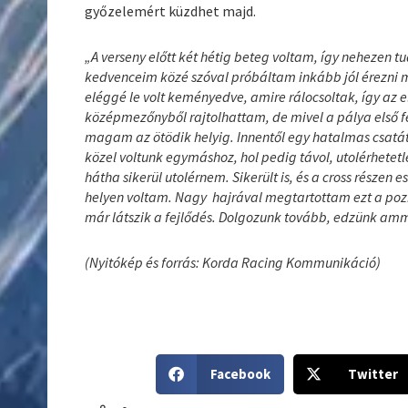
győzelemért küzdhet majd.
„A verseny előtt két hétig beteg voltam, így nehezen t
kedvenceim közé szóval próbáltam inkább jól érezni m
eléggé le volt keményedve, amire rálocsoltak, így az el
középmezőnyből rajtolhattam, de mivel a pálya első fel
magam az ötödik helyig. Innentől egy hatalmas csatát
közel voltunk egymáshoz, hol pedig távol, utolérhete
hátha sikerül utolérnem. Sikerült is, és a cross része
helyen voltam. Nagy hajrával megtartottam ezt a pozí
már látszik a fejlődés. Dolgozunk tovább, edzünk am
(Nyitókép és forrás: Korda Racing Kommunikáció)
S
S
Facebook
Twitter
h
h
a
a