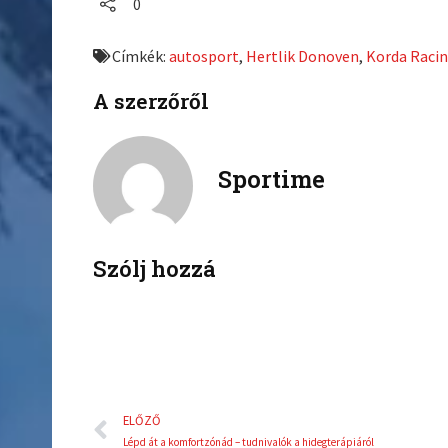
0
r
r
e
e
Címkék:
autosport
,
Hertlik Donoven
,
Korda Raci
o
o
n
n
A szerzőről
f
t
a
w
c
i
Sportime
e
t
b
t
o
e
o
r
k
Szólj hozzá
Előző
ELŐZŐ
Lépd át a komfortzónád – tudnivalók a hidegterápiáról