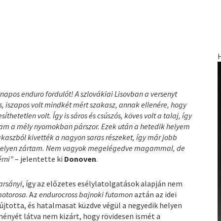
tnapos enduro fordulót! A szlovákiai Lisovban a versenyt
s, iszapos volt mindkét mért szakasz, annak ellenére, hogy
thetetlen volt. Így is sáros és csúszós, köves volt a talaj, így
tam a mély nyomokban párszor. Ezek után a hetedik helyem
aszból kivették a nagyon saras részeket, így már jobb
ik helyen zártam. Nem vagyok megelégedve magammal, de
rni
”
– jelentette ki
Donoven
.
arsányi
, így az előzetes esélylatolgatások alapján nem
otorosa
. Az
endurocross bajnoki futamon
aztán az idei
újtotta, és hatalmasat küzdve végül a negyedik helyen
ményét látva nem kizárt, hogy rövidesen ismét a