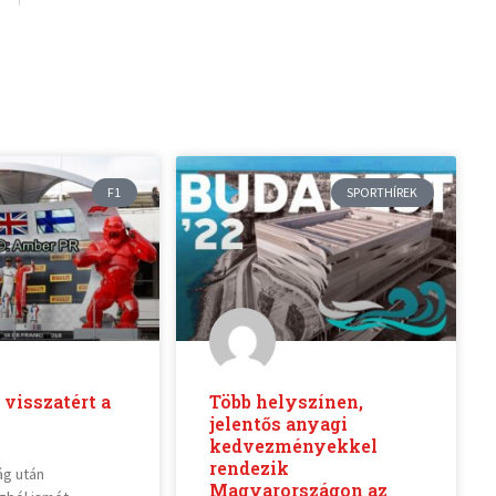
F1
SPORTHÍREK
visszatért a
Több helyszínen,
jelentős anyagi
kedvezményekkel
rendezik
ág után
Magyarországon az