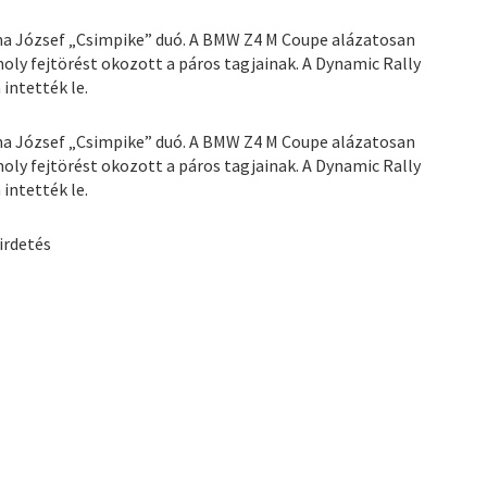
ma József „Csimpike” duó. A BMW Z4 M Coupe alázatosan
ly fejtörést okozott a páros tagjainak. A Dynamic Rally
intették le.
ma József „Csimpike” duó. A BMW Z4 M Coupe alázatosan
ly fejtörést okozott a páros tagjainak. A Dynamic Rally
intették le.
irdetés