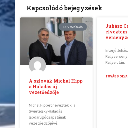
Kapcsolódó bejegyzések
Juhász C
LABDARÚGÁS
élveztem
versenyzé
Interjú Juhá
Rallyverseny
Rallye után.
TOVÁBB OLVA
A szlovák Michal Hipp
a Haladás új
vezetőedzője
Michal Hippet nevezték ki a
Swietelsky-Haladás
labdarúgócsapatának
vezetőedzőjévé.