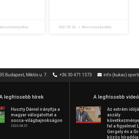
incs hozzászólás
2017.07.10.
Nincs hozzászólás
35 Budapest, Miklós u. 7.
+36 30 471 1373
info (kukac) spor
A legfrissebb hírek
A legfrissebb vide
Huszty Dániel irányítja a
Az extrém időjá
magyar válogatottat a
aszály
socca-világbajnokságon
következményei
2026.08.07.
fel a figyelmet 
Gergely és a G
közös híradója