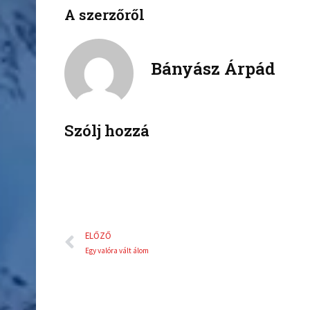
e
e
A szerzőről
o
o
n
n
f
t
a
w
Bányász Árpád
c
i
e
t
b
t
o
e
Szólj hozzá
o
r
k
Előző
ELŐZŐ
Egy valóra vált álom