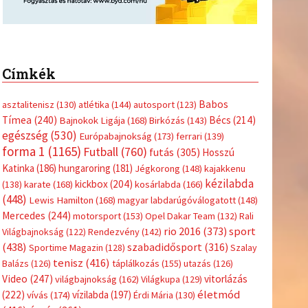
(416)
úszás
(361)
Hirdetés