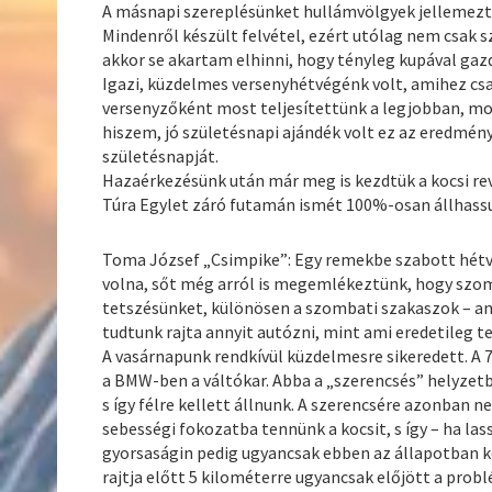
A másnapi szereplésünket hullámvölgyek jellemezté
Mindenről készült felvétel, ezért utólag nem csak
akkor se akartam elhinni, hogy tényleg kupával gaz
Igazi, küzdelmes versenyhétvégénk volt, amihez csak 
versenyzőként most teljesítettünk a legjobban, mo
hiszem, jó születésnapi ajándék volt ez az eredmén
születésnapját.
Hazaérkezésünk után már meg is kezdtük a kocsi reví
Túra Egylet záró futamán ismét 100%-osan állhassu
Toma József „Csimpike”: Egy remekbe szabott hétvé
volna, sőt még arról is megemlékeztünk, hogy szom
tetszésünket, különösen a szombati szakaszok – an
tudtunk rajta annyit autózni, mint ami eredetileg te
A vasárnapunk rendkívül küzdelmesre sikeredett. A 7.
a BMW-ben a váltókar. Abba a „szerencsés” helyzet
s így félre kellett állnunk. A szerencsére azonban n
sebességi fokozatba tennünk a kocsit, s így – ha lassa
gyorsaságin pedig ugyancsak ebben az állapotban ke
rajtja előtt 5 kilométerre ugyancsak előjött a probl