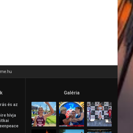
time.hu
ók
Galéria
rás és az
re hívja
Litkai
reenpeace