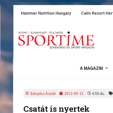
Skip
to
Hammer Nutrition Hungary
Calm Resort Her
content
A MAGAZIN
Bányász Árpád
2013-09-11
6:55 du.
Csatát is nyertek