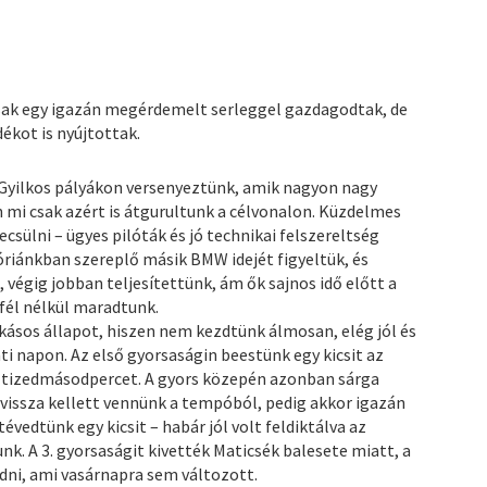
k egy igazán megérdemelt serleggel gazdagodtak, de
ékot is nyújtottak.
 Gyilkos pályákon versenyeztünk, amik nagyon nagy
én mi csak azért is átgurultunk a célvonalon. Küzdelmes
csülni – ügyes pilóták és jó technikai felszereltség
góriánkban szereplő másik BMW idejét figyeltük, és
 végig jobban teljesítettünk, ám ők sajnos idő előtt a
fél nélkül maradtunk.
ásos állapot, hiszen nem kezdtünk álmosan, elég jól és
napon. Az első gyorsaságin beestünk egy kicsit az
 tizedmásodpercet. A gyors közepén azonban sárga
 vissza kellett vennünk a tempóból, pedig akkor igazán
vedtünk egy kicsit – habár jól volt feldiktálva az
nk. A 3. gyorsaságit kivették Maticsék balesete miatt, a
odni, ami vasárnapra sem változott.