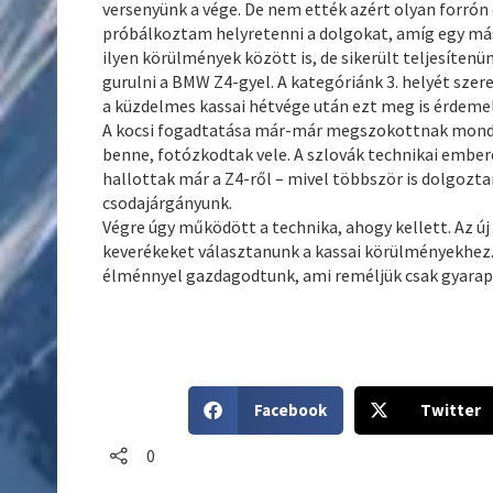
versenyünk a vége. De nem ették azért olyan forrón 
próbálkoztam helyretenni a dolgokat, amíg egy más
ilyen körülmények között is, de sikerült teljesítenü
gurulni a BMW Z4-gyel. A kategóriánk 3. helyét szer
a küzdelmes kassai hétvége után ezt meg is érdeme
A kocsi fogadtatása már-már megszokottnak mondh
benne, fotózkodtak vele. A szlovák technikai ember
hallottak már a Z4-ről – mivel többször is dolgozta
csodajárgányunk.
Végre úgy működött a technika, ahogy kellett. Az új
keverékeket választanunk a kassai körülményekhez.
élménnyel gazdagodtunk, ami reméljük csak gyarapo
S
S
Facebook
Twitter
h
h
a
a
0
r
r