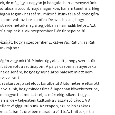
k, de még így is nagyon jó hangulatban versenyeztünk.
 szórakozni tudunk majd magunkon, hanem tanulni is. Még
dagon fogunk hazatérni, mikor álltunk fel a céldobogóra.
pont volt az i-re a trófea. De az is biztos, hogy
st érdemeltük meg a legjobban a harmadik helyet. Azt
y Csimpinek is, aki szeptember 7-én ünnepelte 36.
zióját, hogy a szeptember 20-21-ei Vác Rallyn, az Rali
nk rajthoz.
gén vagyunk túl. Minden úgy alakult, ahogy szerettük
baton volt a szülinapom. A pályák azonnal elnyerték a
nak ellenére, hogy egy sajnálatos baleset miatt nem
rvezve volt.
 szakaszon, a cél előtt körülbelül 3 kilométerre eltörött
be voltunk, hogy mindez üres állapotban következett be,
em hagyott el minket teljes mértékig: sikerült egyes
n is, de – teljesíteni tudtunk a visszalévő távot. A 8.
llett végiggurulnunk. Az etapon, az utolsó szakasz
éma, és ismét üresben maradt a váltó. Azt hittük, itt a