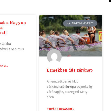
saba: Nagyon
KAJAK-KENU-EVEZÉS
 a
st!
sz Csaba
zővel a Saturnus
SOM »
Érmekben dús zárónap
A nemzetközi és klub
sárkányhajó Európa-bajnokság
zárónapján, a szegedi Maty-
éren
TOVÁBB OLVASOM »