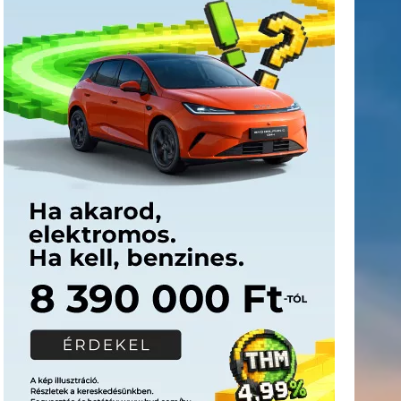
Címkék
Babos
asztalitenisz
(130)
atlétika
(144)
autosport
(123)
Tímea
(240)
Bécs
(214)
Bajnokok Ligája
(168)
Birkózás
(143)
egészség
(530)
Európabajnokság
(173)
ferrari
(139)
forma 1
(1165)
Futball
(760)
futás
(305)
Hosszú
Katinka
(186)
hungaroring
(181)
Jégkorong
(148)
kajakkenu
kézilabda
kickbox
(204)
(138)
karate
(168)
kosárlabda
(166)
(448)
Lewis Hamilton
(168)
magyar labdarúgóválogatott
(148)
Mercedes
(244)
motorsport
(153)
Opel Dakar Team
(132)
Rali
sport
rio 2016
(373)
Világbajnokság
(122)
Rendezvény
(142)
(438)
szabadidősport
(316)
Sportime Magazin
(128)
Szalay
tenisz
(416)
Balázs
(126)
táplálkozás
(155)
utazás
(126)
Video
(247)
vitorlázás
világbajnokság
(162)
Világkupa
(129)
életmód
(222)
vívás
(174)
vízilabda
(197)
Érdi Mária
(130)