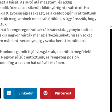
ezt a kását! Az autó alá másztam, és addig
odik fokozatot sikerült kikönyörögni a váltótól. Ha
nk a 9. gyorsasági szakaszt, és a céldobogón is át tudtunk
eztük meg, aminek rendkívül örülünk, s úgy érezzük, hogy
ltük.
ató: rengetegen voltak rá kíváncsiak, gyönyörködtek
ek is nagyon várták már az érkezésünket, hiszen sokat
m már kinti versenyen, így szóba került korábban a
 Hankook gumik is jól vizsgáztak, sikerült a megfelelő
 Nagyon jóízűt autóztunk, és rengeteg pozitív
dni fog a szezon hátralévő részében.
S
S
Linkedin
Pinterest
h
h
a
a
r
r