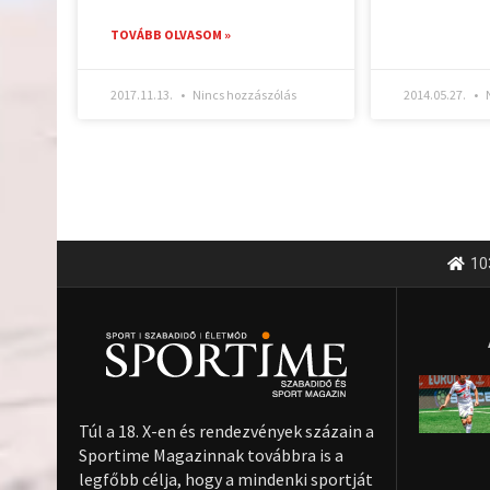
TOVÁBB OLVASOM »
2017.11.13.
Nincs hozzászólás
2014.05.27.
N
10
Túl a 18. X-en és rendezvények százain a
Sportime Magazinnak továbbra is a
legfőbb célja, hogy a mindenki sportját