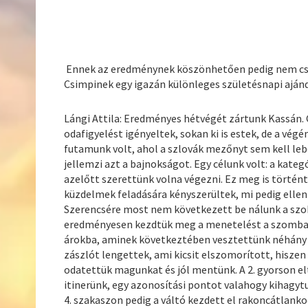
Ennek az eredménynek köszönhetően pedig nem csa
Csimpinek egy igazán különleges születésnapi ajánd
Lángi Attila: Eredményes hétvégét zártunk Kassán.
odafigyelést igényeltek, sokan ki is estek, de a vég
futamunk volt, ahol a szlovák mezőnyt sem kell lebe
jellemzi azt a bajnokságot. Egy célunk volt: a kate
azelőtt szerettünk volna végezni. Ez meg is történt,
küzdelmek feladására kényszerültek, mi pedig ellen
Szerencsére most nem következett be nálunk a szok
eredményesen kezdtük meg a menetelést a szombati 
árokba, aminek következtében vesztettünk néhány
zászlót lengettek, ami kicsit elszomorított, hiszen
odatettük magunkat és jól mentünk. A 2. gyorson elté
itinerünk, egy azonosítási pontot valahogy kihagytu
4. szakaszon pedig a váltó kezdett el rakoncátlank