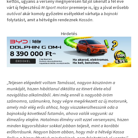
kettős, ugyanis a verseny megnyerésén túl jól sikerült a fél éve
várt új fejlesztésű
M-Sport motor
premierje is, így a jóval erősebb
autóval
akár komoly győzelmi esélyekkel várhatja a
bajnoki
folytatást, amit a hétvégén rendeznek
Kassán
.
Hirdetés
„Teljesen elégedett voltam Tamással, nagyon köszönöm a
munkáját, hiszen hibátlanul diktálta az itinert élete első
navigálása alkalmából. Ami még ennél is nagyobb öröm
számomra, számunkra, hogy végre megérkezett az új motorunk,
amely már elég erős ahhoz, hogy visszakerülhessünk oda a
bajnokság következő futamán, ahova valók vagyunk: az
élmezőny elejére. Hatalmas élmény volt ezzel versenyezni, hiszen
minden kigyorsításkor sokkal jobban teljesít, mint a korábbi
erőforrásunk. Nagyon bízom abban, hogy már a hétvégi Kassa