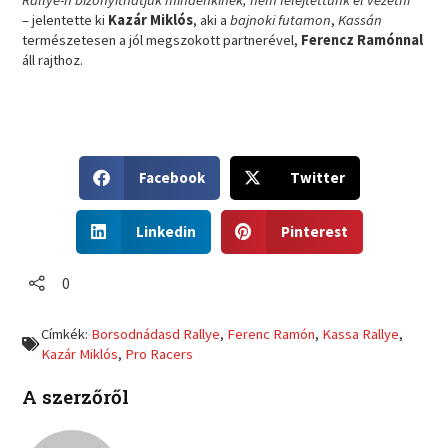
Rallye-n bizonyíthatjuk mindenkinek, nem felejtettünk el vezetni”
– jelentette ki
Kazár Miklós
, aki a
bajnoki futamon
,
Kassán
természetesen a jól megszokott partnerével,
Ferencz Ramónnal
áll rajthoz.
S
S
Facebook
Twitter
h
h
a
a
S
S
r
r
Linkedin
Pinterest
h
h
e
e
a
a
o
o
r
r
0
n
n
e
e
f
t
o
o
a
w
Címkék:
Borsodnádasd Rallye
,
Ferenc Ramón
,
Kassa Rallye
,
n
n
c
i
Kazár Miklós
,
Pro Racers
l
p
e
t
i
i
b
t
A szerzőről
n
n
o
e
k
t
o
r
e
e
k