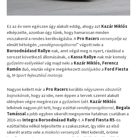
Ez az év nem egészen úgy alakult eddig, ahogy azt
Kazár Miklós
elképzelte, azonban úgy tűnik, hogy hamarosan minden
visszakerül a rendes kerékvágásba. A
Pro Racers
versenyzője
az
elmúlt hétvégén „
vendégnavigátorral
” vágott neki a
Borsodnádasd Rallye
-nak, amit végül meg is nyert, ráadásul a
sorozat következő állomásának, a
Kassa Rallye
-nak már komoly
győzelmi esélyekkel
vág majd neki a
Kazár Miklós, Ferencz
Ramón
duó, miután végre megérkezett
autójukba
a
Ford Fiesta
új,
M-Sport fejlesztésű motorja
.
Nagyon kellett már a
Pro Racers
korábbi
négyszeres abszolút
bajnokának
, hogy az idei, nem éppen a tervek szerint alakult
idényben végre megérezze a
győzelem
ízét.
Kazár Miklós
lelkének nagyon jót tett, hogy ezúttal
vendégnavigátorral
,
Begala
Tamással
a jobb egyben sikerült megnyernie hatalmas csatában a
2016-os
Integra Borsodnásad Rally
-t. A
Ford Fiesta R5
-ös
ezúttal hiba nélkül teljesítette a szakaszokat, így idén az első
sikerét aratta vele a
miskolci versenyző
. Mint kiderült, öröme