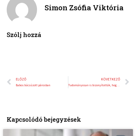
d
r
Simon Zsófia Viktória
i
e
n
s
t
Szólj hozzá
Előző
K
ELŐZŐ
KÖVETKEZŐ
Babos búcsúzott párosban
Tudományosan is bizonyították, hogy tanulható a boldogság
Kapcsolódó bejegyzések