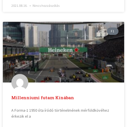
2021.08.16.
Nincs hozzászólás
F1
Millenniumi futam Kínában
A Forma-1 1950 óta íródó történelmének mérföldkövéhez
érkezik el a