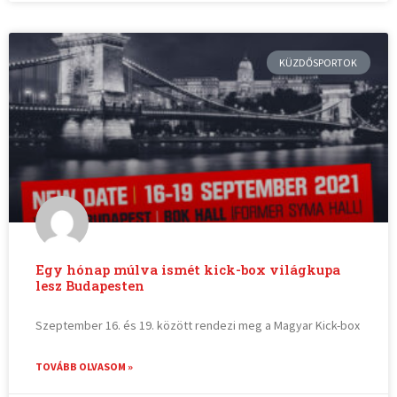
KÜZDŐSPORTOK
Egy hónap múlva ismét kick-box világkupa
lesz Budapesten
Szeptember 16. és 19. között rendezi meg a Magyar Kick-box
TOVÁBB OLVASOM »