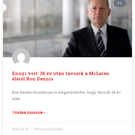
F1
Ennyi volt: 36 év után távozik a McLaren
éléről Ron Dennis
Ron Dennis hivatalosan is megerősítette, hogy távozik 36 év
után
TOVÁBB OLVASOM »
2016.11.15.
Nincs hozzászólás