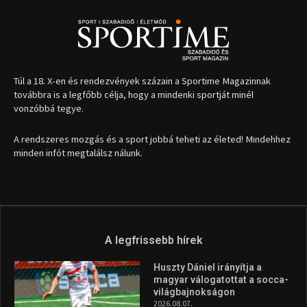
Túl a 18. X-en és rendezvények százain a Sportime Magazinnak
továbbra is a legfőbb célja, hogy a mindenki sportját minél
vonzóbbá tegye.
A rendszeres mozgás és a sport jobbá teheti az életed! Mindehhez
minden infót megtalálsz nálunk.
A legfrissebb hírek
Huszty Dániel irányítja a
magyar válogatottat a socca-
világbajnokságon
2026.08.07.