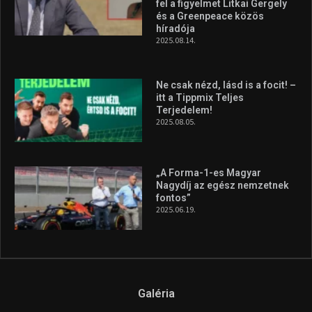
fel a figyelmet Litkai Gergely
és a Greenpeace közös
híradója
2025.08.14.
Ne csak nézd, lásd is a focit! –
itt a Tippmix Teljes
Terjedelem!
2025.08.05.
„A Forma-1-es Magyar
Nagydíj az egész nemzetnek
fontos”
2025.06.19.
Galéria