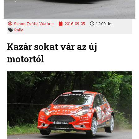
Simon Zsófia Viktória
2016-09-05
12:00 de.
Rally
Kazár sokat vár az új
motortól