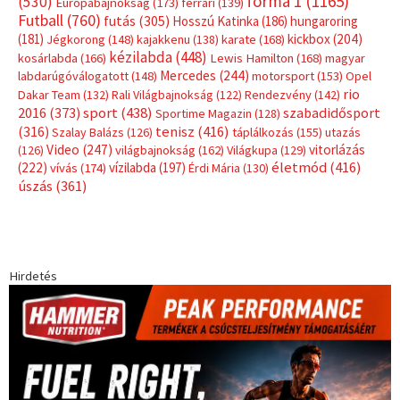
forma 1
(1165)
(530)
Európabajnokság
(173)
ferrari
(139)
Futball
(760)
futás
(305)
Hosszú Katinka
(186)
hungaroring
(181)
kickbox
(204)
Jégkorong
(148)
kajakkenu
(138)
karate
(168)
kézilabda
(448)
kosárlabda
(166)
Lewis Hamilton
(168)
magyar
Mercedes
(244)
labdarúgóválogatott
(148)
motorsport
(153)
Opel
rio
Dakar Team
(132)
Rali Világbajnokság
(122)
Rendezvény
(142)
sport
(438)
2016
(373)
szabadidősport
Sportime Magazin
(128)
(316)
tenisz
(416)
Szalay Balázs
(126)
táplálkozás
(155)
utazás
Video
(247)
vitorlázás
(126)
világbajnokság
(162)
Világkupa
(129)
életmód
(416)
(222)
vívás
(174)
vízilabda
(197)
Érdi Mária
(130)
úszás
(361)
Hirdetés