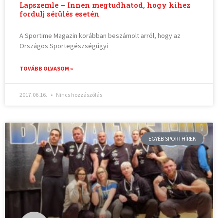
Lapszemle – Innen megtudhatod, hogy kihez
fordulj sérülés esetén
A Sportime Magazin korábban beszámolt arról, hogy az
Országos Sportegészségügyi
TOVÁBB OLVASOM »
2017.06.16.
Nincs hozzászólás
EGYÉB SPORTHÍREK