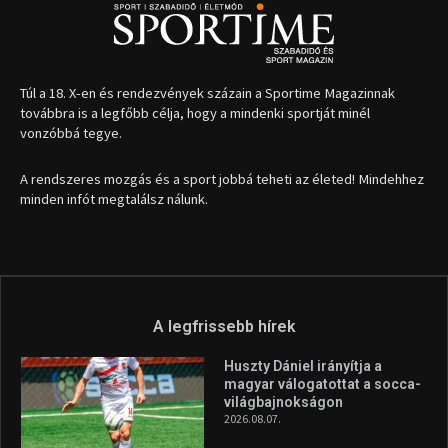
Túl a 18. X-en és rendezvények százain a Sportime Magazinnak
továbbra is a legfőbb célja, hogy a mindenki sportját minél
vonzóbbá tegye.
A rendszeres mozgás és a sport jobbá teheti az életed! Mindehhez
minden infót megtalálsz nálunk.
A legfrissebb hírek
Huszty Dániel irányítja a
magyar válogatottat a socca-
világbajnokságon
2026.08.07.