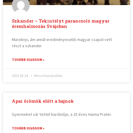
Szkander – Tekintélyt parancsoló magyar
éremhalmozás Svájcban
Maroknyi, ám annál eredményesebb magyar csapat vett
részt a szkander
TOVÁBB OLVASOM »
2023.02.14.
Nincs hozzászólás
Apai örömök előtt a bajnok
Gyermeket vár Vettel barátnője, a 25 éves Hanna Prater.
TOVÁBB OLVASOM »