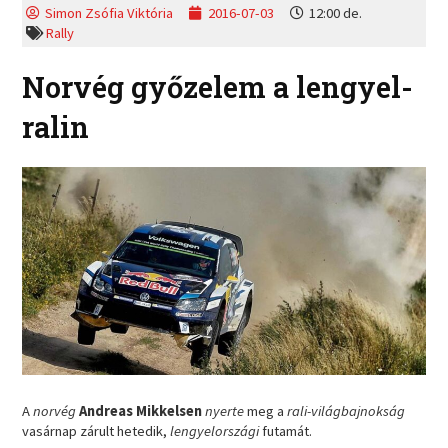
Simon Zsófia Viktória
2016-07-03
12:00 de.
Rally
Norvég győzelem a lengyel-
ralin
A
norvég
Andreas Mikkelsen
nyerte
meg a
rali-világbajnokság
vasárnap zárult hetedik,
lengyelországi
futamát.