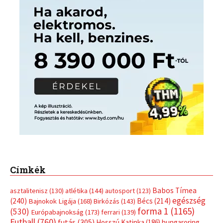
Címkék
Babos Tímea
asztalitenisz
(130)
atlétika
(144)
autosport
(123)
egészség
(240)
Bécs
(214)
Bajnokok Ligája
(168)
Birkózás
(143)
forma 1
(1165)
(530)
Európabajnokság
(173)
ferrari
(139)
Futball
(760)
futás
(305)
Hosszú Katinka
(186)
hungaroring