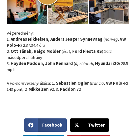
Végeredmény
:
1.
Andreas Mikkelsen, Anders Jeager Synnevaag
(
norvég
,
VW
Polo-R
) 2:37:34.4 óra
2.
Ott Tänak, Raigo Molder
(
észt
,
Ford Fiesta RS
) 26.2
másodperc hátrány
3.
Hayden Paddon, John Kennard
(
új-zélandi
,
Hyundai i20
) 28.5
mp h.
A
vb-pontverseny
állása: 1.
Sebastien Ogier
(
francia
,
VW Polo-R
)
143 pont, 2.
Mikkelsen
92, 3.
Paddon
72
S
S
Facebook
Twitter
h
h
a
a