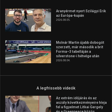
Aranyérmet nyert Szilágyi Erik
az Európa-kupán
2026.08.05.
Molnár Martin újabb dobogót
szerzett, már második a brit
Forma–3 tabelláján a
silverstone-i hétvége után
2026.08.04.
A legfrissebb videók
Az extrém időjárás és az
aszály következményeire hívja
fel a figyelmet Litkai Gergely
és a Greenpeace közös