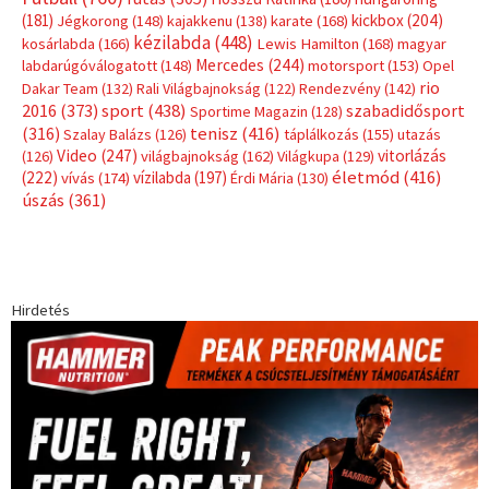
(181)
kickbox
(204)
Jégkorong
(148)
kajakkenu
(138)
karate
(168)
kézilabda
(448)
kosárlabda
(166)
Lewis Hamilton
(168)
magyar
Mercedes
(244)
labdarúgóválogatott
(148)
motorsport
(153)
Opel
rio
Dakar Team
(132)
Rali Világbajnokság
(122)
Rendezvény
(142)
sport
(438)
2016
(373)
szabadidősport
Sportime Magazin
(128)
(316)
tenisz
(416)
Szalay Balázs
(126)
táplálkozás
(155)
utazás
Video
(247)
vitorlázás
(126)
világbajnokság
(162)
Világkupa
(129)
életmód
(416)
(222)
vívás
(174)
vízilabda
(197)
Érdi Mária
(130)
úszás
(361)
Hirdetés