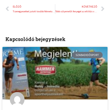
Előző
K
ELŐZŐ
KÖVETKEZŐ
Tizenegyesekkel jutott tovább Németország
Több súlyemelőt fenyeget az eltiltás veszélye
Kapcsolódó bejegyzések
SZABADIDŐSPORT