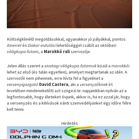
Költségkímélő megoldásokkal, ugyanakkor jó pályákkal, pontos
itinerrel
és
Dakar-indulási
lehetőséggel csábít az októberi
világkupa-futam
, a
Marokkó rali
szervezője
.
Jelen állás szerint a
sivatagi világkupa-futamok
közül a
marokkói
lehet az első (és talán egyetlen), amelyet megtartanak az idén. A
szervezők
nem pihennek, erre hívta fel a figyelmet a
versenyigazgató
David Castera
, aki a
versenyzőknek
írt
levelében mindenekelőtt azt szögezi le: napjainkban nyilván az a
legfontosabb, hogy életeket óvjunk, akkor is, ha ez azzal jár, hogy
a versenyzés és a kihívások iránti szenvedélyünket egy időre félre
kell tenni.
Hirdetés