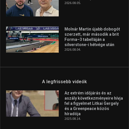
2026.08.05.
Molnár Martin újabb dobogót
szerzett, már második a brit
Forma–3 tabelláján a
silverstone-i hétvége után
2026.08.04.
A legfrissebb videók
Az extrém időjárás és az
aszály következményeire hívja
fel a figyelmet Litkai Gergely
és a Greenpeace közös
híradója
2025.08.14.