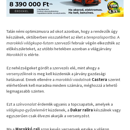
Talán némi optimizmusra ad okot azonban, hogy a rendezők úgy
készülnek, októberben visszatérhet az élet a
terepralisportba
. A
marokkói világkupa-futam szervezői
február végén elkezdték az
előkészületeket, az utóbbi hetekben azonban a világjárvány
Marokkót
is elérte.
Ez nehézségeket gördít a
szervezés
elé, mint ahogy a
versenyzőknek
is meg kell küzdeniük a járvány gazdasági
hatásaival. Ennek ellenére a
marokkói viadalnak
Castera
szerint
elérhetőnek kell maradnia mindeni számára, méghozzá a lehető
legmagasabb szinten.
Ezt a
színvonalat
érdemlik ugyanis a topcsapatok, amelyek a
világkupa-győzelemért
küzdenek, a
Dakar ralira
készülnek vagy
egyszerűen csak élvezni akarják a versenyzést.
Ma a
Marokkó rali
azon kevés versenyek egyike a világon,