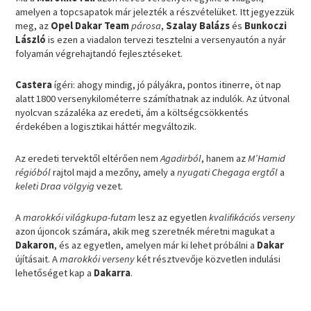
amelyen a topcsapatok már jelezték a részvételüket. Itt jegyezzük
meg, az
Opel Dakar Team
párosa
,
Szalay Balázs
és
Bunkoczi
László
is ezen a viadalon tervezi tesztelni a versenyautón a nyár
folyamán végrehajtandó fejlesztéseket.
Castera
ígéri: ahogy mindig, jó pályákra, pontos itinerre, öt nap
alatt 1800 versenykilométerre számíthatnak az indulók. Az útvonal
nyolcvan százaléka az eredeti, ám a költségcsökkentés
érdekében a logisztikai háttér megváltozik.
Az eredeti tervektől eltérően nem
Agadirból
, hanem az
M’Hamid
régióból
rajtol majd a mezőny, amely a
nyugati Chegaga ergtől
a
keleti Draa völgyig
vezet.
A
marokkói világkupa-futam
lesz az egyetlen
kvalifikációs verseny
azon újoncok számára, akik meg szeretnék méretni magukat a
Dakaron
, és az egyetlen, amelyen már ki lehet próbálni a
Dakar
újításait. A
marokkói verseny
két résztvevője közvetlen indulási
lehetőséget kap a
Dakarra
.