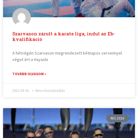
Szarvason zárult a karate liga, indul az Eb-
kvalifikáció
A hétvégén Szarvason megrendezett kétnapos versennyel
véget ért a Hayashi
TOVÁBB OLVASOM »
2021.03.01.
Nincs hozzászólás
RIO 2016