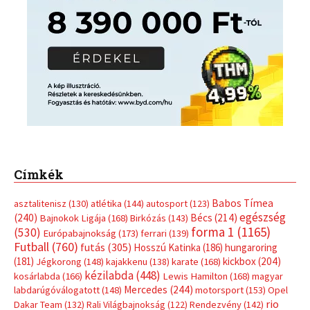
Címkék
Babos Tímea
asztalitenisz
(130)
atlétika
(144)
autosport
(123)
egészség
(240)
Bécs
(214)
Bajnokok Ligája
(168)
Birkózás
(143)
forma 1
(1165)
(530)
Európabajnokság
(173)
ferrari
(139)
Futball
(760)
futás
(305)
Hosszú Katinka
(186)
hungaroring
(181)
kickbox
(204)
Jégkorong
(148)
kajakkenu
(138)
karate
(168)
kézilabda
(448)
kosárlabda
(166)
Lewis Hamilton
(168)
magyar
Mercedes
(244)
labdarúgóválogatott
(148)
motorsport
(153)
Opel
rio
Dakar Team
(132)
Rali Világbajnokság
(122)
Rendezvény
(142)