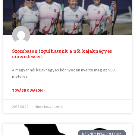
Szombaton izgulhatunk a női kajaknégyes
címvédéséért
A magyar női kajaknégyes könnyedén nyerte meg az 500
méteres
TOVÁBB OLVASOM »
2016.08.19.
Nincs hozzászólás
MÉG NEM BESOROLT CIKK