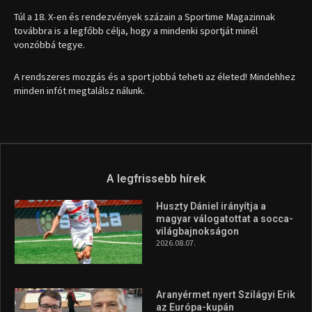
Túl a 18. X-en és rendezvények százain a Sportime Magazinnak
továbbra is a legfőbb célja, hogy a mindenki sportját minél
vonzóbbá tegye.
A rendszeres mozgás és a sport jobbá teheti az életed! Mindehhez
minden infót megtalálsz nálunk.
A legfrissebb hírek
Huszty Dániel irányítja a
magyar válogatottat a socca-
világbajnokságon
2026.08.07.
Aranyérmet nyert Szilágyi Erik
az Európa-kupán