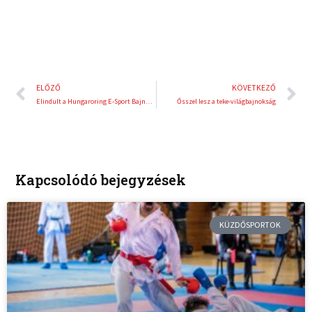
Előző
K
ELŐZŐ
KÖVETKEZŐ
Elindult a Hungaroring E-Sport Bajnokság!
Ősszel lesz a teke-világbajnokság
Kapcsolódó bejegyzések
KÜZDŐSPORTOK