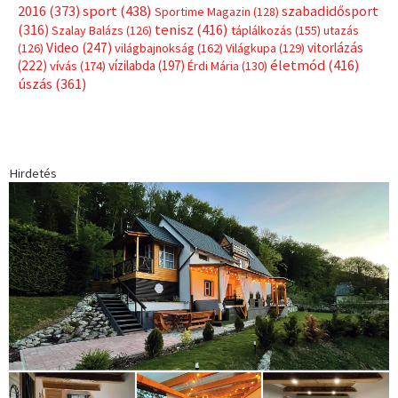
sport
(438)
2016
(373)
szabadidősport
Sportime Magazin
(128)
(316)
tenisz
(416)
Szalay Balázs
(126)
táplálkozás
(155)
utazás
Video
(247)
vitorlázás
(126)
világbajnokság
(162)
Világkupa
(129)
életmód
(416)
(222)
vívás
(174)
vízilabda
(197)
Érdi Mária
(130)
úszás
(361)
Hirdetés