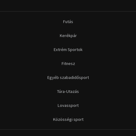
Futás
Kerékpár
Extrém Sportok
Fitnesz
Egyéb szabadidősport
Túra-Utazás
Lovassport
Közösségi sport