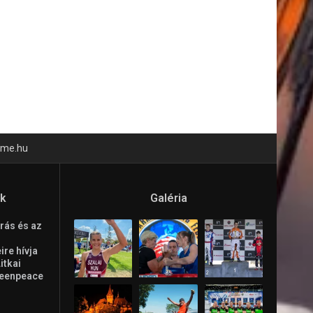
time.hu
ók
Galéria
rás és az
re hívja
Litkai
reenpeace