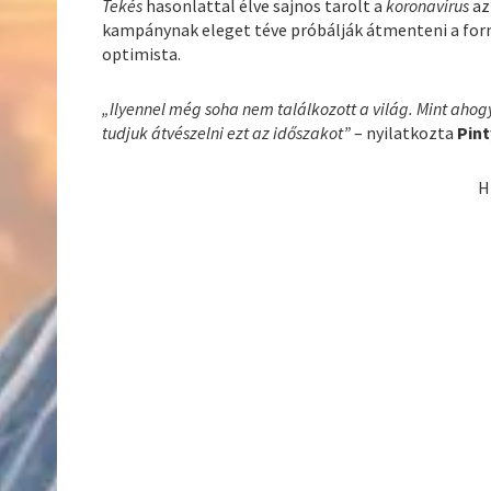
Tekés
hasonlattal élve sajnos tarolt a
koronavírus
az
kampánynak eleget téve próbálják átmenteni a form
optimista.
„Ilyennel még soha nem találkozott a világ. Mint ahogy
tudjuk átvészelni ezt az időszakot”
– nyilatkozta
Pint
H