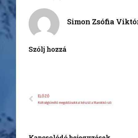
a
w
c
i
Simon Zsófia Viktó
e
t
b
t
o
e
o
r
k
Szólj hozzá
Előző
ELŐZŐ
Költségkímélő megoldásokkal készül a Marokkó rali
Kapcsolódó bejegyzések