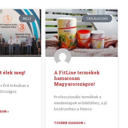
RALLY
TÁPLÁLKOZÁS
 élek meg!
A FitLine termékek
hamarosan
Magyarországon!
az Érd Arénában a
 Országos
Professzionális termékek a
mindennapok erőnlétéhez, a jó
közérzethez a fitnesz-
SOM »
TOVÁBB OLVASOM »