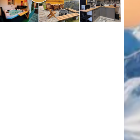
(416)
úszás
(361)
Hirdetés