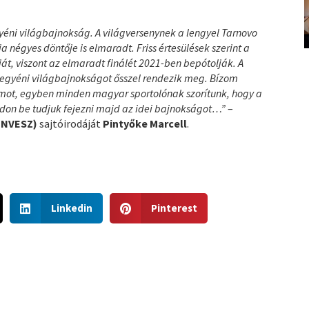
gyéni világbajnokság. A világversenynek a lengyel Tarnovo
 négyes döntője is elmaradt. Friss értesülések szerint a
, viszont az elmaradt finálét 2021-ben bepótolják. A
 egyéni világbajnokságot ősszel rendezik meg. Bízom
mot, egyben minden magyar sportolónak szorítunk, hogy a
don be tudjuk fejezni majd az idei bajnokságot…”
–
(NVESZ)
sajtóirodáját
Pintyőke Marcell
.
S
S
Linkedin
Pinterest
h
h
a
a
r
r
e
e
o
o
n
n
l
p