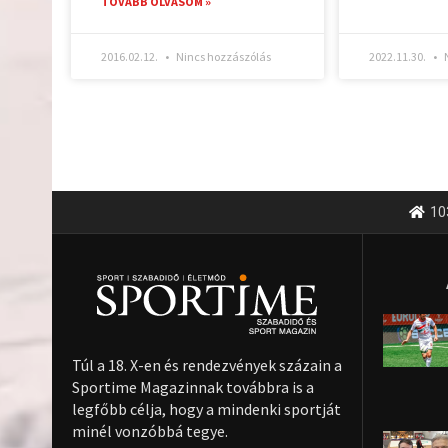
TOVÁBB OLVASOM »
2016.02.12.
Nincs hozzászólás
2022.11.30.
N
10
Túl a 18. X-en és rendezvények százain a
Sportime Magazinnak továbbra is a
legfőbb célja, hogy a mindenki sportját
minél vonzóbbá tegye.