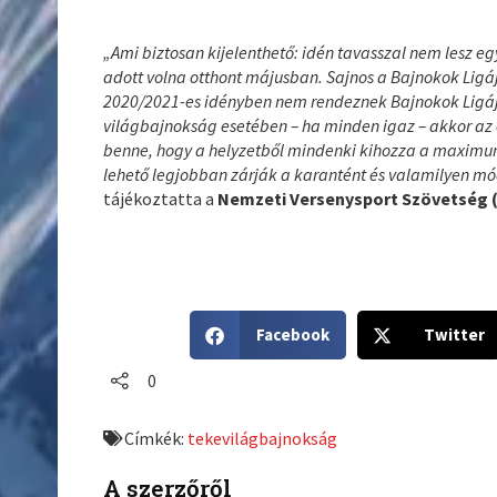
„Ami biztosan kijelenthető: idén tavasszal nem lesz e
adott volna otthont májusban. Sajnos a Bajnokok Ligája
2020/2021-es idényben nem rendeznek Bajnokok Ligáját
világbajnokság esetében – ha minden igaz – akkor az
benne, hogy a helyzetből mindenki kihozza a maximu
lehető legjobban zárják a karantént és valamilyen mó
tájékoztatta a
Nemzeti Versenysport Szövetség 
S
S
Facebook
Twitter
h
h
a
a
0
r
r
e
e
Címkék:
tekevilágbajnokság
o
o
n
n
A szerzőről
f
t