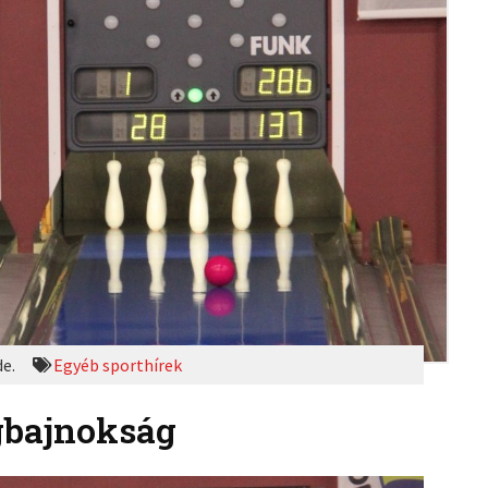
de.
Egyéb sporthírek
ágbajnokság