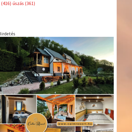
Címkék
Babos
asztalitenisz
(130)
atlétika
(144)
autosport
(123)
Tímea
(240)
Bécs
(214)
Bajnokok Ligája
(168)
Birkózás
(143)
egészség
(530)
Európabajnokság
(173)
ferrari
(139)
forma 1
(1165)
Futball
(760)
futás
(305)
Hosszú
Katinka
(186)
hungaroring
(181)
Jégkorong
(148)
kajakkenu
kézilabda
kickbox
(204)
(138)
karate
(168)
kosárlabda
(166)
(448)
Lewis Hamilton
(168)
magyar labdarúgóválogatott
(148)
Mercedes
(244)
motorsport
(153)
Opel Dakar Team
(132)
Rali
sport
rio 2016
(373)
Világbajnokság
(122)
Rendezvény
(142)
(438)
szabadidősport
(316)
Sportime Magazin
(128)
Szalay
tenisz
(416)
Balázs
(126)
táplálkozás
(155)
utazás
(126)
Video
(247)
vitorlázás
világbajnokság
(162)
Világkupa
(129)
életmód
(222)
vívás
(174)
vízilabda
(197)
Érdi Mária
(130)