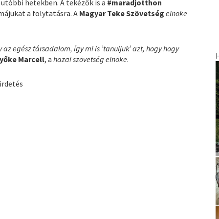
 utóbbi hetekben. A tekézők is a
#maradjotthon
ájukat a folytatásra. A
Magyar Teke Szövetség
elnöke
 az egész társadalom, így mi is ’tanuljuk’ azt, hogy hogy
yőke Marcell
, a
hazai szövetség elnöke
.
irdetés