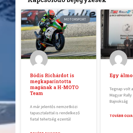
MOTORSPORT
Bódis Richárdot is
Egy álmot
megkaparintotta
magának a H-MOTO
Tegnap volt 
Team
Magyar Rally
Bajnokság
A már jelentős nemzetközi
tapasztalattal is rendelkező
TOVÁBB OLVA
fiatal tehetség ezentúl