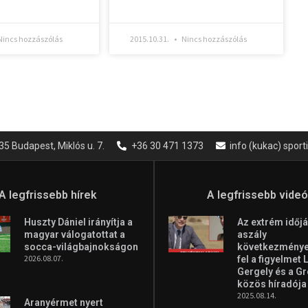
incs hozzászólás
2015.10.31.
Nincs hozzászólás
35 Budapest, Miklós u. 7.
+36 30 471 1373
info (kukac) spor
A legfrissebb hírek
A legfrissebb vide
Huszty Dániel irányítja a
Az extrém időjá
magyar válogatottat a
aszály
socca-világbajnokságon
következményei
2026.08.07.
fel a figyelmet 
Gergely és a G
közös híradója
2025.08.14.
Aranyérmet nyert