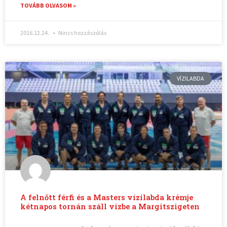
TOVÁBB OLVASOM »
2016.12.24.
Nincs hozzászólás
VÍZILABDA
A felnőtt férfi és a Masters vízilabda krémje
kétnapos tornán száll vízbe a Margitszigeten