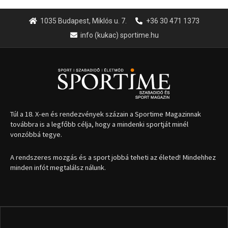
1035 Budapest, Miklós u. 7.
+36 30 471 1373
info (kukac) sportime.hu
Túl a 18. X-en és rendezvények százain a Sportime Magazinnak
továbbra is a legfőbb célja, hogy a mindenki sportját minél
vonzóbbá tegye.
A rendszeres mozgás és a sport jobbá teheti az életed! Mindehhez
minden infót megtalálsz nálunk.