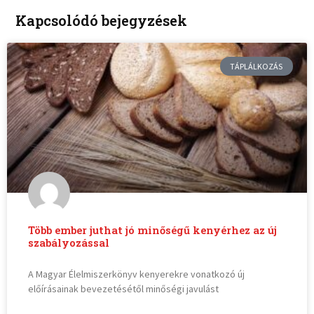
Kapcsolódó bejegyzések
TÁPLÁLKOZÁS
Több ember juthat jó minőségű kenyérhez az új
szabályozással
A Magyar Élelmiszerkönyv kenyerekre vonatkozó új
előírásainak bevezetésétől minőségi javulást