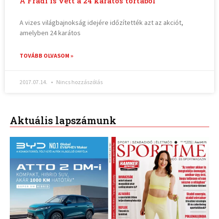
A Fradi is vett a 24 karátos tortából
A vizes világbajnokság idejére időzítették azt az akciót,
amelyben 24 karátos
TOVÁBB OLVASOM »
2017.07.14.
Nincs hozzászólás
Aktuális lapszámunk