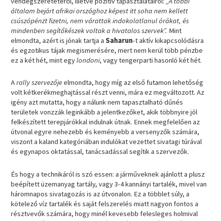
vendégszeretetéről, illetve pozitív tapasztalatairól:
„A többi
általam bejárt afrikai országhoz képest itt soha nem kellett
csúszópénzt fizetni, nem várattak indokolatlanul órákat, és
mindenben segítőkészek voltak a hivatalos szervek”.
Mint
elmondta, azért is jónak tartja a
Saharun
-t aktív kikapcsolódásra
és egzotikus tájak megismerésére, mert nem kerül több pénzbe
ez a két hét, mint egy
londoni
, vagy tengerparti hasonló két hét.
A
rally szervezője
elmondta, hogy míg az első futamon lehetőség
volt kétkerékmeghajtással részt venni, mára ez megváltozott. Az
igény azt mutatta, hogy a nálunk nem tapasztalható dűnés
területek vonzzák leginkább a jelentkezőket, akik többnyire jól
felkészített terepjárókkal indulnak útnak. Ennek megfelelően az
útvonal egyre nehezebb és keményebb a versenyzők számára,
viszont a kaland kategóriában indulókat vezettet sivatagi túrával
és egynapos oktatással, tanácsadással segítik a szervezők.
És hogy a technikáról is szó essen: a járműveknek ajánlott a plusz
beépített üzemanyag tartály, vagy 3-4 kannányi tartalék, mivel van
háromnapos sivatagozás is az útvonalon. Ez a többlet súly, a
kötelező víz tartalék és saját felszerelés miatt nagyon fontos a
résztvevők számára, hogy minél kevesebb felesleges holmival