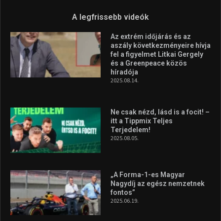
A legfrissebb videók
Az extrém időjárás és az
aszály következményeire hívja
fel a figyelmet Litkai Gergely
és a Greenpeace közös
híradója
2025.08.14.
Ne csak nézd, lásd is a focit! –
itt a Tippmix Teljes
Terjedelem!
2025.08.05.
„A Forma-1-es Magyar
Nagydíj az egész nemzetnek
fontos”
2025.06.19.