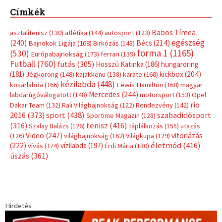
Címkék
Babos Tímea
asztalitenisz
(130)
atlétika
(144)
autosport
(123)
egészség
(240)
Bécs
(214)
Bajnokok Ligája
(168)
Birkózás
(143)
forma 1
(1165)
(530)
Európabajnokság
(173)
ferrari
(139)
Futball
(760)
futás
(305)
Hosszú Katinka
(186)
hungaroring
(181)
kickbox
(204)
Jégkorong
(148)
kajakkenu
(138)
karate
(168)
kézilabda
(448)
kosárlabda
(166)
Lewis Hamilton
(168)
magyar
Mercedes
(244)
labdarúgóválogatott
(148)
motorsport
(153)
Opel
rio
Dakar Team
(132)
Rali Világbajnokság
(122)
Rendezvény
(142)
sport
(438)
2016
(373)
szabadidősport
Sportime Magazin
(128)
(316)
tenisz
(416)
Szalay Balázs
(126)
táplálkozás
(155)
utazás
Video
(247)
vitorlázás
(126)
világbajnokság
(162)
Világkupa
(129)
életmód
(416)
(222)
vívás
(174)
vízilabda
(197)
Érdi Mária
(130)
úszás
(361)
Hirdetés