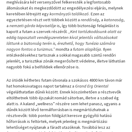
meghívására két versenyzővel felkeresték a legfontosabb
állomásokat és megkezdődött az engedélyezési eljárás, melynek
keretében létrejött egy
kormányzói találkozó
. Ezen az
egyeztetésen részt vett többek között a
rendőrség
, a
katonaság
,
a
nemzeti gárda képviselője
is, így több biztonsági felajánlást is
kapott a futam a szervek részéről.
„Kint tartózkodásunk alatt az
eddig tapasztalt vendégszereteten kívül jelentős változásokat
láttunk a biztonság terén is, érezhető, hogy Tunézia számára
nagyon fontos a turizmus.”
mondta a
futam alapítója
. Ilyen
intézkedésekhez tartoznak a sokkal magasabb szintű rendőri
jelenlét, a turisztikai zónák megerősített védelme, illetve láthatóan
nagyobb fokú a belföldiek ellenőrzése is.
Az ötödik kéthetes futam útvonala a szokásos 4800 km távon már
hat homoksivatagos napot tartalmaz a
Grand Erg Oriental
végeláthatatlan dűnéi között. Ennek köszönhetően a résztvevők
eltölthetnek több éjszakát nomád sátorban, illetve a szabad ég
alatt is. A kaland „wellness” részére sem lehet panasz, ugyanis a
dűnék között lévő termálforrásban is megmártózhatnak a
résztvevők: több ponton földgázt keresve gyógyító hatású
hőforrások is feltörtek, melyek jelenleg is megmártózási
lehetőséget nyújtanak a fáradt utazóknak. Továbbá lesz az