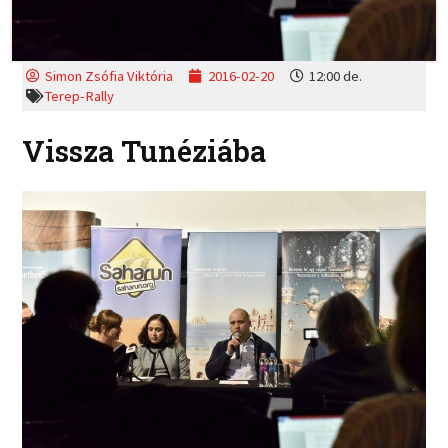
Simon Zsófia Viktória
2016-02-20
12:00 de.
Terep-Rally
Vissza Tunéziába