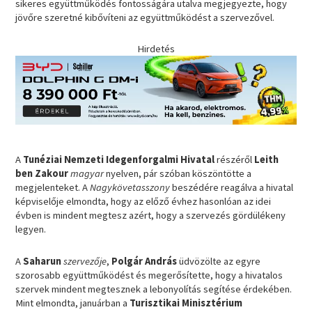
sikeres együttműködés fontosságára utalva megjegyezte, hogy
jövőre szeretné kibővíteni az együttműködést a szervezővel.
Hirdetés
A
Tunéziai Nemzeti Idegenforgalmi Hivatal
részéről
Leith
ben Zakour
magyar
nyelven, pár szóban köszöntötte a
megjelenteket. A
Nagykövetasszony
beszédére reagálva a hivatal
képviselője elmondta, hogy az előző évhez hasonlóan az idei
évben is mindent megtesz azért, hogy a szervezés gördülékeny
legyen.
A
Saharun
szervezője
,
Polgár András
üdvözölte az egyre
szorosabb együttműködést és megerősítette, hogy a hivatalos
szervek mindent megtesznek a lebonyolítás segítése érdekében.
Mint elmondta, januárban a
Turisztikai Minisztérium