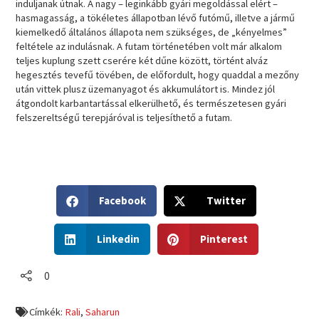
induljanak útnak. A nagy – leginkább gyári megoldással elért –
hasmagasság, a tökéletes állapotban lévő futómű, illetve a jármű
kiemelkedő általános állapota nem szükséges, de „kényelmes”
feltétele az indulásnak. A futam történetében volt már alkalom
teljes kuplung szett cserére két dűne között, történt alváz
hegesztés tevefű tövében, de előfordult, hogy quaddal a mezőny
után vittek plusz üzemanyagot és akkumulátort is. Mindez jól
átgondolt karbantartással elkerülhető, és természetesen gyári
felszereltségű terepjáróval is teljesíthető a futam.
S
S
Facebook
Twitter
h
h
a
a
S
S
r
r
Linkedin
Pinterest
h
h
e
e
a
a
o
o
r
r
0
n
n
e
e
f
t
o
o
a
w
Címkék:
Rali
,
Saharun
n
n