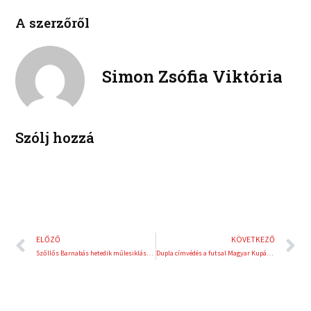
c
i
l
p
e
t
A szerzőről
i
i
b
t
n
n
o
e
k
t
o
r
e
e
Simon Zsófia Viktória
k
d
r
i
e
n
s
t
Szólj hozzá
Előző
K
ELŐZŐ
KÖVETKEZŐ
Szőllős Barnabás hetedik műlesiklásban
Dupla címvédés a futsal Magyar Kupában