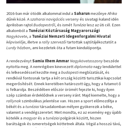
2016-ban már ötödik alkalommal indul a
Saharun
mezőnye
Afrika
dűnéi közé. A
szaharai navigációs verseny
és sivatagi kaland idén
áprilisban rajtol
Budapestről
, és ismét
Tunézia
lesz az úti cél. Ezen
alkalomból a
Tunéziai Köztársaság Magyarországi
Nagykövete
, a
Tunéziai Nemzeti Idegenforgalmi Hivatal
képviselője
, illetve a
rally szervezői
tartottak sajtótájékoztatót a
Lurdy házban
, ami kezdetek óta a futam kiindulópontja.
A rendezvényt
Samia Ilhem Ammar
Nagykövetasszony
beszéde
nyitotta meg. A nemrégiben kinevezett
diplomata
nagy lendülettel
és lelkesedéssel kezdte meg a
budapesti
megbízatását, és
rendkívül fontosnak tartja a két ország közötti turisztikai kapcsolat
megerősítését. Ennek keretében határozott úgy, hogy a futamot ő
is felkarolja. Beszédében először örömét fejezte ki, hogy ilyen
szép számban érdeklődnek a verseny iránt. Majd kiemelte, hogy a
rallynak
szimbolikus jelentése van. Hiszen a sport előmozdítja a
békét és a
tunéziai
társadalomban mélyen gyökerezik a béke,
valamint a vendégszeretet. Mint mondta, ez az esemény egy újabb
kötelék a
magyar
és a
tunéziai
polgárok között, hiszen
barátságok és ismeretségek köttetnek általa. Végül a hosszú távú,