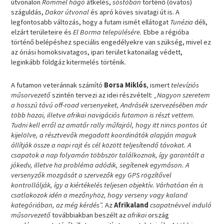
útvonalon
Rommel hágó
átkelés,
sóstóban
történő (óvatos)
száguldás,
Dakar útvonal
és apró köves sivatagi út is. A
legfontosabb változás, hogy a futam ismét ellátogat
Tunézia
déli,
elzárt területeire és
El Borma településére
. Ebbe a régióba
történő belépéshez speciális engedélyekre van szükség, mivel ez
az óriási homoksivatagos, ipari terület katonailag védett,
leginkább földgáz kitermelés történik.
A futamon veteránnak számító
Borsa Miklós
, ismert
televíziós
műsorvezető
szintén tervezi az idei részvételt:
„Nagyon szeretem
a hosszú távú off-road versenyeket, Andrásék szervezésében már
több hazai, illetve afrikai navigációs futamon is részt vettem.
Tudni kell erről az amatőr rally műfajról, hogy itt nincs pontos út
kijelölve, a résztvevők megadott koordináták alapján maguk
állítják össze a napi rajt és cél között teljesítendő távokat. A
csapatok a nap folyamán többször találkoznak, így garantált a
jókedv, illetve ha probléma adódik, segítenek egymáson. A
versenyzők mozgását a szervezők egy GPS rögzítővel
kontrollálják, így a kiértékelés teljesen objektív. Várhatóan én is
csatlakozok idén a mezőnyhöz, hogy verseny vagy kaland
kategóriában, az még kérdés”.
Az
Afrikaland
csapatnévvel induló
műsorvezető
továbbiakban beszélt az
afrikai
ország