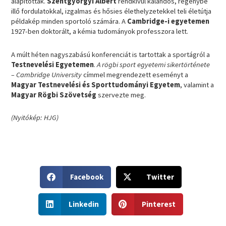
alapították.
Szentgyörgyi Albert
rendkívül kalandos, regénybe
illő fordulatokkal, izgalmas és hősies élethelyzetekkel teli életútja
példakép minden sportoló számára. A
Cambridge-i egyetemen
1927-ben doktorált, a kémia tudományok professzora lett.
A múlt héten nagyszabású konferenciát is tartottak a sportágról a
Testnevelési Egyetemen
.
A rögbi sport egyetemi sikertörténete
– Cambridge University
címmel megrendezett eseményt a
Magyar Testnevelési és Sporttudományi Egyetem
, valamint a
Magyar Rögbi Szövetség
szervezte meg.
(Nyitókép: HJG)
S
S
Facebook
Twitter
h
h
a
a
S
S
r
r
Linkedin
Pinterest
h
h
e
e
a
a
o
o