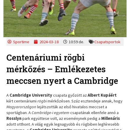
Sportime
2024-03-18
10:59 de.
Csapatsportok
Centenáriumi rögbi
mérkőzés – Emlékezetes
meccsen nyert a Cambridge
A
Cambridge University
csapata győzött az
Albert Kupáért
kiírt centenáriumi
rögbi
mérkőzésen. Száz esztendeje annak, hogy
Magyarországon
lejátszották az első hivatalos meccset a
sportágban. A
Cambridge-i egyetem
csapatának ellenfele annó a
Rosslyn
park együttese volt, az eseménynek pedig a
Millenáris
adott otthont. A világ egyik legnagyobb és rögbiben leghíresebb