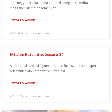
Idén negyedik alkalommal rendezik meg az Ötpróba
mozgalom kiemelt eseményét,
TOVÁBB OLVASOM »
2018.06.07.
Nincs hozzászólás
Miklós Edit mindössze a 34.
A női alpesi sízők világkupa-sorozatának szombati szuper-
óriásműlesikló versenyében az olasz
TOVÁBB OLVASOM »
2016.02.27.
Nincs hozzászólás