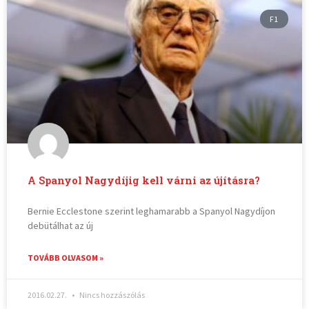
F1
A Spanyol Nagydíjig kell várni az újításra?
Bernie Ecclestone szerint leghamarabb a Spanyol Nagydíjon
debütálhat az új
TOVÁBB OLVASOM »
2016.02.27.
Nincs hozzászólás