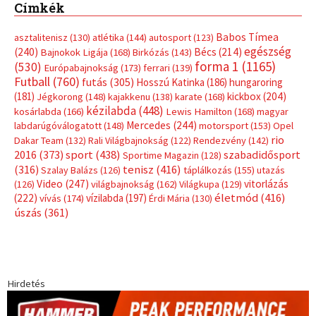
Címkék
Babos Tímea
asztalitenisz
(130)
atlétika
(144)
autosport
(123)
egészség
(240)
Bécs
(214)
Bajnokok Ligája
(168)
Birkózás
(143)
forma 1
(1165)
(530)
Európabajnokság
(173)
ferrari
(139)
Futball
(760)
futás
(305)
Hosszú Katinka
(186)
hungaroring
(181)
kickbox
(204)
Jégkorong
(148)
kajakkenu
(138)
karate
(168)
kézilabda
(448)
kosárlabda
(166)
Lewis Hamilton
(168)
magyar
Mercedes
(244)
labdarúgóválogatott
(148)
motorsport
(153)
Opel
rio
Dakar Team
(132)
Rali Világbajnokság
(122)
Rendezvény
(142)
sport
(438)
2016
(373)
szabadidősport
Sportime Magazin
(128)
(316)
tenisz
(416)
Szalay Balázs
(126)
táplálkozás
(155)
utazás
Video
(247)
vitorlázás
(126)
világbajnokság
(162)
Világkupa
(129)
életmód
(416)
(222)
vívás
(174)
vízilabda
(197)
Érdi Mária
(130)
úszás
(361)
Hirdetés