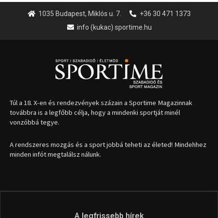
1035 Budapest, Miklós u. 7.
+36 30 471 1373
info (kukac) sportime.hu
Túl a 18. X-en és rendezvények százain a Sportime Magazinnak
továbbra is a legfőbb célja, hogy a mindenki sportját minél
vonzóbbá tegye.
A rendszeres mozgás és a sport jobbá teheti az életed! Mindehhez
minden infót megtalálsz nálunk.
A legfrissebb hírek