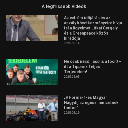
A legfrissebb videók
Az extrém időjárás és az
aszály következményeire hívja
fel a figyelmet Litkai Gergely
és a Greenpeace közös
híradója
2025.08.14.
Ne csak nézd, lásd is a focit! –
itt a Tippmix Teljes
Terjedelem!
2025.08.05.
„A Forma-1-es Magyar
Nagydíj az egész nemzetnek
fontos”
2025.06.19.