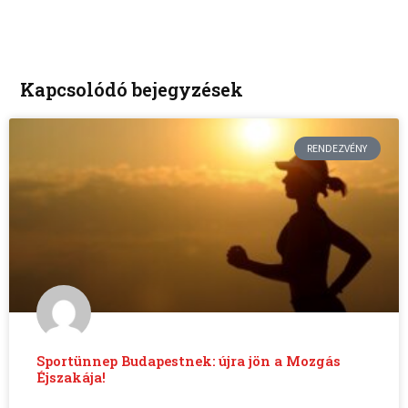
Kapcsolódó bejegyzések
RENDEZVÉNY
Sportünnep Budapestnek: újra jön a Mozgás
Éjszakája!