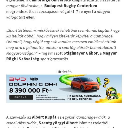
egyeteme, a
Cambridge University
csapata ezúttal visszatért a
magyar
fővárosba
, a
Budapest Rugby Centerben
megrendezett összecsapáson végül 41-7-re nyert a
magyar
válogatott
ellen.
„
Sporttörténelmi mérkőzésnek lehettünk szemtanúi, kaptunk egy
kis ízelítőt abból, hogy milyen játékerőt képvisel a Cambridge.
Örömteli, hogy végül egy színvonalas meccsen emlékezhettünk
meg arra a pillanatra, amikor a sportág először bemutatkozott
Magyarországon
.” – fogalmazott
Stiglmayer Gábor
, a
Magyar
Rögbi Szövetség
sportigazgatója
.
Hirdetés
A
szervezők
az
Albert Kupát
az egykori
Cambridge-i diák, a
Nobel-díjas tudós
,
Szentgyörgyi Albert
iránti tiszteletből