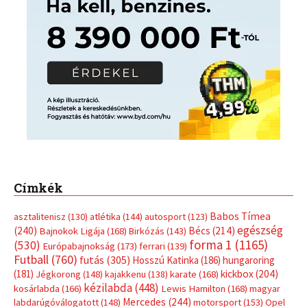
Címkék
Babos Tímea
asztalitenisz
(130)
atlétika
(144)
autosport
(123)
egészség
(240)
Bécs
(214)
Bajnokok Ligája
(168)
Birkózás
(143)
forma 1
(1165)
(530)
Európabajnokság
(173)
ferrari
(139)
Futball
(760)
futás
(305)
Hosszú Katinka
(186)
hungaroring
(181)
kickbox
(204)
Jégkorong
(148)
kajakkenu
(138)
karate
(168)
kézilabda
(448)
kosárlabda
(166)
Lewis Hamilton
(168)
magyar
Mercedes
(244)
labdarúgóválogatott
(148)
motorsport
(153)
Opel
rio
Dakar Team
(132)
Rali Világbajnokság
(122)
Rendezvény
(142)
sport
(438)
2016
(373)
szabadidősport
Sportime Magazin
(128)
(316)
tenisz
(416)
Szalay Balázs
(126)
táplálkozás
(155)
utazás
Video
(247)
vitorlázás
(126)
világbajnokság
(162)
Világkupa
(129)
életmód
(416)
(222)
vívás
(174)
vízilabda
(197)
Érdi Mária
(130)
úszás
(361)
Hirdetés