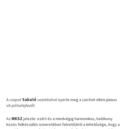
A
csapat
Sabaté
vezetésével
nyerte meg a
szerbek
elleni júniusi
vb-pótselejtezőt
.
Az
MKSZ
jelezte: ezért és a mindvégig harmonikus, hatékony
közös felkészülés ismeretében felvetődött a lehetősége, hogy a