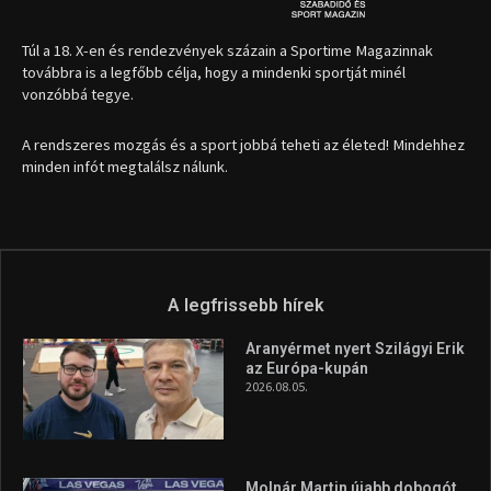
A legfrissebb hírek
Aranyérmet nyert Szilágyi Erik
az Európa-kupán
2026.08.05.
Molnár Martin újabb dobogót
szerzett, már második a brit
Forma–3 tabelláján a
silverstone-i hétvége után
2026.08.04.
Megvan a magyar négyes a
Hungarian Darts Trophyra
2026.07.31.