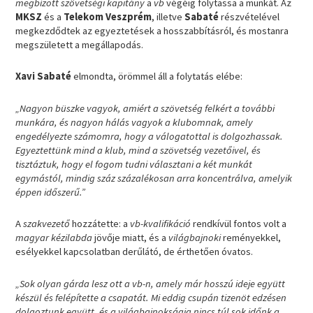
megbízott szövetségi kapitány
a
vb
végéig folytassa a munkát. Az
MKSZ
és a
Telekom Veszprém
, illetve
Sabaté
részvételével
megkezdődtek az egyeztetések a hosszabbításról, és mostanra
megszületett a megállapodás.
Xavi Sabaté
elmondta, örömmel áll a folytatás elébe:
„Nagyon büszke vagyok, amiért a szövetség felkért a további
munkára, és nagyon hálás vagyok a klubomnak, amely
engedélyezte számomra, hogy a válogatottal is dolgozhassak.
Egyeztettünk mind a klub, mind a szövetség vezetőivel, és
tisztáztuk, hogy el fogom tudni választani a két munkát
egymástól, mindig száz százalékosan arra koncentrálva, amelyik
éppen időszerű.”
A
szakvezető
hozzátette: a
vb-kvalifikáció
rendkívül fontos volt a
magyar kézilabda
jövője miatt, és a
világbajnoki
reményekkel,
esélyekkel kapcsolatban derűlátó, de érthetően óvatos.
„Sok olyan gárda lesz ott a vb-n, amely már hosszú ideje együtt
készül és felépítette a csapatát. Mi eddig csupán tizenöt edzésen
dolgoztunk együtt, és a világbajnokságig nincs túl sok időnk a