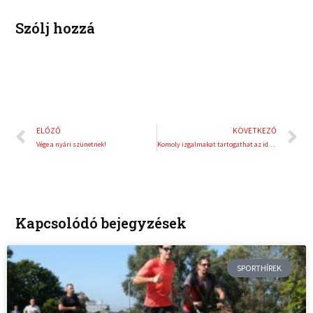
t
Szólj hozzá
Előző
K
ELŐZŐ
KÖVETKEZŐ
Vége a nyári szünetnek!
Komoly izgalmakat tartogathat az idei US Open
Kapcsolódó bejegyzések
SPORTHÍREK