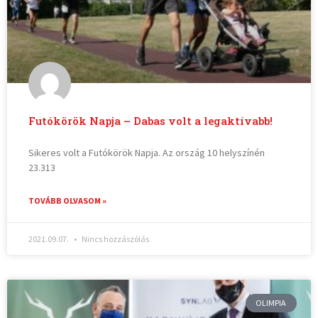
Futókörök Napja – Dabas volt a legaktívabb!
Sikeres volt a Futókörök Napja. Az ország 10 helyszínén
23.313
TOVÁBB OLVASOM »
2021.09.07.
Nincs hozzászólás
OLIMPIA