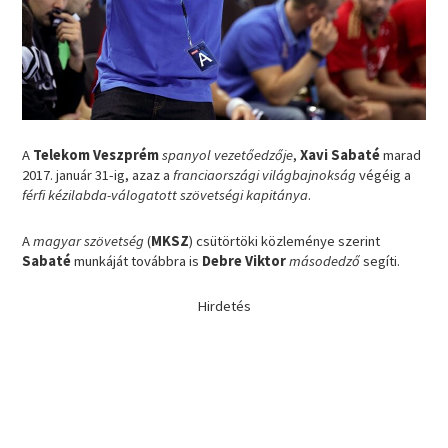
A
Telekom Veszprém
spanyol vezetőedzője
,
Xavi Sabaté
marad
2017. január 31-ig, azaz a
franciaországi világbajnokság
végéig a
férfi kézilabda-válogatott szövetségi kapitánya
.
A
magyar szövetség
(
MKSZ
) csütörtöki közleménye szerint
Sabaté
munkáját továbbra is
Debre Viktor
másodedző
segíti.
Hirdetés