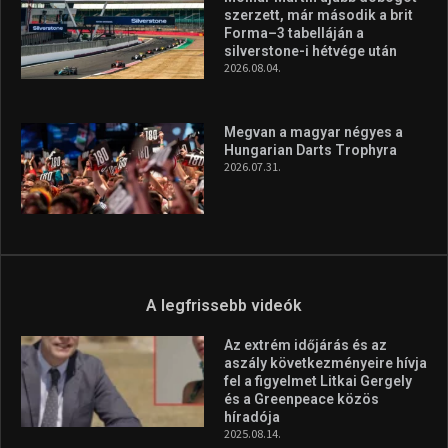
A legfrissebb videók
Az extrém időjárás és az
aszály következményeire hívja
fel a figyelmet Litkai Gergely
és a Greenpeace közös
híradója
2025.08.14.
Ne csak nézd, lásd is a focit! –
itt a Tippmix Teljes
Terjedelem!
2025.08.05.
„A Forma-1-es Magyar
Nagydíj az egész nemzetnek
fontos”
2025.06.19.