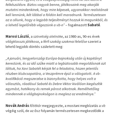
felkészülésre. Biztos vagyok benne, játékosaink meg akarják
mutatni mindenkinek, hogy mire képesek, ugyanakkor realistának
kell lennünk, két lábbal a földön kell maradnunk. Természetesen
az a célunk, hogy a legjobb teljesítményt hozzuk ki magunkból, és
a lehető legelőrébb végezzünk a vb-n”
– fogalmazott
Sabaté
.
Marosi László
, a
szövetség alelnöke
, az 1980-as, 90-es évek
világklasszis játékosa
, a
férfi szakág szakmai felelőse
szerint a
lehető legjobb döntés született meg:
„A januári, lengyelországi Európa-bajnokság után új kapitányt
kerestünk, és az idő szűke miatt a legbiztosabb megoldásnak azt
láttuk, ha Xavi Sabatét kérjük fel a feladatra, hiszen jelentős
részben klubcsapatára, a Veszprémre épül a válogatott. A vb-
kvalifikáció megszerzése is bizonyította, hogy helyes volt a
választás, ráadásul Sabaté és Debre Viktor kiválóan kiegészítik
egymást, hatékony és remek párost alkotnak. Remélhetőleg
mindennek a világbajnokságon is meglesz az eredménye.”
Novák András
főtitkár
megjegyezte, a mostani megbízatás a
vb
végéig szól, de az ősz folyamán természetesen megkezdődik a