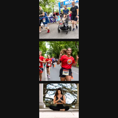
Futás
Kerékpár
Extrém Sportok
Fitnesz