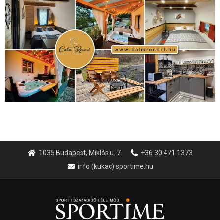
1035 Budapest, Miklós u. 7.
+36 30 471 1373
info (kukac) sportime.hu
Túl a 18. X-en és rendezvények százain a Sportime Magazinnak
továbbra is a legfőbb célja, hogy a mindenki sportját minél
vonzóbbá tegye.
A rendszeres mozgás és a sport jobbá teheti az életed! Mindehhez
minden infót megtalálsz nálunk.