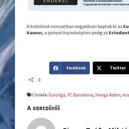
A
katalánok
sorozatban negyedszer kaptak ki: az
Eu
Kaunas
, a
spanyol bajnokságban
pedig az
Estudian
S
S
Facebook
Twitter
h
h
a
a
0
r
r
e
e
Címkék:
Euroliga
,
FC Barcelona
,
Hanga Ádám
,
ko
o
o
n
n
A szerzőről
f
t
a
w
c
i
e
t