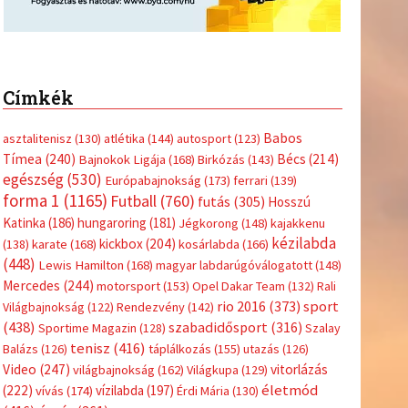
Címkék
Babos
asztalitenisz
(130)
atlétika
(144)
autosport
(123)
Tímea
(240)
Bécs
(214)
Bajnokok Ligája
(168)
Birkózás
(143)
egészség
(530)
Európabajnokság
(173)
ferrari
(139)
forma 1
(1165)
Futball
(760)
futás
(305)
Hosszú
Katinka
(186)
hungaroring
(181)
Jégkorong
(148)
kajakkenu
kézilabda
kickbox
(204)
(138)
karate
(168)
kosárlabda
(166)
(448)
Lewis Hamilton
(168)
magyar labdarúgóválogatott
(148)
Mercedes
(244)
motorsport
(153)
Opel Dakar Team
(132)
Rali
sport
rio 2016
(373)
Világbajnokság
(122)
Rendezvény
(142)
(438)
szabadidősport
(316)
Sportime Magazin
(128)
Szalay
tenisz
(416)
Balázs
(126)
táplálkozás
(155)
utazás
(126)
Video
(247)
vitorlázás
világbajnokság
(162)
Világkupa
(129)
életmód
(222)
vívás
(174)
vízilabda
(197)
Érdi Mária
(130)