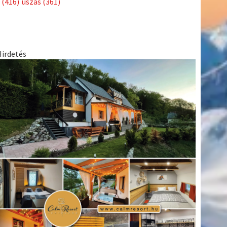
(416)
úszás
(361)
Hirdetés