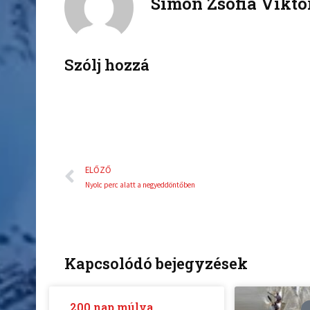
Simon Zsófia Viktó
b
t
o
e
o
r
k
Szólj hozzá
Előző
ELŐZŐ
Nyolc perc alatt a negyeddöntőben
Kapcsolódó bejegyzések
200 nap múlva