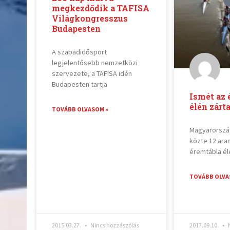
megkezdődik a TAFISA
Világkongresszus
Budapesten
A szabadidősport
legjelentősebb nemzetközi
szervezete, a TAFISA idén
Budapesten tartja
Ismét az 
élén zárt
TOVÁBB OLVASOM »
Magyarorszá
közte 12 ara
éremtábla él
TOVÁBB OLVA
2015.03.27.
Nincs hozzászólás
2017.09.10.
N