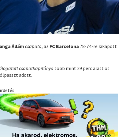
anga Ádám
csapata
, az
FC Barcelona
78-74-re kikapott
logatott csapatkapitánya
több mint 29 perc alatt öt
ólpasszt adott.
irdetés