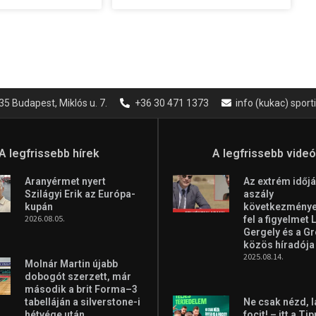
35 Budapest, Miklós u. 7.
+36 30 471 1373
info (kukac) spor
A legfrissebb hírek
A legfrissebb vide
Aranyérmet nyert
Az extrém időjá
Szilágyi Erik az Európa-
aszály
kupán
következményei
2026.08.05.
fel a figyelmet 
Gergely és a G
közös híradója
2025.08.14.
Molnár Martin újabb
dobogót szerzett, már
második a brit Forma–3
tabelláján a silverstone-i
Ne csak nézd, l
hétvége után
focit! – itt a Ti