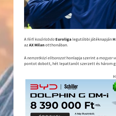
A
férfi kosárlabda
Euroliga
legutóbbi játéknapján
H
az
AX Milan
otthonában.
A
nemzetközi elitsorozat
honlapja szerint a
magyar vá
pontot dobott, hét lepattanót szerzett és három g
H