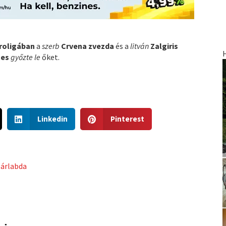
roligában
a
szerb
Crvena zvezda
és a
litván
Zalgiris
tes
győzte le
őket.
S
S
Linkedin
Pinterest
h
h
a
a
r
r
e
e
sárlabda
o
o
n
n
l
p
i
i
n
n
k
t