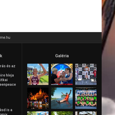
time.hu
ók
Galéria
rás és az
re hívja
Litkai
reenpeace
ásd is a
ppmix