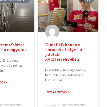
éremtáblázat
Kimi Räikkönen a
ak a magyarok
harmadik helyen a
pilóták
kvízversenyében
g 23 éremmel,
nnyal végzett az
Legutóbb 2007 világbajnoka,
én
Kimi Räikkönen vett részt a
Forma-1 házi
SOM »
TOVÁBB OLVASOM »
incs hozzászólás
2016.06.22.
Nincs hozzászólás