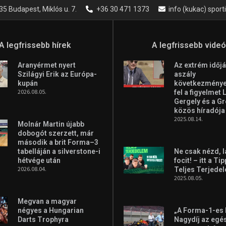
35 Budapest, Miklós u. 7.
+36 30 471 1373
info (kukac) spor
A legfrissebb hírek
A legfrissebb vide
Aranyérmet nyert
Az extrém időjá
Szilágyi Erik az Európa-
aszály
kupán
következményei
2026.08.05.
fel a figyelmet 
Gergely és a G
közös híradója
2025.08.14.
Molnár Martin újabb
dobogót szerzett, már
második a brit Forma–3
tabelláján a silverstone-i
Ne csak nézd, l
hétvége után
focit! – itt a Ti
2026.08.04.
Teljes Terjede
2025.08.05.
Megvan a magyar
négyes a Hungarian
„A Forma-1-es
Darts Trophyra
Nagydíj az egé