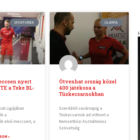
SPORTHÍREK
OLIMPIA
eccsen nyert
Ötvenhat ország közel
 TE a Teke BL-
400 játékosa a
Tüskecsarnokban
kok Ligájában
Szerdától vasárnapig a
k a
Tüskecsarnok ad otthont a
k első meccseit, a
Nemzetközi Asztalitenisz
Szövetség
SOM »