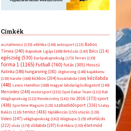
Címkék
Babos
asztalitenisz
(130)
atlétika
(144)
autosport
(123)
Tímea
(240)
Bécs
(214)
Bajnokok Ligája
(168)
Birkózás
(143)
egészség
(530)
Európabajnokság
(173)
ferrari
(139)
forma 1
(1165)
Futball
(760)
futás
(305)
Hosszú
Katinka
(186)
hungaroring
(181)
Jégkorong
(148)
kajakkenu
kézilabda
kickbox
(204)
(138)
karate
(168)
kosárlabda
(166)
(448)
Lewis Hamilton
(168)
magyar labdarúgóválogatott
(148)
tkező
Mercedes
(244)
motorsport
(153)
Opel Dakar Team
(132)
Rali
sport
rio 2016
(373)
Világbajnokság
(122)
Rendezvény
(142)
(438)
szabadidősport
(316)
Sportime Magazin
(128)
Szalay
tenisz
(416)
Balázs
(126)
táplálkozás
(155)
utazás
(126)
Video
(247)
vitorlázás
világbajnokság
(162)
Világkupa
(129)
életmód
(222)
vívás
(174)
vízilabda
(197)
Érdi Mária
(130)