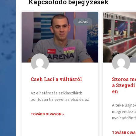
Kapcsolódó bejegyzések
ÚSZÁS
Cseh Laci a váltásról
Szoros m
a Szegedi
en
Az elhatározás sziklaszilárd:
pontosan tíz évvel az első és az
A teke Bajno
megrendezté
TOVÁBB OLVASOM »
nyolcaddöntő
TOVÁBB OLVA