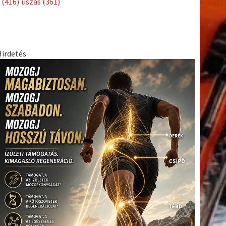
(416)
úszás
(361)
Hirdetés