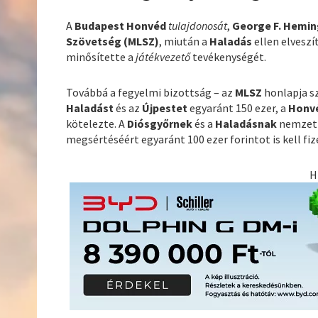
A
Budapest Honvéd
tulajdonosát
,
George F. Hemi
Szövetség (MLSZ)
, miután a
Haladás
ellen elveszí
minősítette a
játékvezető
tevékenységét.
Továbbá a fegyelmi bizottság – az
MLSZ
honlapja s
Haladást
és az
Újpestet
egyaránt 150 ezer, a
Honv
kötelezte. A
Diósgyőrnek
és a
Haladásnak
nemzetk
megsértéséért egyaránt 100 ezer forintot is kell fiz
H