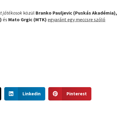
tt játékosok
közül
Branko Pauljevic (Puskás Akadémia),
)
és
Mato Grgic (MTK)
egyaránt egy meccsre szóló
S
S
Linkedin
Pinterest
h
h
a
a
r
r
e
e
o
o
n
n