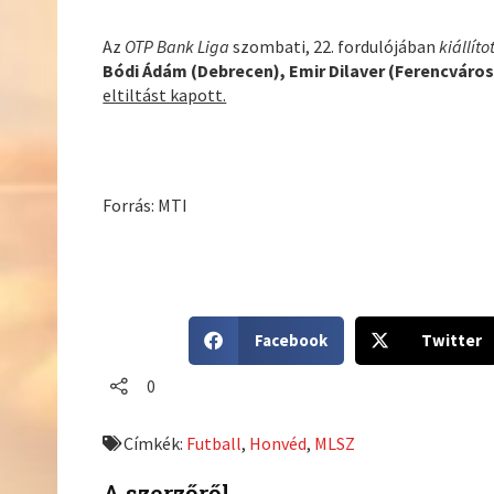
Az
OTP Bank Liga
szombati, 22. fordulójában
kiállíto
Bódi Ádám (Debrecen), Emir Dilaver (Ferencváros
eltiltást kapott.
Forrás: MTI
S
S
Facebook
Twitter
h
h
a
a
0
r
r
e
e
Címkék:
Futball
,
Honvéd
,
MLSZ
o
o
n
n
A szerzőről