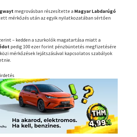
ngwayt
megrovásban részesítette a
Magyar Labdarúgó
tett mérkőzés után az egyik nyilatkozatában sértően
zerint – kedden a szurkolók magatartása miatt a
édot
pedig 100 ezer forint pénzbüntetés megfizetésére
özi mérkőzések lejátszásával kapcsolatos szabályok
etnie.
irdetés