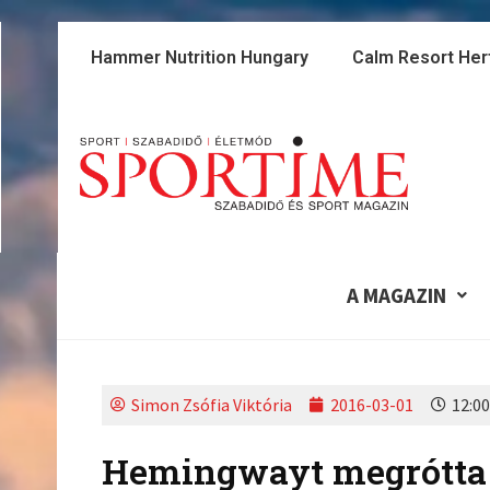
Skip
to
Hammer Nutrition Hungary
Calm Resort Her
content
A MAGAZIN
Simon Zsófia Viktória
2016-03-01
12:00
Hemingwayt megrótta