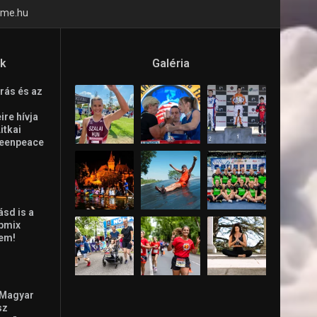
time.hu
ók
Galéria
rás és az
re hívja
Litkai
reenpeace
ásd is a
ppmix
lem!
 Magyar
sz