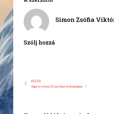
f
t
a
w
c
i
Simon Zsófia Viktó
e
t
b
t
o
e
o
r
k
Szólj hozzá
Előző
ELŐZŐ
Hogy mi a közös DiCaprióban és Rosbergben…?