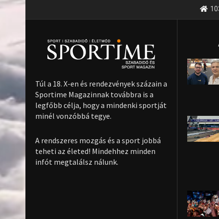
10
Túl a 18. X-en és rendezvények százain a
Sportime Magazinnak továbbra is a
legfőbb célja, hogy a mindenki sportját
minél vonzóbbá tegye.
A rendszeres mozgás és a sport jobbá
teheti az életed! Mindehhez minden
infót megtalálsz nálunk.