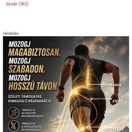
Babos Tímea
asztalitenisz
(130)
atlétika
(144)
autosport
(123)
egészség
(240)
Bécs
(214)
Bajnokok Ligája
(168)
Birkózás
(143)
forma 1
(1165)
(530)
Európabajnokság
(173)
ferrari
(139)
Futball
(760)
futás
(305)
Hosszú Katinka
(186)
hungaroring
(181)
kickbox
(204)
Jégkorong
(148)
kajakkenu
(138)
karate
(168)
kézilabda
(448)
kosárlabda
(166)
Lewis Hamilton
(168)
magyar
Mercedes
(244)
labdarúgóválogatott
(148)
motorsport
(153)
Opel
rio
Dakar Team
(132)
Rali Világbajnokság
(122)
Rendezvény
(142)
sport
(438)
2016
(373)
szabadidősport
Sportime Magazin
(128)
(316)
tenisz
(416)
Szalay Balázs
(126)
táplálkozás
(155)
utazás
Video
(247)
vitorlázás
(126)
világbajnokság
(162)
Világkupa
(129)
életmód
(416)
(222)
vívás
(174)
vízilabda
(197)
Érdi Mária
(130)
úszás
(361)
Hirdetés