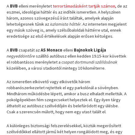
A
BVB
elleni merényletet
terrortámadásként tartják számon
, de az
eszmei, ideológiai háttér és az indíték ismeretlen. A helyszínen
három, azonos szövegezésű írást találtak, amelyek alapján
lehetségesnek tűnik az
iszlamista háttér
. Az interneten megjelent
egy másik szöveg is, amely szélsőbaloldali háttérre utal, ennek
eredetisége az első értékelések alapján erősen kétséges.
A
BVB
csapatát az
AS Monaco
elleni
Bajnokok Ligája
negyeddöntőre
szállító autóbusz ellen kedden 19.15-kor követtek
el robbantásos merényletet a
csapat dortmundi szállásának
közelében, a városi stadiontól mintegy 10 kilométerre.
Az ismeretlen elkövető vagy elkövetők három
robbanószerkezetet rejtettek el egy parkolónál a sövényben.
Mindhárom működésbe lépett, amikor a busz elhaladt mellettük. A
pokolgépekben fém szegecseket helyeztek el. Egy ilyen tárgy
áthatolt az autóbusz szélvédőjén és belefúródott egy ülésbe.
Csak a szerencsén múlott, hogy nem egy utast talált el.
A különleges biztonsági felszerelésekkel, köztük megerősített
szélvédőkkel ellátott jármű két helyen rongálódott meg, és egy