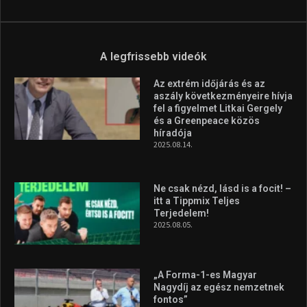
Aranyérmet nyert Szilágyi Erik
az Európa-kupán
2026.08.05.
Molnár Martin újabb dobogót
szerzett, már második a brit
Forma–3 tabelláján a
silverstone-i hétvége után
2026.08.04.
A legfrissebb videók
Az extrém időjárás és az
aszály következményeire hívja
fel a figyelmet Litkai Gergely
és a Greenpeace közös