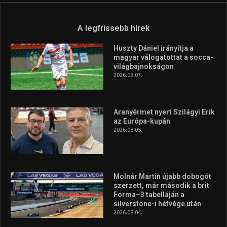
Túl a 18. X-en és rendezvények százain a Sportime Magazinnak
továbbra is a legfőbb célja, hogy a mindenki sportját minél
vonzóbbá tegye.
A rendszeres mozgás és a sport jobbá teheti az életed! Mindehhez
minden infót megtalálsz nálunk.
A legfrissebb hírek
Huszty Dániel irányítja a
magyar válogatottat a socca-
világbajnokságon
2026.08.07.