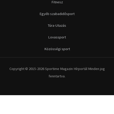
Futás
Kerékpár
Extrém Sportok
Fitnesz
Egyéb szabadidősport
Túra-Utazás
Lovassport