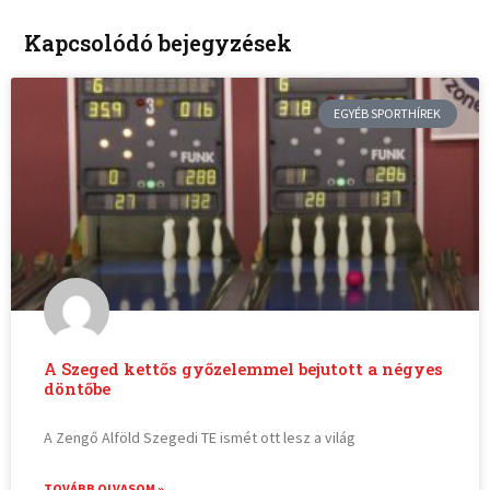
Kapcsolódó bejegyzések
EGYÉB SPORTHÍREK
A Szeged kettős győzelemmel bejutott a négyes
döntőbe
A Zengő Alföld Szegedi TE ismét ott lesz a világ
TOVÁBB OLVASOM »