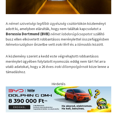
A
német szövetségi legfőbb ügyészség
csütörtökön közleményt
adott ki, amelyben elárulták, hogy nem találtak kapcsolatot a
Borussia Dortmund (BVB)
német labdarúgócsapatot
szállító
busz ellen elkövetett robbantásos merénylettel összefüggésben
Németországban
őrizetbe vett
iraki férfi
és a
támadás
között.
A közlemény szerint a kedd este végrehajtott robbantásos
merénylet ügyében folytatott nyomozás eddig nem tárt fel arra
utaló adatokat, hogy a 26 éves
iraki állampolgárnak
köze lenne a
támadáshoz.
Hirdetés