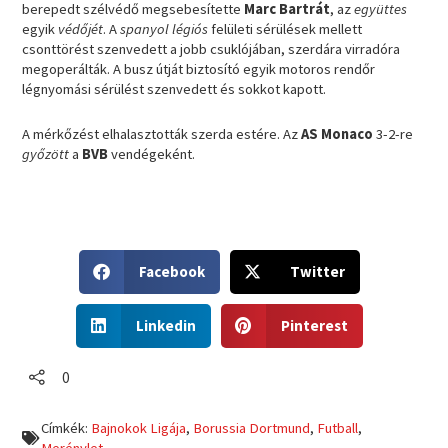
berepedt szélvédő megsebesítette
Marc Bartrát
, az
együttes
egyik
védőjét
. A
spanyol légiós
felületi sérülések mellett
csonttörést szenvedett a jobb csuklójában, szerdára virradóra
megoperálták. A busz útját biztosító egyik motoros rendőr
légnyomási sérülést szenvedett és sokkot kapott.
A mérkőzést elhalasztották szerda estére. Az
AS Monaco
3-2-re
győzött
a
BVB
vendégeként.
S
S
Facebook
Twitter
h
h
a
a
S
S
r
r
Linkedin
Pinterest
h
h
e
e
a
a
o
o
r
r
0
n
n
e
e
f
t
o
o
a
w
Címkék:
Bajnokok Ligája
,
Borussia Dortmund
,
Futball
,
n
n
c
i
Merénylet