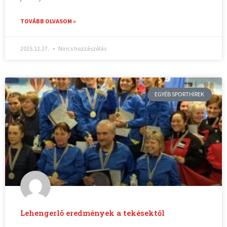
TOVÁBB OLVASOM »
2015.12.27.
Nincs hozzászólás
EGYÉB SPORTHÍREK
Lehengerlő eredmények a tekésektől