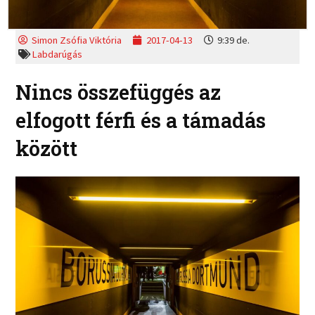
Simon Zsófia Viktória
2017-04-13
9:39 de.
Labdarúgás
Nincs összefüggés az
elfogott férfi és a támadás
között