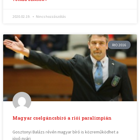
2020.02.19.
Nincs hozzászólás
RIO 2016
Magyar cselgáncsbíró a riói paralimpián
Gosztonyi Balázs révén magyar bíró is közreműködhet a
jövő nyári