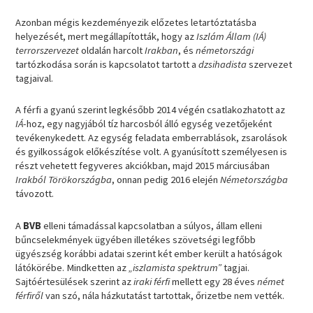
Azonban mégis kezdeményezik előzetes letartóztatásba
helyezését, mert megállapították, hogy az
Iszlám Állam (IÁ)
terrorszervezet
oldalán harcolt
Irakban
, és
németországi
tartózkodása során is kapcsolatot tartott a
dzsihadista
szervezet
tagjaival.
A férfi a gyanú szerint legkésőbb 2014 végén csatlakozhatott az
IÁ
-hoz, egy nagyjából tíz harcosból álló egység vezetőjeként
tevékenykedett. Az egység feladata emberrablások, zsarolások
és gyilkosságok előkészítése volt. A gyanúsított személyesen is
részt vehetett fegyveres akciókban, majd 2015 márciusában
Irakból Törökországba
, onnan pedig 2016 elején
Németországba
távozott.
A
BVB
elleni támadással kapcsolatban a súlyos, állam elleni
bűncselekmények ügyében illetékes szövetségi legfőbb
ügyészség korábbi adatai szerint két ember került a hatóságok
látókörébe. Mindketten az
„iszlamista spektrum”
tagjai.
Sajtóértesülések szerint az
iraki férfi
mellett egy 28 éves
német
férfiről
van szó, nála házkutatást tartottak, őrizetbe nem vették.