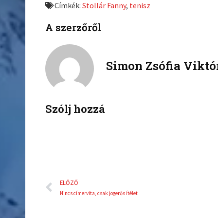
Címkék:
Stollár Fanny
,
tenisz
o
o
n
n
A szerzőről
f
t
a
w
c
i
Simon Zsófia Viktó
e
t
b
t
o
e
o
r
k
Szólj hozzá
Előző
ELŐZŐ
Nincs címervita, csak jogerős ítélet