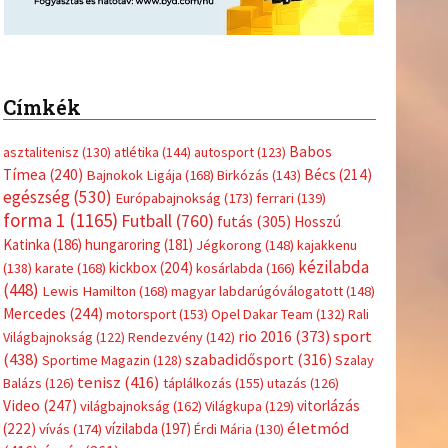
Címkék
Babos
asztalitenisz
(130)
atlétika
(144)
autosport
(123)
Tímea
(240)
Bécs
(214)
Bajnokok Ligája
(168)
Birkózás
(143)
egészség
(530)
Európabajnokság
(173)
ferrari
(139)
forma 1
(1165)
Futball
(760)
futás
(305)
Hosszú
Katinka
(186)
hungaroring
(181)
Jégkorong
(148)
kajakkenu
kézilabda
kickbox
(204)
(138)
karate
(168)
kosárlabda
(166)
(448)
Lewis Hamilton
(168)
magyar labdarúgóválogatott
(148)
Mercedes
(244)
motorsport
(153)
Opel Dakar Team
(132)
Rali
sport
rio 2016
(373)
Világbajnokság
(122)
Rendezvény
(142)
(438)
szabadidősport
(316)
Sportime Magazin
(128)
Szalay
tenisz
(416)
Balázs
(126)
táplálkozás
(155)
utazás
(126)
Video
(247)
vitorlázás
világbajnokság
(162)
Világkupa
(129)
életmód
(222)
vívás
(174)
vízilabda
(197)
Érdi Mária
(130)