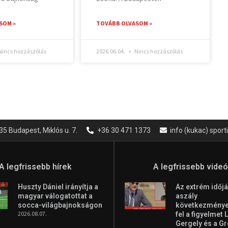
SOM »
TOVÁBB OLVASOM »
incs hozzászólás
2026.06.04.
Nincs hozzászólás
35 Budapest, Miklós u. 7.
+36 30 471 1373
info (kukac) spor
A legfrissebb hírek
A legfrissebb vide
Huszty Dániel irányítja a
Az extrém időjá
magyar válogatottat a
aszály
socca-világbajnokságon
következményei
2026.08.07.
fel a figyelmet 
Gergely és a G