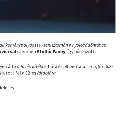
ji keménypályás
ITF
–
tenisztornán
a
nyolcaddöntőben
oviccsal
szemben
Stollár Fanny
, így búcsúzott.
lyen álló
szlovén játékos
1 óra és 59 perc alatt 7:5, 5:7, 6:2-
l
jutott fel a 32-es
főtáblára
.
irdetés