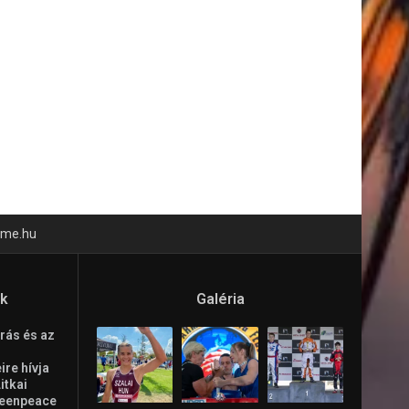
time.hu
ók
Galéria
rás és az
re hívja
Litkai
reenpeace