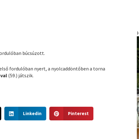
fordulóban búcsúzott.
z első fordulóban nyert, a nyolcaddöntőben a torna
val
(59.) játszik.
S
S
Linkedin
Pinterest
h
h
a
a
r
r
e
e