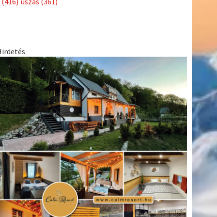
(416)
úszás
(361)
Hirdetés