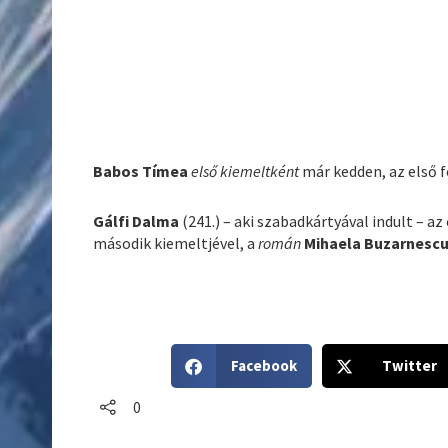
Babos Tímea
első kiemeltként
már kedden, az első 
Gálfi Dalma
(241.) – aki szabadkártyával indult – a
második kiemeltjével, a
román
Mihaela Buzarnescu
S
S
Facebook
Twitter
h
h
a
a
0
r
r
e
e