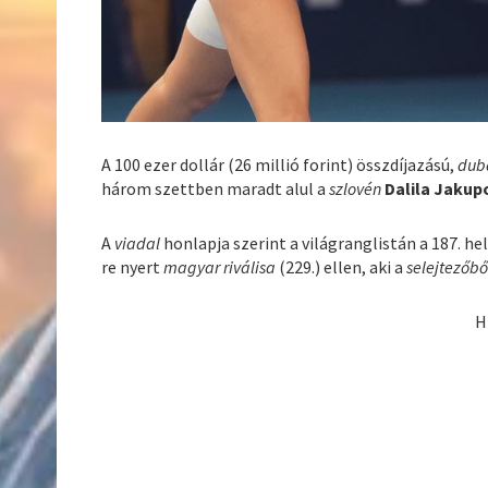
A 100 ezer dollár (26 millió forint) összdíjazású,
duba
három szettben maradt alul a
szlovén
Dalila Jakup
A
viadal
honlapja szerint a világranglistán a 187. he
re nyert
magyar riválisa
(229.) ellen, aki a
selejtezőbő
H