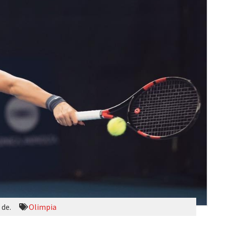
 de.
Olimpia