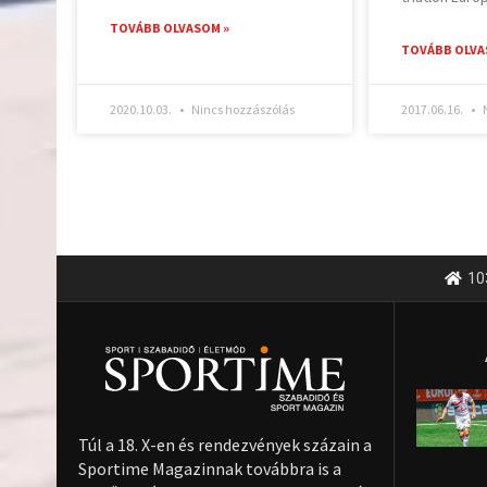
TOVÁBB OLVASOM »
TOVÁBB OLVA
2020.10.03.
Nincs hozzászólás
2017.06.16.
N
10
Túl a 18. X-en és rendezvények százain a
Sportime Magazinnak továbbra is a