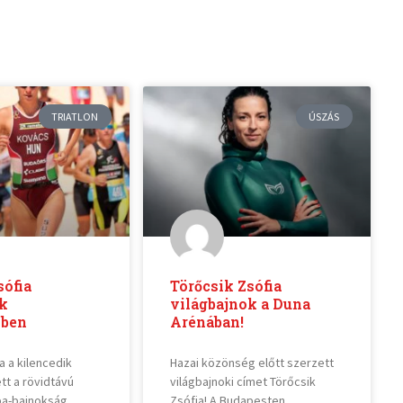
TRIATLON
ÚSZÁS
ófia
Törőcsik Zsófia
ik
világbajnok a Duna
lben
Arénában!
a a kilencedik
Hazai közönség előtt szerzett
tt a rövidtávú
világbajnoki címet Törőcsik
ópa-bajnokság
Zsófia! A Budapesten