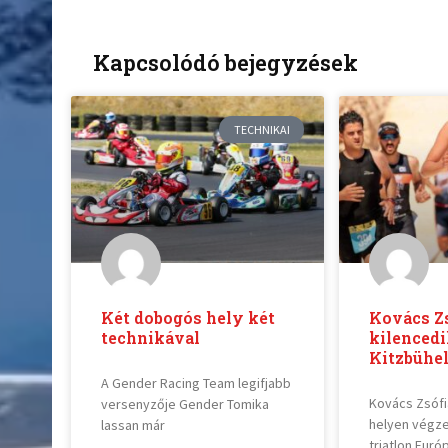
Kapcsolódó bejegyzések
TECHNIKAI
Két dobogós hely két
Kovács Zs
technikával
kilenced
Kitzbühe
A Gender Racing Team legifjabb
Kovács Zsófi
versenyzője Gender Tomika
helyen végze
lassan már
triatlon Eur