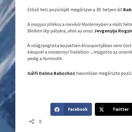
Előző heti pozícióját megőrizve a 30. helyen áll
Bab
A
magyar játékos
a
mexikói Monterreyben
a múlt hét
Bielben
lép pályára, ahol az
orosz
Jevgenyija Rogyi
A világranglista közvetlen élcsoportjában nem tört
kikapott
a
monterreyi fináléban
-, mögötte az
amerik
pedig a
harmadik
.
Gálfi Dalma Baboshoz
hasonlóan megőrizte pozíció
S
S
Facebook
Twitter
h
h
a
a
0
r
r
e
e