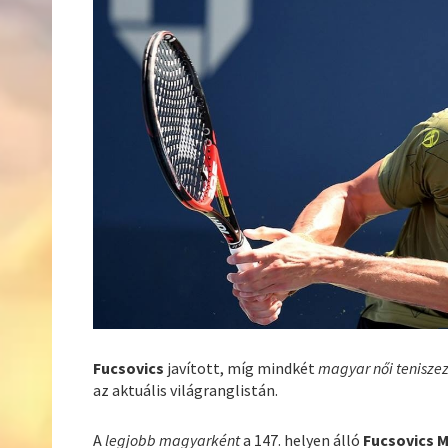
Fucsovics
javított, míg mindkét
magyar női tenisze
az aktuális világranglistán.
A
legjobb magyarként
a 147. helyen álló
Fucsovics 