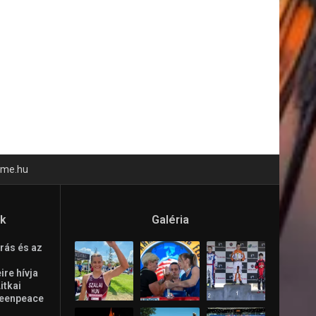
time.hu
ók
Galéria
rás és az
re hívja
Litkai
reenpeace