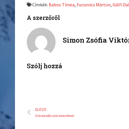
Címkék:
Babos Tímea
,
Fucsovics Márton
,
Gálfi D
o
o
n
n
A szerzőről
f
t
a
w
c
i
Simon Zsófia Viktó
e
t
b
t
o
e
o
r
k
Szólj hozzá
Előző
ELŐZŐ
Erős kezdés után bronzérem!