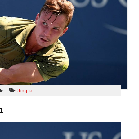
de.
Olimpia
n