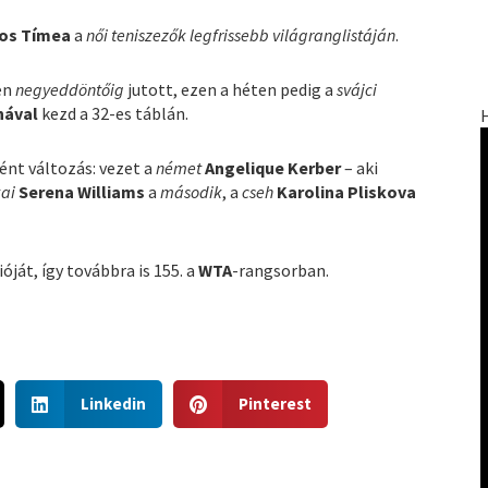
os Tímea
a
női teniszezők legfrissebb világranglistáján
.
en
negyeddöntőig
jutott, ezen a héten pedig a
svájci
nával
kezd a 32-es táblán.
ént változás: vezet a
német
Angelique Kerber
– aki
ai
Serena Williams
a
második
, a
cseh
Karolina Pliskova
ját, így továbbra is 155. a
WTA
-rangsorban.
S
S
Linkedin
Pinterest
h
h
a
a
r
r
e
e