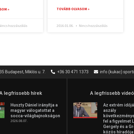
TOVÁBB OLVASOM »
SOM »
incs hozzászólás
2016.01.06.
Nincs hozzászólás
35 Budapest, Miklós u. 7.
+36 30 471 1373
info (kukac) spor
A legfrissebb hírek
A legfrissebb vide
Huszty Dániel irányítja a
Az extrém időjá
magyar válogatottat a
aszály
socca-világbajnokságon
következményei
2026.08.07.
fel a figyelmet 
Gergely és a G
közös híradója