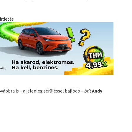
irdetés
ábbra is – a jelenleg sérüléssel bajlódó –
brit
Andy