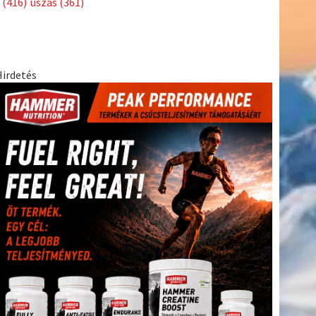
(416)
úszás
(361)
Hirdetés