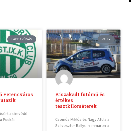
LABDARÚGÁS
RALLY
ő Ferencváros
Kiszakadt futómű és
 utazik
értékes
tesztkilométerek
tásért a címvédő
Csomós Miklós és Nagy Attila a
 a Puskás
Szilveszter Rallye-n immáron a