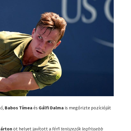
ző
,
Babos Tímea
és
Gálfi Dalma
is megőrizte pozícióját
Márton
öt helyet javított a
férfi teniszezők legfrissebb