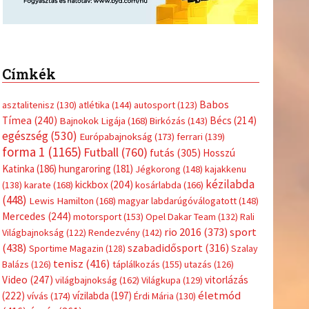
Címkék
Babos
asztalitenisz
(130)
atlétika
(144)
autosport
(123)
Tímea
(240)
Bécs
(214)
Bajnokok Ligája
(168)
Birkózás
(143)
egészség
(530)
Európabajnokság
(173)
ferrari
(139)
forma 1
(1165)
Futball
(760)
futás
(305)
Hosszú
Katinka
(186)
hungaroring
(181)
Jégkorong
(148)
kajakkenu
kézilabda
kickbox
(204)
(138)
karate
(168)
kosárlabda
(166)
(448)
Lewis Hamilton
(168)
magyar labdarúgóválogatott
(148)
Mercedes
(244)
motorsport
(153)
Opel Dakar Team
(132)
Rali
sport
rio 2016
(373)
Világbajnokság
(122)
Rendezvény
(142)
(438)
szabadidősport
(316)
Sportime Magazin
(128)
Szalay
tenisz
(416)
Balázs
(126)
táplálkozás
(155)
utazás
(126)
Video
(247)
vitorlázás
világbajnokság
(162)
Világkupa
(129)
életmód
(222)
vívás
(174)
vízilabda
(197)
Érdi Mária
(130)