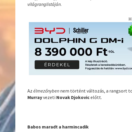
világranglistáján
.
H
Az
élmezőnyben
nem történt változás, a rangsort tov
Murray
vezeti
Novak Djokovic
előtt.
Babos maradt a harmincadik