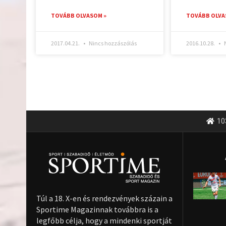
TOVÁBB OLVASOM »
TOVÁBB OLVA
2017.04.21.
Nincs hozzászólás
2016.10.28.
N
10
Túl a 18. X-en és rendezvények százain a
Sportime Magazinnak továbbra is a
legfőbb célja, hogy a mindenki sportját