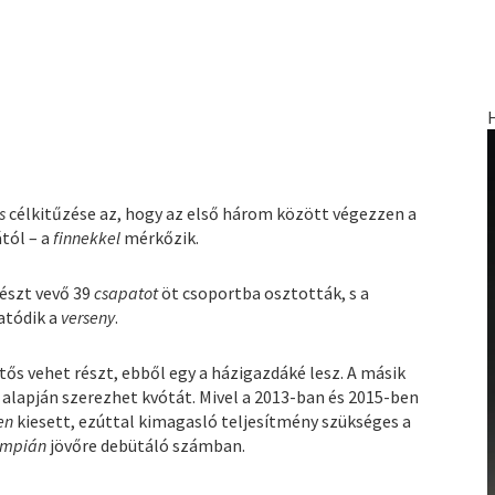
s
célkitűzése az, hogy az első három között végezzen a
ától – a
finnekkel
mérkőzik.
részt vevő 39
csapatot
öt csoportba osztották, s a
atódik a
verseny
.
tős vehet részt, ebből egy a házigazdáké lesz. A másik
alapján szerezhet kvótát. Mivel a 2013-ban és 2015-ben
en
kiesett, ezúttal kimagasló teljesítmény szükséges a
impián
jövőre debütáló számban.