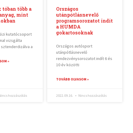
 tóban több a
Országos
nyag, mint
utánpótlásnevelő
nokban
programsorozatot indít
a HUMDA
gokartosoknak
özi kutatócsoport
mal vizsgálta
Országos autósport
s sztenderdizálva a
utánpótlásnevelő
rendezvénysorozatot indít 6 és
SOM »
10 év közötti
TOVÁBB OLVASOM »
incs hozzászólás
2022.09.16.
Nincs hozzászólás