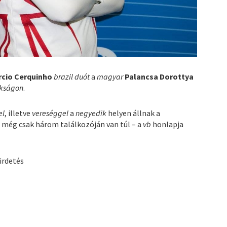
rcio Cerquinho
brazil duót
a
magyar
Palancsa Dorottya
okságon
.
el
, illetve
vereséggel
a
negyedik
helyen állnak a
 még csak három találkozóján van túl – a
vb
honlapja
irdetés