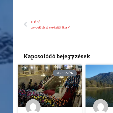
Előző
ELŐZŐ
„A vb-előkészületekkel jól állunk”
Kapcsolódó bejegyzések
RENDEZVÉNY