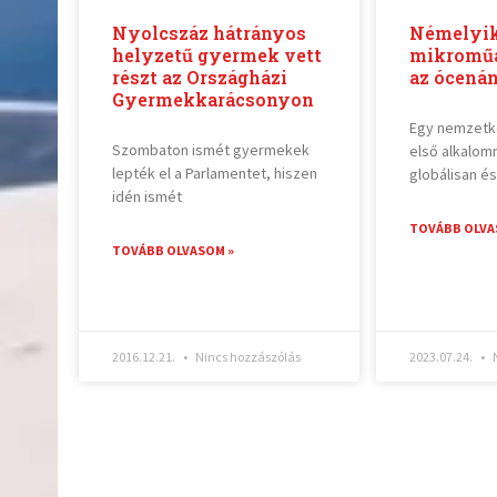
Nyolcszáz hátrányos
Némelyik
helyzetű gyermek vett
mikroműa
részt az Országházi
az ócená
Gyermekkarácsonyon
Egy nemzetk
Szombaton ismét gyermekek
első alkalom
lepték el a Parlamentet, hiszen
globálisan é
idén ismét
TOVÁBB OLVA
TOVÁBB OLVASOM »
2016.12.21.
Nincs hozzászólás
2023.07.24.
N