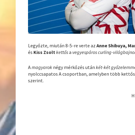
Legyőzte, miután 8-5-re verte az
Anne Shibuya, Ma
és
Kiss Zsolt
kettős
a
vegyespáros curling-világbajn
A
magyarok
négy mérkőzés után
két-két győzelemm
nyolccsapatos A csoportban, amelyben több kettős
szerint.
H