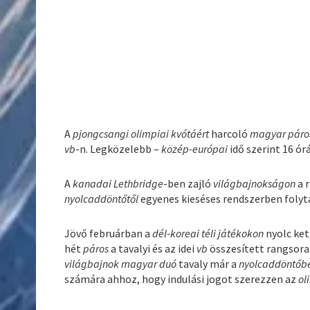
A
pjongcsangi olimpiai kvótáért
harcoló
magyar páro
vb
-n. Legközelebb –
közép-európai
idő szerint 16 ór
A
kanadai Lethbridge
-ben zajló
világbajnokságon
a 
nyolcaddöntőtől
egyenes kieséses rendszerben folyt
Jövő februárban a
dél-koreai téli játékokon
nyolc ket
hét
páros
a tavalyi és az idei
vb
összesített rangsora 
világbajnok magyar duó
tavaly már a
nyolcaddöntőb
számára ahhoz, hogy indulási jogot szerezzen az
ol