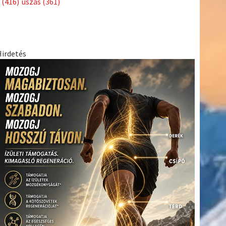
(416)
úszás
(361)
Hirdetés