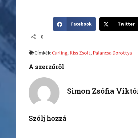
S
S
Facebook
Twitter
h
h
a
a
0
r
r
e
e
Címkék:
Curling
,
Kiss Zsolt
,
Palancsa Dorottya
o
o
n
n
A szerzőről
f
t
a
w
c
i
Simon Zsófia Viktó
e
t
b
t
o
e
o
r
k
Szólj hozzá