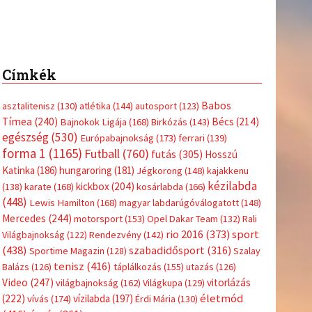
Címkék
Babos
asztalitenisz
(130)
atlétika
(144)
autosport
(123)
Tímea
(240)
Bécs
(214)
Bajnokok Ligája
(168)
Birkózás
(143)
egészség
(530)
Európabajnokság
(173)
ferrari
(139)
forma 1
(1165)
Futball
(760)
futás
(305)
Hosszú
Katinka
(186)
hungaroring
(181)
Jégkorong
(148)
kajakkenu
kézilabda
kickbox
(204)
(138)
karate
(168)
kosárlabda
(166)
(448)
Lewis Hamilton
(168)
magyar labdarúgóválogatott
(148)
Mercedes
(244)
motorsport
(153)
Opel Dakar Team
(132)
Rali
sport
rio 2016
(373)
Világbajnokság
(122)
Rendezvény
(142)
(438)
szabadidősport
(316)
Sportime Magazin
(128)
Szalay
tenisz
(416)
Balázs
(126)
táplálkozás
(155)
utazás
(126)
Video
(247)
vitorlázás
világbajnokság
(162)
Világkupa
(129)
életmód
(222)
vívás
(174)
vízilabda
(197)
Érdi Mária
(130)