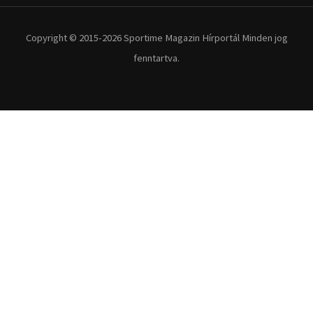
Extrém Sportok
Fitnesz
Egyéb szabadidősport
Túra-Utazás
Lovassport
Közösségi sport
Copyright © 2015-2026 Sportime Magazin Hírportál Minden jog
fenntartva.