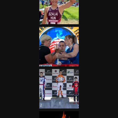
„A Forma-1-es Magyar
Nagydíj az egész nemzetnek
fontos”
2025.06.19.
Galéria