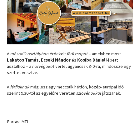
A
második osztályban
érdekelt
férfi csapat
– amelyben most
Lakatos Tamás, Ecseki Nándor
és
Kosiba Dániel
lépett
asztalhoz – a
norvégokat
verte, ugyancsak 3-0-ra, mindössze egy
szettet vesztve.
A
férfiaknak
még lesz egy meccsük hétfőn, közép-európai idő
szerint 9.30-tól az egyelőre veretlen
szlovénokkal
játszanak.
Forrás: MTI