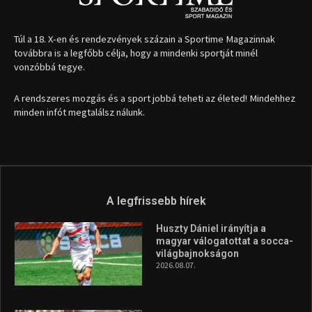
1035 Budapest, Miklós u. 7.
+36 30 471 1373
info (kukac) sportime.hu
Túl a 18. X-en és rendezvények százain a Sportime Magazinnak
továbbra is a legfőbb célja, hogy a mindenki sportját minél
vonzóbbá tegye.
A rendszeres mozgás és a sport jobbá teheti az életed! Mindehhez
minden infót megtalálsz nálunk.