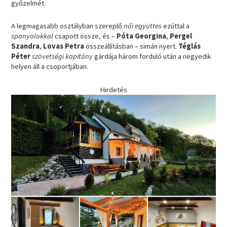
győzelmét.
A legmagasabb osztályban szereplő
női együttes
ezúttal a
spanyolokkal
csapott össze, és –
Póta Georgina
,
Pergel
Szandra
,
Lovas Petra
összeállításban – simán nyert.
Téglás
Péter
szövetségi kapitány
gárdája három forduló után a negyedik
helyen áll a csoportjában.
Hirdetés