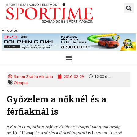
Skip
to
content
Hirdetés
Main
Menu
Simon Zsófia Viktória
2016-02-29
12:00 de.
Olimpia
Győzelem a nőknél és a
férfiaknál is
A
Kuala Lumpurban
zajló
asztalitenisz csapat-világbajnokság
hétfői játéknapján a
női
és a
férfi
válogatott
is bezsebelte első