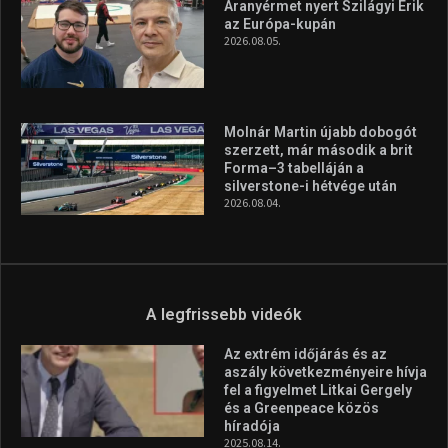
A legfrissebb hírek
Huszty Dániel irányítja a
magyar válogatottat a socca-
világbajnokságon
2026.08.07.
Aranyérmet nyert Szilágyi Erik
az Európa-kupán
2026.08.05.
Molnár Martin újabb dobogót
szerzett, már második a brit
Forma–3 tabelláján a