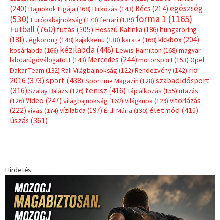
Címkék
Babos Tímea
asztalitenisz
(130)
atlétika
(144)
autosport
(123)
egészség
(240)
Bécs
(214)
Bajnokok Ligája
(168)
Birkózás
(143)
forma 1
(1165)
(530)
Európabajnokság
(173)
ferrari
(139)
Futball
(760)
futás
(305)
Hosszú Katinka
(186)
hungaroring
(181)
kickbox
(204)
Jégkorong
(148)
kajakkenu
(138)
karate
(168)
kézilabda
(448)
kosárlabda
(166)
Lewis Hamilton
(168)
magyar
Mercedes
(244)
labdarúgóválogatott
(148)
motorsport
(153)
Opel
rio
Dakar Team
(132)
Rali Világbajnokság
(122)
Rendezvény
(142)
sport
(438)
2016
(373)
szabadidősport
Sportime Magazin
(128)