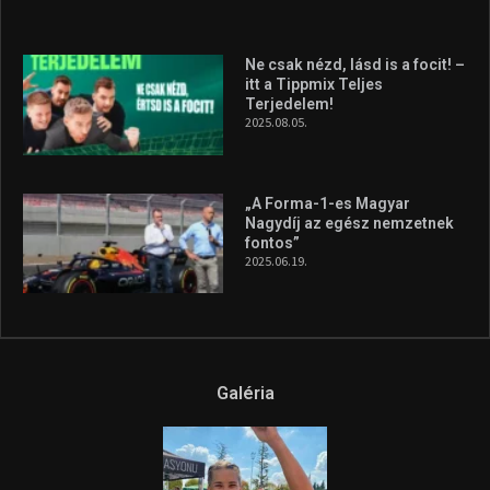
silverstone-i hétvége után
2026.08.04.
A legfrissebb videók
Az extrém időjárás és az
aszály következményeire hívja
fel a figyelmet Litkai Gergely
és a Greenpeace közös
híradója
2025.08.14.
Ne csak nézd, lásd is a focit! –
itt a Tippmix Teljes
Terjedelem!
2025.08.05.