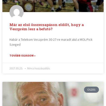
Már az első összecsapáson eldőlt, hogy a
Veszprém lesz a befutó?
Habár a Telekom Veszprém 30-27-re maradt alul a MOL-Pick
Szeged
TOVÁBB OLVASOM »
2017.05.25.
Nincs hozzászólás
ÚSZÁS