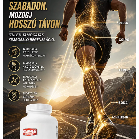
(316)
tenisz
(416)
Szalay Balázs
(126)
táplálkozás
(155)
utazás
Video
(247)
vitorlázás
(126)
világbajnokság
(162)
Világkupa
(129)
életmód
(416)
(222)
vívás
(174)
vízilabda
(197)
Érdi Mária
(130)
úszás
(361)
Hirdetés