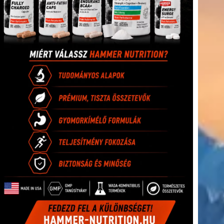
(416)
úszás
(361)
Hirdetés