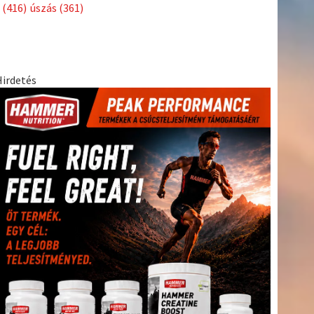
Címkék
Babos
asztalitenisz
(130)
atlétika
(144)
autosport
(123)
Tímea
(240)
Bécs
(214)
Bajnokok Ligája
(168)
Birkózás
(143)
egészség
(530)
Európabajnokság
(173)
ferrari
(139)
forma 1
(1165)
Futball
(760)
futás
(305)
Hosszú
Katinka
(186)
hungaroring
(181)
Jégkorong
(148)
kajakkenu
kézilabda
kickbox
(204)
(138)
karate
(168)
kosárlabda
(166)
(448)
Lewis Hamilton
(168)
magyar labdarúgóválogatott
(148)
Mercedes
(244)
motorsport
(153)
Opel Dakar Team
(132)
Rali
sport
rio 2016
(373)
Világbajnokság
(122)
Rendezvény
(142)
(438)
szabadidősport
(316)
Sportime Magazin
(128)
Szalay
tenisz
(416)
Balázs
(126)
táplálkozás
(155)
utazás
(126)
Video
(247)
vitorlázás
világbajnokság
(162)
Világkupa
(129)
életmód
(222)
vívás
(174)
vízilabda
(197)
Érdi Mária
(130)