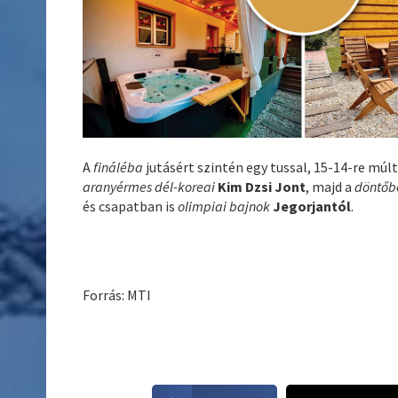
A
fináléba
jutásért szintén egy tussal, 15-14-re múlta
aranyérmes dél-koreai
Kim Dzsi Jont
, majd a
döntőb
és csapatban is
olimpiai bajnok
Jegorjantól
.
Forrás: MTI
S
S