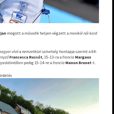
rjan
mögött a
második
helyen végzett a
mexikói női kard
magyar vívó
a
nemzetközi szövetség
honlapja szerint a 64-
enyző
Francesca Russót
, 15-13-ra a
francia
Margaux
gyeddöntőben
pedig 15-14-re a
francia
Manon Brunet
-t.
irdetés