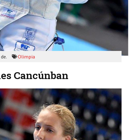
 de.
Olimpia
mes Cancúnban