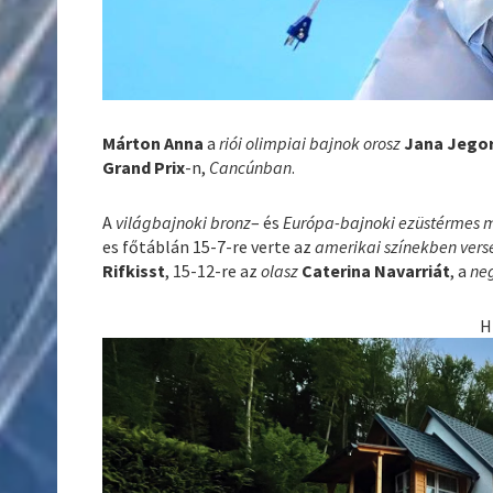
Márton Anna
a
riói olimpiai bajnok orosz
Jana Jego
Grand Prix
-n,
Cancúnban
.
A
világbajnoki bronz
– és
Európa-bajnoki ezüstérmes 
es főtáblán 15-7-re verte az
amerikai
színekben vers
Rifkisst
, 15-12-re az
olasz
Caterina Navarriát
, a
ne
H