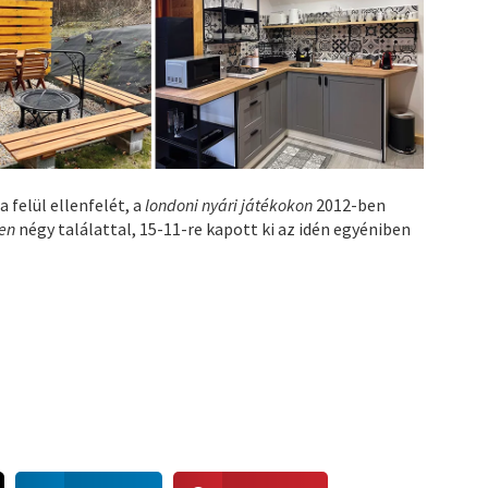
 felül ellenfelét, a
londoni nyári játékokon
2012-ben
en
négy találattal, 15-11-re kapott ki az idén egyéniben
S
S