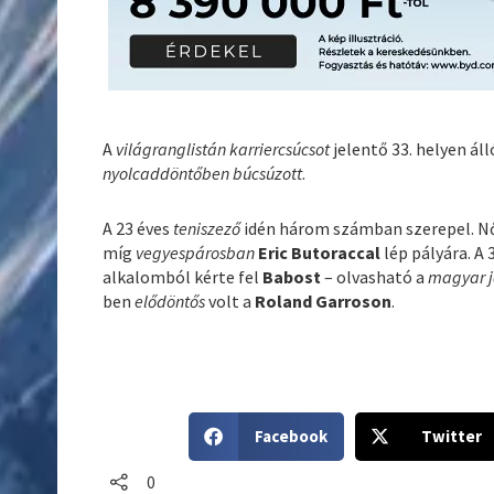
A
világranglistán
karriercsúcsot
jelentő 33. helyen ál
nyolcaddöntőben búcsúzott
.
A 23 éves
teniszező
idén három számban szerepel. N
míg
vegyespárosban
Eric Butoraccal
lép pályára. A 
alkalomból kérte fel
Babost
– olvasható a
magyar j
ben
elődöntős
volt a
Roland Garroson
.
S
S
Facebook
Twitter
h
h
a
a
0