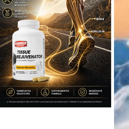
(416)
úszás
(361)
Hirdetés