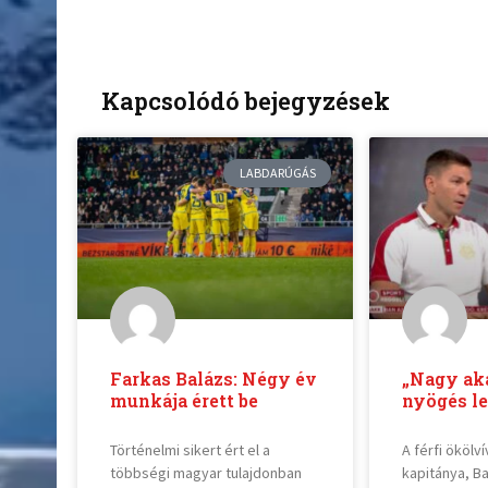
Kapcsolódó bejegyzések
LABDARÚGÁS
Farkas Balázs: Négy év
„Nagy ak
munkája érett be
nyögés le
Történelmi sikert ért el a
A férfi ökölv
többségi magyar tulajdonban
kapitánya, B