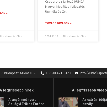
Csoporthoz tartozó HUMDA
Magyar Mobilitás-fejlesztési
Ügynökség Zrt.
SOM »
TOVÁBB OLVASOM »
incs hozzászólás
2024.11.18.
Nincs hozzászólás
35 Budapest, Miklós u. 7.
+36 30 471 1373
info (kukac) spor
A legfrissebb hírek
A legfrissebb vide
Aranyérmet nyert
Az extrém időjá
Szilágyi Erik az Európa-
aszály