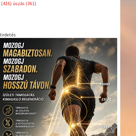
Címkék
Babos
asztalitenisz
(130)
atlétika
(144)
autosport
(123)
Tímea
(240)
Bécs
(214)
Bajnokok Ligája
(168)
Birkózás
(143)
egészség
(530)
Európabajnokság
(173)
ferrari
(139)
forma 1
(1165)
Futball
(760)
futás
(305)
Hosszú
Katinka
(186)
hungaroring
(181)
Jégkorong
(148)
kajakkenu
kézilabda
kickbox
(204)
(138)
karate
(168)
kosárlabda
(166)
(448)
Lewis Hamilton
(168)
magyar labdarúgóválogatott
(148)
Mercedes
(244)
motorsport
(153)
Opel Dakar Team
(132)
Rali
sport
rio 2016
(373)
Világbajnokság
(122)
Rendezvény
(142)
(438)
szabadidősport
(316)
Sportime Magazin
(128)
Szalay
tenisz
(416)
Balázs
(126)
táplálkozás
(155)
utazás
(126)
Video
(247)
vitorlázás
világbajnokság
(162)
Világkupa
(129)
életmód
(222)
vívás
(174)
vízilabda
(197)
Érdi Mária
(130)