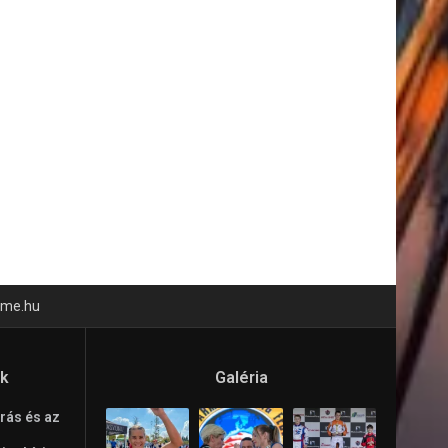
time.hu
ók
Galéria
rás és az