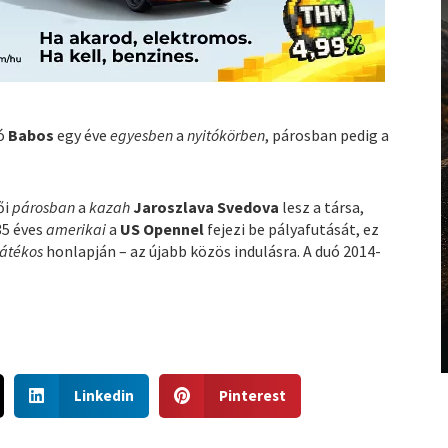
ló
Babos
egy éve
egyesben
a
nyitókörben
, párosban pedig a
ői
párosban
a
kazah
Jaroszlava Svedova
lesz a társa,
35 éves
amerikai
a
US Opennel
fejezi be pályafutását, ez
átékos
honlapján – az újabb közös indulásra. A duó 2014-
S
S
Linkedin
Pinterest
h
h
a
a