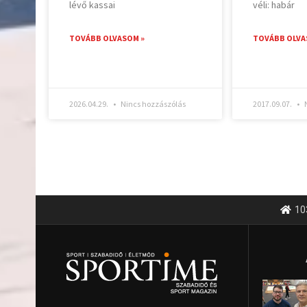
lévő kassai
véli: habár
TOVÁBB OLVASOM »
TOVÁBB OLVA
2026.04.29.
Nincs hozzászólás
2017.09.07.
N
10