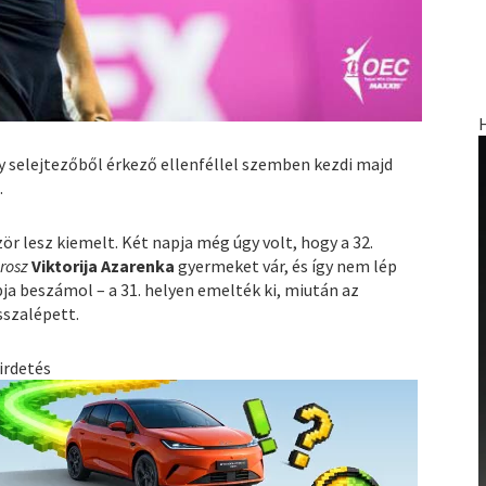
 selejtezőből érkező ellenféllel szemben kezdi majd
n
.
ör lesz kiemelt. Két napja még úgy volt, hogy a 32.
rosz
Viktorija Azarenka
gyermeket vár, és így nem lép
apja beszámol – a 31. helyen emelték ki, miután az
sszalépett.
irdetés