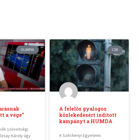
OLIMPIA
CSR
arásnak
A felelős gyalogos
tt a vége”
közlekedésért indított
kampányt a HUMDA
ívók szövetségi
A Széchenyi Egyetemi
alzsay Károly úgy