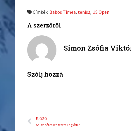
r
r
e
e
Címkék:
Babos Tímea
,
tenisz
,
US Open
o
o
n
n
A szerzőről
f
t
a
w
c
i
Simon Zsófia Viktó
e
t
b
t
o
e
o
r
k
Szólj hozzá
Előző
ELŐZŐ
Sainz pénteken teszteli a glóriát