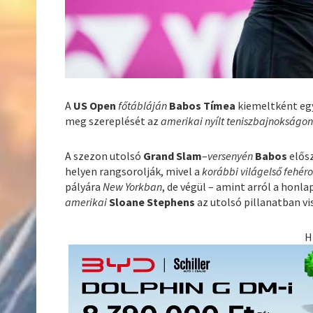
A
US Open
főtábláján
Babos Tímea
kiemeltként egy
meg szereplését az
amerikai nyílt teniszbajnokságo
A szezon utolsó
Grand Slam
–
versenyén
Babos
elősz
helyen rangsorolják, mivel a
korábbi világelső fehéro
pályára
New Yorkban
, de végül – amint arról a honl
amerikai
Sloane Stephens
az utolsó pillanatban vi
H