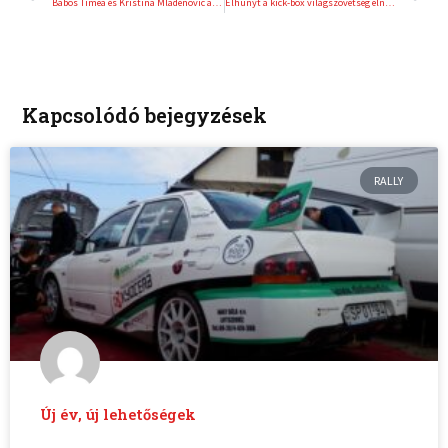
Babos Tímea és Kristina Mladenovic a csúcson!
Elhunyt a kick-box világszövetség elnöke
Kapcsolódó bejegyzések
RALLY
Új év, új lehetőségek