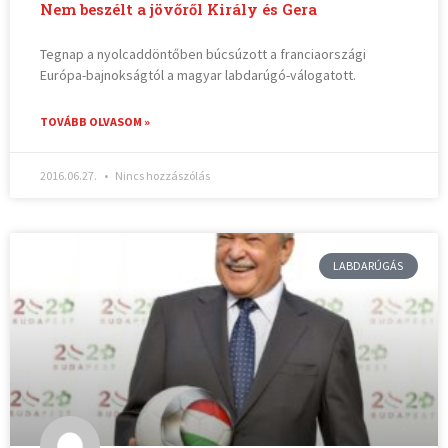
Nem beszélt a jövőről Király és Gera
Tegnap a nyolcaddöntőben búcsúzott a franciaországi
Európa-bajnokságtól a magyar labdarúgó-válogatott.
TOVÁBB OLVASOM »
2016.06.27.
Nincs hozzászólás
LABDARÚGÁS