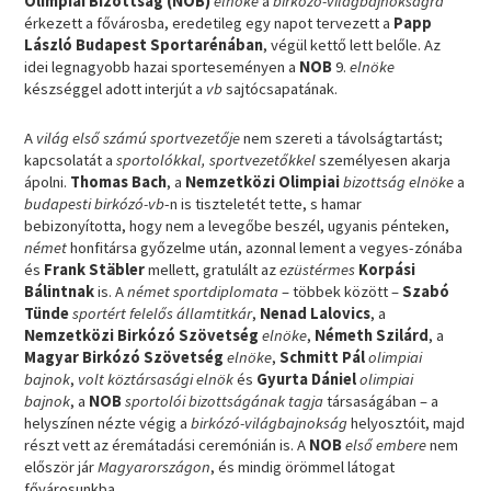
Olimpiai Bizottság (NOB)
elnöke
a
birkózó-világbajnokságra
érkezett a fővárosba, eredetileg egy napot tervezett a
Papp
László Budapest Sportarénában
, végül kettő lett belőle. Az
idei legnagyobb hazai sporteseményen a
NOB
9.
elnöke
készséggel adott interjút a
vb
sajtócsapatának.
A
világ első számú sportvezetője
nem szereti a távolságtartást;
kapcsolatát a
sportolókkal, sportvezetőkkel
személyesen akarja
ápolni.
Thomas Bach
, a
Nemzetközi Olimpiai
bizottság elnöke
a
budapesti birkózó-vb
-n is tiszteletét tette, s hamar
bebizonyította, hogy nem a levegőbe beszél, ugyanis pénteken,
német
honfitársa győzelme után, azonnal lement a vegyes-zónába
és
Frank Stäbler
mellett, gratulált az
ezüstérmes
Korpási
Bálintnak
is. A
német sportdiplomata
– többek között –
Szabó
Tünde
sportért felelős államtitkár
,
Nenad Lalovics
, a
Nemzetközi Birkózó Szövetség
elnöke
,
Németh Szilárd
, a
Magyar Birkózó Szövetség
elnöke
,
Schmitt Pál
olimpiai
bajnok
,
volt köztársasági elnök
és
Gyurta Dániel
olimpiai
bajnok
, a
NOB
sportolói bizottságának tagja
társaságában – a
helyszínen nézte végig a
birkózó-világbajnokság
helyosztóit, majd
részt vett az éremátadási ceremónián is. A
NOB
első embere
nem
először jár
Magyarországon
, és mindig örömmel látogat
fővárosunkba.