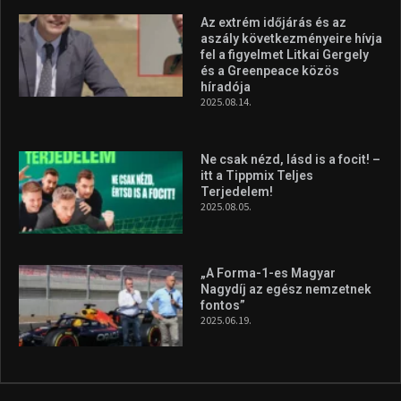
Az extrém időjárás és az
aszály következményeire hívja
fel a figyelmet Litkai Gergely
és a Greenpeace közös
híradója
2025.08.14.
Ne csak nézd, lásd is a focit! –
itt a Tippmix Teljes
Terjedelem!
2025.08.05.
„A Forma-1-es Magyar
Nagydíj az egész nemzetnek
fontos”
2025.06.19.