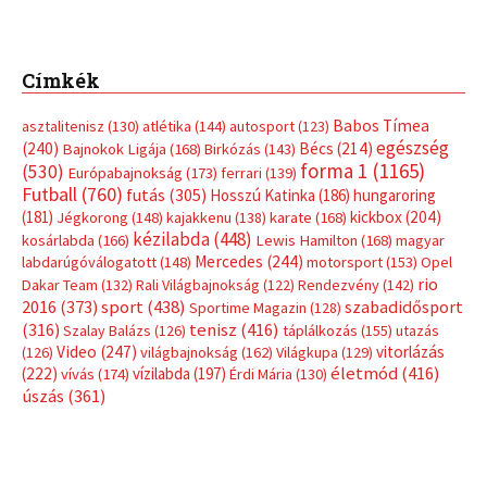
Címkék
Babos Tímea
asztalitenisz
(130)
atlétika
(144)
autosport
(123)
egészség
(240)
Bécs
(214)
Bajnokok Ligája
(168)
Birkózás
(143)
forma 1
(1165)
(530)
Európabajnokság
(173)
ferrari
(139)
Futball
(760)
futás
(305)
Hosszú Katinka
(186)
hungaroring
(181)
kickbox
(204)
Jégkorong
(148)
kajakkenu
(138)
karate
(168)
kézilabda
(448)
kosárlabda
(166)
Lewis Hamilton
(168)
magyar
Mercedes
(244)
labdarúgóválogatott
(148)
motorsport
(153)
Opel
rio
Dakar Team
(132)
Rali Világbajnokság
(122)
Rendezvény
(142)
sport
(438)
2016
(373)
szabadidősport
Sportime Magazin
(128)
(316)
tenisz
(416)
Szalay Balázs
(126)
táplálkozás
(155)
utazás
Video
(247)
vitorlázás
(126)
világbajnokság
(162)
Világkupa
(129)
életmód
(416)
(222)
vívás
(174)
vízilabda
(197)
Érdi Mária
(130)
úszás
(361)