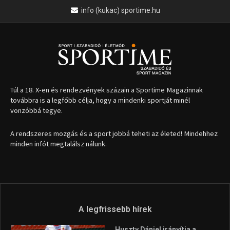
info (kukac) sportime.hu
Túl a 18. X-en és rendezvények százain a Sportime Magazinnak
továbbra is a legfőbb célja, hogy a mindenki sportját minél
vonzóbbá tegye.
A rendszeres mozgás és a sport jobbá teheti az életed! Mindehhez
minden infót megtalálsz nálunk.
A legfrissebb hírek
Huszty Dániel irányítja a