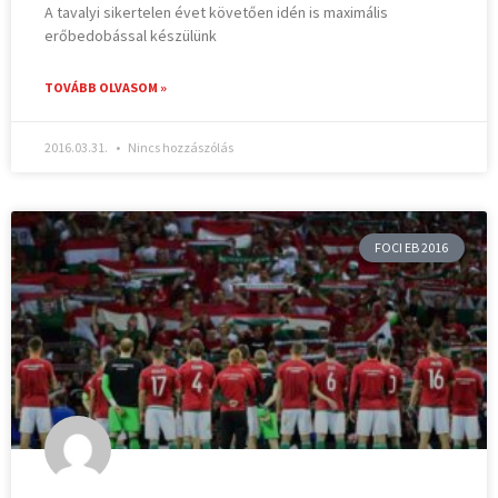
A tavalyi sikertelen évet követően idén is maximális
erőbedobással készülünk
TOVÁBB OLVASOM »
2016.03.31.
Nincs hozzászólás
FOCI EB 2016