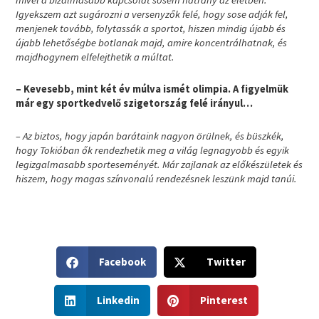
Igyekszem azt sugározni a versenyzők felé, hogy sose adják fel,
menjenek tovább, folytassák a sportot, hiszen mindig újabb és
újabb lehetőségbe botlanak majd, amire koncentrálhatnak, és
majdhogynem elfelejthetik a múltat.
– Kevesebb, mint két év múlva ismét olimpia. A figyelmük
már egy sportkedvelő szigetország felé irányul…
– Az biztos, hogy japán barátaink nagyon örülnek, és büszkék,
hogy Tokióban ők rendezhetik meg a világ legnagyobb és egyik
legizgalmasabb sporteseményét. Már zajlanak az előkészületek és
hiszem, hogy magas színvonalú rendezésnek leszünk majd tanúi.
S
S
Facebook
Twitter
h
h
a
a
S
S
r
r
Linkedin
Pinterest
h
h
e
e