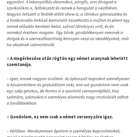
egyaránt. A lebonyolítás dinamikus, pörgős, ami átragad a
szurkolókra is, felfokozott és remek a hangulat a nézőtéren.
Nagyon tetszett a finálék előtti show is; a ritmikus gimnasztika és
a tradicionális birkózó bemutató összehozta a múltat és jelent egy
remek előadás keretein belül, szóval látványos volt, és én
remekül éreztem magam. Úgy tűnik, gördülékenyen mennek a
dolgok és a szervezőbizottság könnyen veszi az akadályokat, már
ha akadnak számottevők.
– A megérkezése után rögtön egy német aranynak lehetett
szemtanúja.
– Igen, ennek nagyon örültem. Az újdonsült bajnokot személyesen
is köszöntöttem és gratuláltam neki, ami azt gondolom nem csak
egy szép gesztus, de fontos is a sportoló szempontjából, hisz
számára, számukra a személyes elismerés nagy motivációt adhat
a továbbiakban.
– Gondolom, ez nem csak a német versenyzőre igaz.
– Valóban. Rendszeresen ápolom a személyes kapcsolatokat,
mivel a bizalmasabb kapcsolat sosem hátrány az életben.