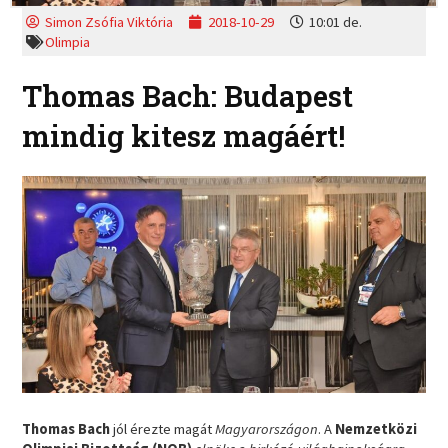
Simon Zsófia Viktória
2018-10-29
10:01 de.
Olimpia
Thomas Bach: Budapest
mindig kitesz magáért!
Thomas Bach
jól érezte magát
Magyarországon
. A
Nemzetközi