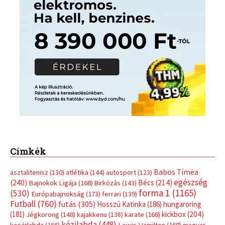
Címkék
Babos Tímea
asztalitenisz
(130)
atlétika
(144)
autosport
(123)
egészség
(240)
Bécs
(214)
Bajnokok Ligája
(168)
Birkózás
(143)
forma 1
(1165)
(530)
Európabajnokság
(173)
ferrari
(139)
Futball
(760)
futás
(305)
Hosszú Katinka
(186)
hungaroring
(181)
kickbox
(204)
Jégkorong
(148)
kajakkenu
(138)
karate
(168)
kézilabda
(448)