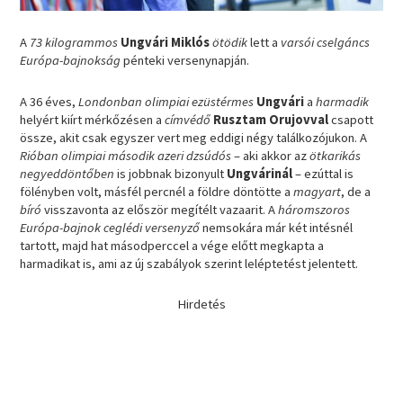
A
73 kilogrammos
Ungvári Miklós
ötödik
lett a
varsói cselgáncs
Európa-bajnokság
pénteki versenynapján.
A 36 éves,
Londonban olimpiai ezüstérmes
Ungvári
a
harmadik
helyért kiírt mérkőzésen a
címvédő
Rusztam Orujovval
csapott
össze, akit csak egyszer vert meg eddigi négy találkozójukon. A
Rióban olimpiai második azeri dzsúdós
– aki akkor az
ötkarikás
negyeddöntőben
is jobbnak bizonyult
Ungvárinál
– ezúttal is
fölényben volt, másfél percnél a földre döntötte a
magyart
, de a
bíró
visszavonta az először megítélt vazaarit. A
háromszoros
Európa-bajnok ceglédi versenyző
nemsokára már két intésnél
tartott, majd hat másodperccel a vége előtt megkapta a
harmadikat is, ami az új szabályok szerint leléptetést jelentett.
Hirdetés