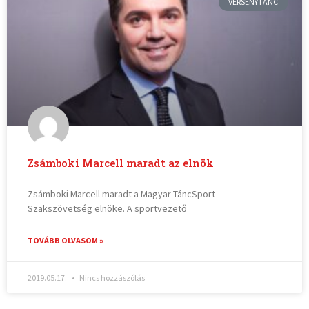
VERSENYTÁNC
Zsámboki Marcell maradt az elnök
Zsámboki Marcell maradt a Magyar TáncSport
Szakszövetség elnöke. A sportvezető
TOVÁBB OLVASOM »
2019.05.17.
Nincs hozzászólás