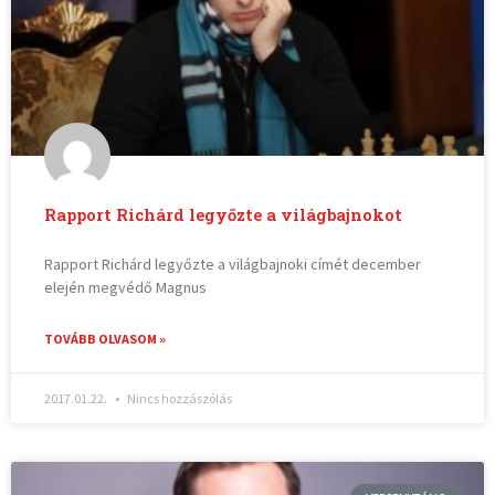
Rapport Richárd legyőzte a világbajnokot
Rapport Richárd legyőzte a világbajnoki címét december
elején megvédő Magnus
TOVÁBB OLVASOM »
2017.01.22.
Nincs hozzászólás