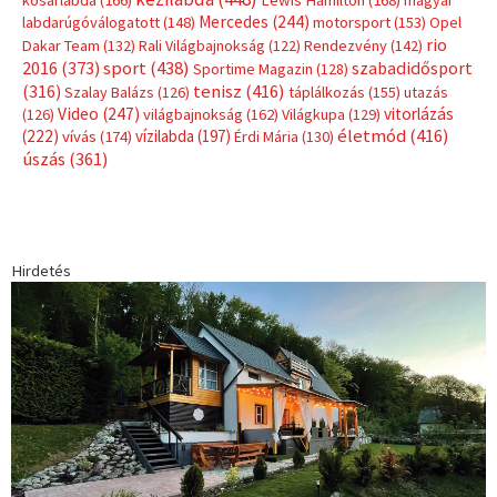
kosárlabda
(166)
Lewis Hamilton
(168)
magyar
Mercedes
(244)
labdarúgóválogatott
(148)
motorsport
(153)
Opel
rio
Dakar Team
(132)
Rali Világbajnokság
(122)
Rendezvény
(142)
sport
(438)
2016
(373)
szabadidősport
Sportime Magazin
(128)
(316)
tenisz
(416)
Szalay Balázs
(126)
táplálkozás
(155)
utazás
Video
(247)
vitorlázás
(126)
világbajnokság
(162)
Világkupa
(129)
életmód
(416)
(222)
vívás
(174)
vízilabda
(197)
Érdi Mária
(130)
úszás
(361)
Hirdetés