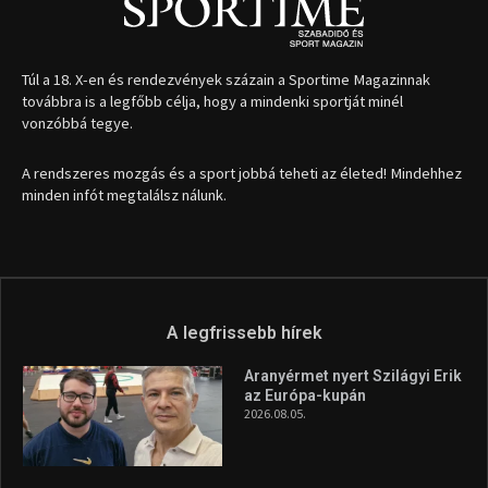
Túl a 18. X-en és rendezvények százain a Sportime Magazinnak
továbbra is a legfőbb célja, hogy a mindenki sportját minél
vonzóbbá tegye.
A rendszeres mozgás és a sport jobbá teheti az életed! Mindehhez
minden infót megtalálsz nálunk.
A legfrissebb hírek
Aranyérmet nyert Szilágyi Erik
az Európa-kupán
2026.08.05.