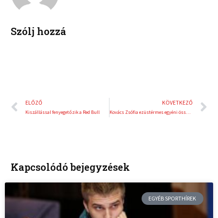
i
e
n
s
t
Szólj hozzá
Előző
K
ELŐZŐ
KÖVETKEZŐ
Kiszállással fenyegetőzik a Red Bull
Kovács Zsófia ezüstérmes egyéni összetettben
Kapcsolódó bejegyzések
EGYÉB SPORTHÍREK