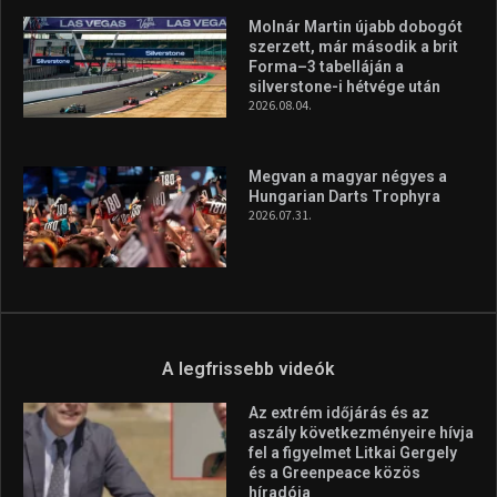
Molnár Martin újabb dobogót
szerzett, már második a brit
Forma–3 tabelláján a
silverstone-i hétvége után
2026.08.04.
Megvan a magyar négyes a
Hungarian Darts Trophyra
2026.07.31.
A legfrissebb videók
Az extrém időjárás és az
aszály következményeire hívja
fel a figyelmet Litkai Gergely
és a Greenpeace közös
híradója