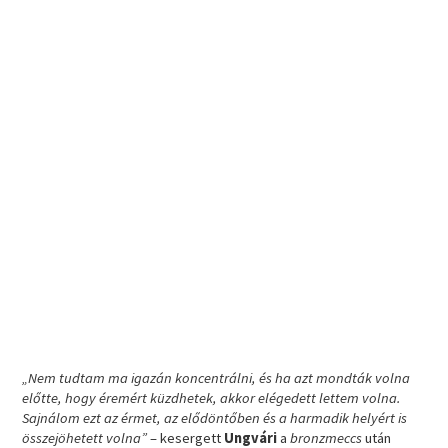
„Nem tudtam ma igazán koncentrálni, és ha azt mondták volna
előtte, hogy éremért küzdhetek, akkor elégedett lettem volna.
Sajnálom ezt az érmet, az elődöntőben és a harmadik helyért is
összejöhetett volna”
– kesergett
Ungvári
a
bronzmeccs
után