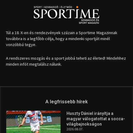
Túl a 18. X-en és rendezvények százain a Sportime Magazinnak
továbbra is a legfőbb célja, hogy a mindenki sportját minél
vonzóbbá tegye.
A rendszeres mozgás és a sport jobbá teheti az életed! Mindehhez
minden infót megtalálsz nálunk.
A legfrissebb hírek
Huszty Dániel irányítja a
magyar válogatottat a socca-
világbajnokságon
2026.08.07.