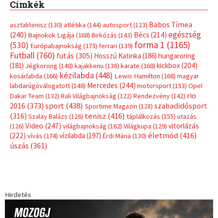
Címkék
Babos Tímea
asztalitenisz
(130)
atlétika
(144)
autosport
(123)
egészség
(240)
Bécs
(214)
Bajnokok Ligája
(168)
Birkózás
(143)
forma 1
(1165)
(530)
Európabajnokság
(173)
ferrari
(139)
Futball
(760)
futás
(305)
Hosszú Katinka
(186)
hungaroring
(181)
kickbox
(204)
Jégkorong
(148)
kajakkenu
(138)
karate
(168)
kézilabda
(448)
kosárlabda
(166)
Lewis Hamilton
(168)
magyar
Mercedes
(244)
labdarúgóválogatott
(148)
motorsport
(153)
Opel
rio
Dakar Team
(132)
Rali Világbajnokság
(122)
Rendezvény
(142)
sport
(438)
2016
(373)
szabadidősport
Sportime Magazin
(128)
(316)
tenisz
(416)
Szalay Balázs
(126)
táplálkozás
(155)
utazás
Video
(247)
vitorlázás
(126)
világbajnokság
(162)
Világkupa
(129)
életmód
(416)
(222)
vívás
(174)
vízilabda
(197)
Érdi Mária
(130)
úszás
(361)
Hirdetés