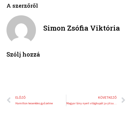
l
p
e
t
A szerzőről
i
i
b
t
n
n
o
e
k
t
o
r
e
e
Simon Zsófia Viktória
k
d
r
i
e
n
s
t
Szólj hozzá
Előző
K
ELŐZŐ
KÖVETKEZŐ
Hamilton keserédes győzelme
Magyar lány nyert világkupát ju-jitsuban