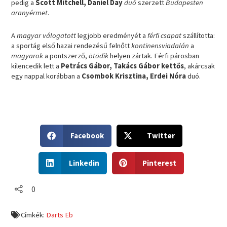
pedig a
Scott Mitchell, Daniel Day
duó
szerzett
Budapesten
aranyérmet
.
A
magyar válogatott
legjobb eredményét a
férfi csapat
szállította:
a sportág első hazai rendezésű felnőtt
kontinensviadalán
a
magyarok
a pontszerző,
ötödik
helyen zártak. Férfi párosban
kilencedik lett a
Petrács Gábor, Takács Gábor kettős
, akárcsak
egy nappal korábban a
Csombok Krisztina, Erdei Nóra
duó.
S
S
Facebook
Twitter
h
h
a
a
S
S
r
r
Linkedin
Pinterest
h
h
e
e
a
a
o
o
r
r
0
n
n
e
e
f
t
o
o
a
w
Címkék:
Darts Eb
n
n
c
i