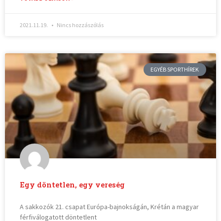
2021.11.19.
Nincs hozzászólás
EGYÉB SPORTHÍREK
Egy döntetlen, egy vereség
A sakkozók 21. csapat Európa-bajnokságán, Krétán a magyar
férfiválogatott döntetlent