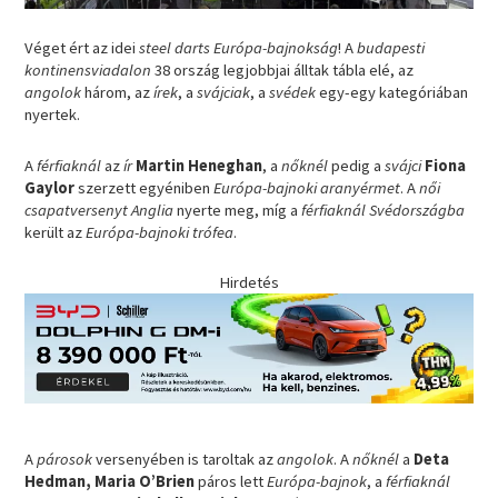
Véget ért az idei
steel darts Európa-bajnokság
! A
budapesti
kontinensviadalon
38 ország legjobbjai álltak tábla elé, az
angolok
három, az
írek
, a
svájciak
, a
svédek
egy-egy kategóriában
nyertek.
A
férfiaknál
az
ír
Martin Heneghan
, a
nőknél
pedig a
svájci
Fiona
Gaylor
szerzett egyéniben
Európa-bajnoki aranyérmet
. A
női
csapatversenyt Anglia
nyerte meg, míg a
férfiaknál Svédországba
került az
Európa-bajnoki trófea
.
Hirdetés
A
párosok
versenyében is taroltak az
angolok
. A
nőknél
a
Deta
Hedman, Maria O’Brien
páros lett
Európa-bajnok
, a
férfiaknál