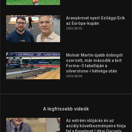
Aranyérmet nyert Szilágyi Erik
az Európa-kupán
2026.08.05.
Molnár Martin újabb dobogót
szerzett, már második a brit
Forma–3 tabelláján a
silverstone-i hétvége után
2026.08.04.
A legfrissebb videók
Az extrém időjárás és az
aszály következményeire hívja
fel a figyelmet Litkai Gergely