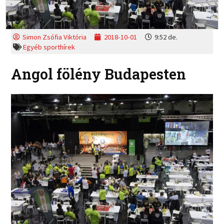
Simon Zsófia Viktória
2018-10-01
9:52 de.
Egyéb sporthírek
Angol fölény Budapesten