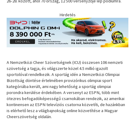
26-28. között, ahol 70 ország, 12 500 versenyzője lép pódiumra.
Hirdetés
A Nemzetközi Cheer Szövetségnek (ICU) összesen 106 nemzeti
szövetség a tagja, és világszerte közel 4.5 millió igazolt
sportolóval rendelkezik. A sportág idén a Nemzetközi Olimpiai
Bizottság döntése értelmében provizórikus olimpiai sport
kategóriába került, ami nagy lehetőség a sportág olimpiai
porondra kerülése érdekében. A versenyt az ESPN, több mint
ötezres befogadóképességű csarnokában rendezik, az amerikai
kontinensen az ESPN televíziós csatorna közvetíti, de hazánkban
is elérhető lesz a világbajnokság online közvetítése a Magyar
Cheerszövetség oldalán.