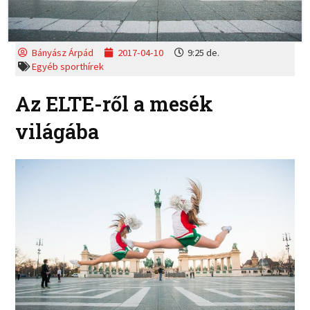
Bányász Árpád
2017-04-10
9:25 de.
Egyéb sporthírek
Az ELTE-ről a mesék
világába