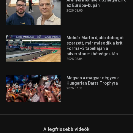
Túl a 18. X-en és rendezvények százain a Sportime Magazinnak
továbbra is a legfőbb célja, hogy a mindenki sportját minél
vonzóbbá tegye.
A rendszeres mozgás és a sport jobbá teheti az életed! Mindehhez
minden infót megtalálsz nálunk.
A legfrissebb hírek
Aranyérmet nyert Szilágyi Erik
az Európa-kupán
2026.08.05.
Molnár Martin újabb dobogót
szerzett, már második a brit
Forma–3 tabelláján a