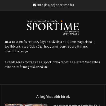
1035 Budapest, Miklós u. 7.
+36 30 471 1373
info (kukac) sportime.hu