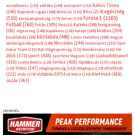
Címkék
Babos Tímea
asztalitenisz
(130)
atlétika
(144)
autosport
(123)
egészség
(240)
Bécs
(214)
Bajnokok Ligája
(168)
Birkózás
(143)
forma 1
(1165)
(530)
Európabajnokság
(173)
ferrari
(139)
Futball
(760)
futás
(305)
Hosszú Katinka
(186)
hungaroring
(181)
kickbox
(204)
Jégkorong
(148)
kajakkenu
(138)
karate
(168)
kézilabda
(448)
kosárlabda
(166)
Lewis Hamilton
(168)
magyar
Mercedes
(244)
labdarúgóválogatott
(148)
motorsport
(153)
Opel
rio
Dakar Team
(132)
Rali Világbajnokság
(122)
Rendezvény
(142)