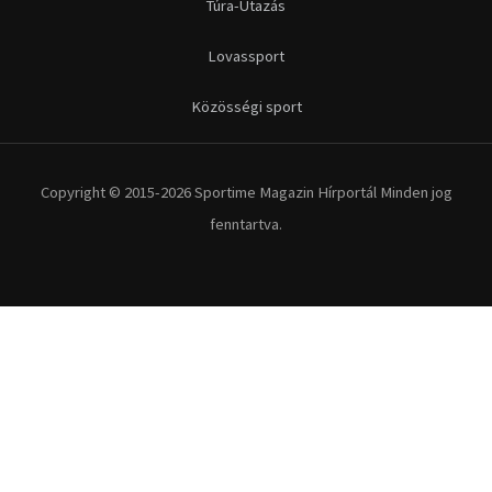
Futás
Kerékpár
Extrém Sportok
Fitnesz
Egyéb szabadidősport
Túra-Utazás
Lovassport
Közösségi sport
Copyright © 2015-2026 Sportime Magazin Hírportál Minden jog