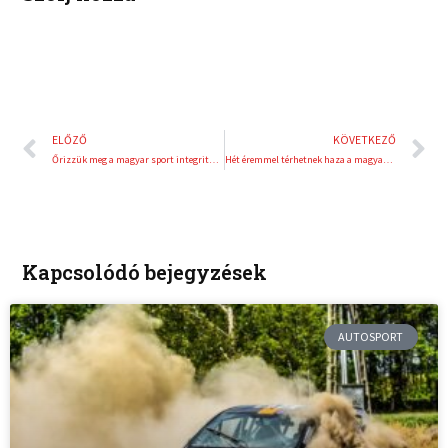
Előző
K
ELŐZŐ
KÖVETKEZŐ
Őrizzük meg a magyar sport integritását, közösen a dopping ellen!
Hét éremmel térhetnek haza a magyar birkózók Bulgáriából
Kapcsolódó bejegyzések
AUTOSPORT