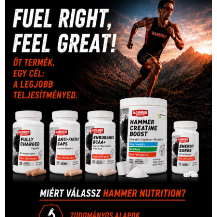
sport
(438)
2016
(373)
szabadidősport
Sportime Magazin
(128)
(316)
tenisz
(416)
Szalay Balázs
(126)
táplálkozás
(155)
utazás
Video
(247)
vitorlázás
(126)
világbajnokság
(162)
Világkupa
(129)
életmód
(416)
(222)
vívás
(174)
vízilabda
(197)
Érdi Mária
(130)
úszás
(361)
Hirdetés