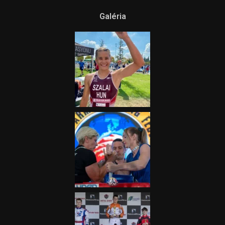
Ne csak nézd, lásd is a focit! –
itt a Tippmix Teljes
Terjedelem!
2025.08.05.
„A Forma-1-es Magyar
Nagydíj az egész nemzetnek
fontos”
2025.06.19.
Galéria