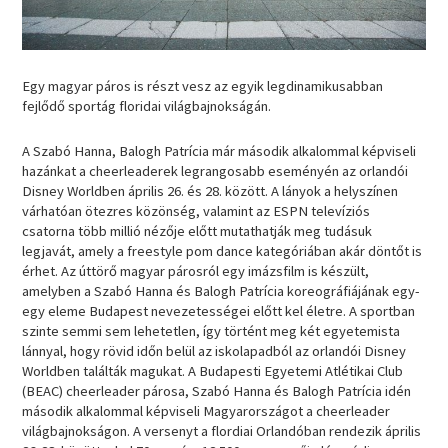
Egy magyar páros is részt vesz az egyik legdinamikusabban
fejlődő sportág floridai világbajnokságán.
A Szabó Hanna, Balogh Patrícia már második alkalommal képviseli
hazánkat a cheerleaderek legrangosabb eseményén az orlandói
Disney Worldben április 26. és 28. között. A lányok a helyszínen
várhatóan ötezres közönség, valamint az ESPN televíziós
csatorna több millió nézője előtt mutathatják meg tudásuk
legjavát, amely a freestyle pom dance kategóriában akár döntőt is
érhet. Az úttörő magyar párosról egy imázsfilm is készült,
amelyben a Szabó Hanna és Balogh Patrícia koreográfiájának egy-
egy eleme Budapest nevezetességei előtt kel életre. A sportban
szinte semmi sem lehetetlen, így történt meg két egyetemista
lánnyal, hogy rövid időn belül az iskolapadból az orlandói Disney
Worldben találták magukat. A Budapesti Egyetemi Atlétikai Club
(BEAC) cheerleader párosa, Szabó Hanna és Balogh Patrícia idén
második alkalommal képviseli Magyarországot a cheerleader
világbajnokságon. A versenyt a flordiai Orlandóban rendezik április