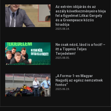
silverstone-i hétvége után
2026.08.04.
Megvan a magyar négyes a
Hungarian Darts Trophyra
2026.07.31.
A legfrissebb videók
Az extrém időjárás és az
aszály következményeire hívja
fel a figyelmet Litkai Gergely
és a Greenpeace közös
híradója
2025.08.14.