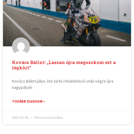
Kovács Bálint: „Lassan újra megszokom ezt a
légkört”
Kovács Bálint július óta tartó rehabilitáció után végre újra
nagypályán
TOVÁBB OLVASOM »
2022.01.28.
Nincs hozzászólás