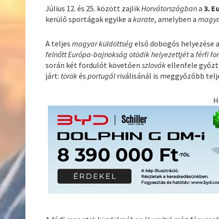
Július 12. és 25. között zajlik
Horvátországban
a
3. 
kerülő sportágak egyike a
karate
, amelyben a
magya
A teljes
magyar küldöttség
első dobogós helyezése 
felnőtt Európa-bajnokság ötödik helyezettjét
a
férfi f
során két fordulót követően
szlovák
ellenfele győzt
járt:
török
és
portugál
riválisánál is meggyőzőbb te
H