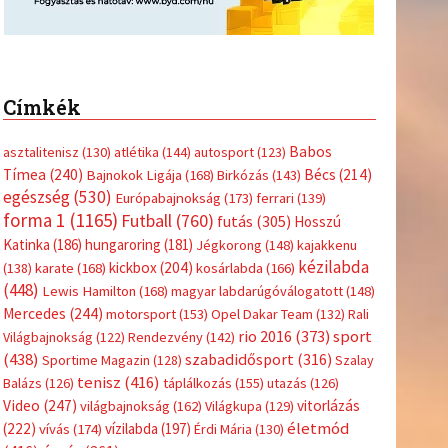
Címkék
Babos
asztalitenisz
(130)
atlétika
(144)
autosport
(123)
Tímea
(240)
Bécs
(214)
Bajnokok Ligája
(168)
Birkózás
(143)
egészség
(530)
Európabajnokság
(173)
ferrari
(139)
forma 1
(1165)
Futball
(760)
futás
(305)
Hosszú
Katinka
(186)
hungaroring
(181)
Jégkorong
(148)
kajakkenu
kézilabda
kickbox
(204)
(138)
karate
(168)
kosárlabda
(166)
(448)
Lewis Hamilton
(168)
magyar labdarúgóválogatott
(148)
Mercedes
(244)
motorsport
(153)
Opel Dakar Team
(132)
Rali
sport
rio 2016
(373)
Világbajnokság
(122)
Rendezvény
(142)
(438)
szabadidősport
(316)
Sportime Magazin
(128)
Szalay
tenisz
(416)
Balázs
(126)
táplálkozás
(155)
utazás
(126)
Video
(247)
vitorlázás
világbajnokság
(162)
Világkupa
(129)
életmód
(222)
vívás
(174)
vízilabda
(197)
Érdi Mária
(130)