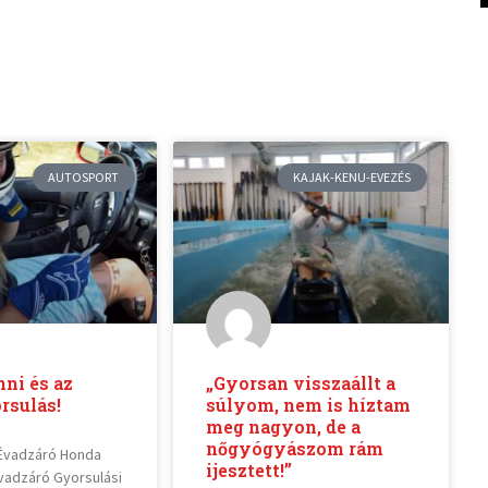
AUTOSPORT
KAJAK-KENU-EVEZÉS
ni és az
„Gyorsan visszaállt a
rsulás!
súlyom, nem is híztam
meg nagyon, de a
nőgyógyászom rám
Évadzáró Honda
ijesztett!”
Évadzáró Gyorsulási