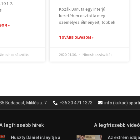
10.1-2.
Kozák Danuta egy interjú
a!
keretében osztotta meg
személyes élményeit, többek
SOM »
TOVÁBB OLVASOM »
incs hozzászólás
2020.01.30.
Nincs hozzászólás
35 Budapest, Miklós u. 7.
+36 30 471 1373
info (kukac) spor
A legfrissebb hírek
A legfrissebb vide
Huszty Dániel irányítja a
Az extrém időjá