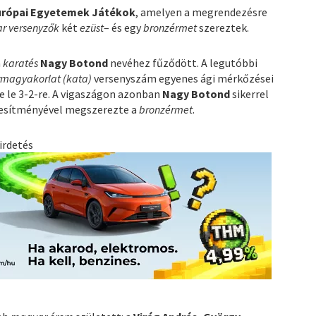
Európai Egyetemek Játékok
, amelyen a megrendezésre
r versenyzők
két
ezüst
– és egy
bronzérmet
szereztek.
a
karatés
Nagy Botond
nevéhez fűződött. A legutóbbi
ormagyakorlat (kata)
versenyszám egyenes ági mérkőzései
e le 3-2-re. A vigaszágon azonban
Nagy Botond
sikerrel
ljesítményével megszerezte a
bronzérmet
.
irdetés