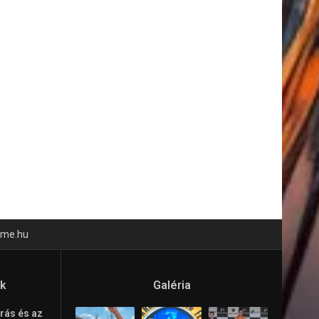
time.hu
ók
Galéria
rás és az