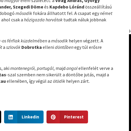
bb
magyar érem
született: a
Virág András, György
xander, Szegedi Döme
és
Kapdebo Lóránd
összeállítású
a dobogó
második
fokára állhatott fel. A csapat egy
német
 ahol csak a
házigazda horvátok
tudtak náluk jobbnak
g-os férfiak küzdelmében
a
második
helyen végzett. A
őt
a
szlovák
Dobrotka
elleni
döntőben
egy túl erősre
s, aki
montenegrói, portugál
, majd
angol
ellenfelét verve a
tas
-szal szemben nem sikerült a döntőbe jutás, majd a
kau
ellenében, így végül az
ötödik
helyen zárt.
S
S
Linkedin
Pinterest
h
h
a
a