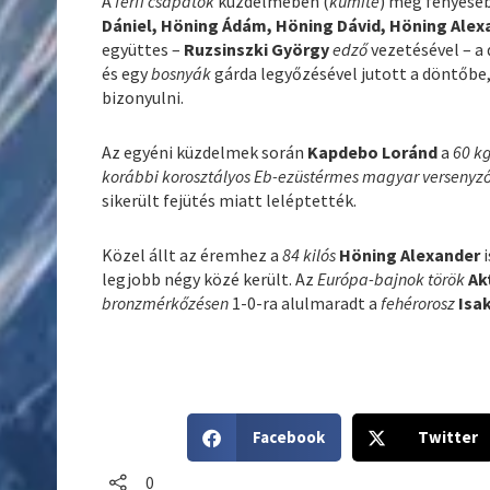
A
férfi csapatok
küzdelmében (
kumite
) még fényese
Dániel, Höning Ádám, Höning Dávid, Höning Ale
együttes –
Ruzsinszki György
edző
vezetésével – 
és egy
bosnyák
gárda legyőzésével jutott a döntőbe,
bizonyulni.
Az egyéni küzdelmek során
Kapdebo Loránd
a
60 k
korábbi korosztályos Eb-ezüstérmes magyar versenyz
sikerült fejütés miatt leléptették.
Közel állt az éremhez a
84 kilós
Höning Alexander
i
legjobb négy közé került. Az
Európa-bajnok török
Ak
bronzmérkőzésen
1-0-ra alulmaradt a
fehérorosz
Isa
S
S
Facebook
Twitter
h
h
a
a
0