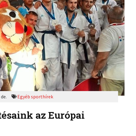
 de.
Egyéb sporthírek
tésaink az Európai