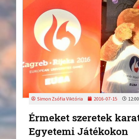
Simon Zsófia Viktória
2016-07-15
12:00
Érmeket szeretek kara
Egyetemi Játékokon