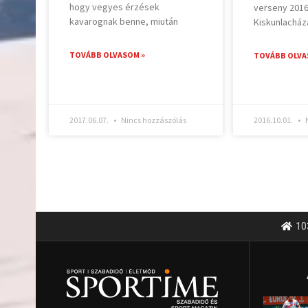
hogy vegyes érzések
verseny 2016.
kavarognak benne, miután
Kiskunlacház
TOVÁBB OLVASOM »
TOVÁBB OLVA
2017.06.07.
Nincs hozzászólás
2016.10.01.
N
10