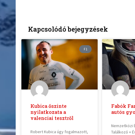
Kapcsolódó bejegyzések
F1
Kubica őszinte
Fabók Fan
nyilatkozata a
autós gyo
valenciai tesztről
Nemzetközi 
Robert Kubica úgy fogalmazott,
Találkozó + 