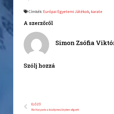
r
r
e
e
Címkék:
Európai Egyetemi Játékok
,
karate
o
o
n
n
A szerzőről
f
t
a
w
c
i
Simon Zsófia Viktó
e
t
b
t
o
e
o
r
k
Szólj hozzá
Előző
ELŐZŐ
Rio Haryanto a középmezőnyben végzett