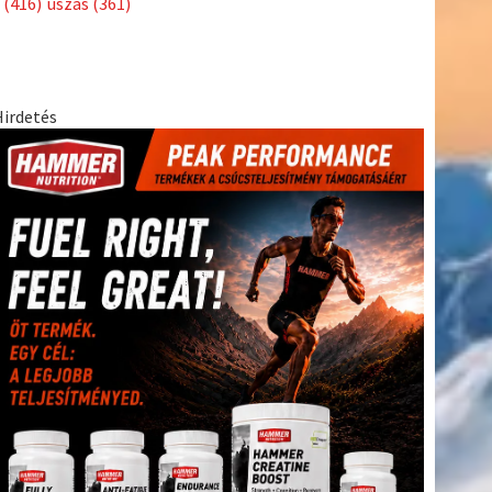
(416)
úszás
(361)
Hirdetés