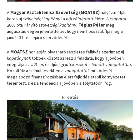
A
Magyar Asztalitenisz Szövetség (MOATSZ)
pályázat útján
keres új
szövetségi kapitányt
a
női válogatott
élére. A
csapatot
2005 óta irányító
szövetségi kapitány
,
Téglás Péter
még
augusztus végén jelentette be, hogy nem hosszabbítja meg a
január 31.-én lejáró szerződését.
A
MOATSZ
honlapján olvasható részletes felhívás szerint az új
kapitánynak
többek között az lesz a feladata, hogy a jövőben
integrálja az U21-es és ifjúsági
játékosokat
a
felnőtt válogatottba
.
Közölték: az elmúlt években a
válogatottak
működését
megalapozó finanszírozásban elért fejlődés stabil környezetet
teremtett, s ez a tendencia a jövőben is folytatódni fog.
Hirdetés