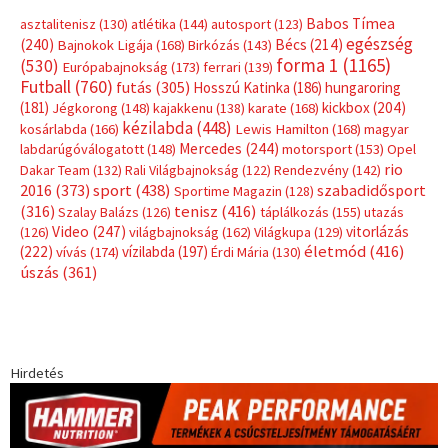
Babos Tímea
asztalitenisz
(130)
atlétika
(144)
autosport
(123)
egészség
(240)
Bécs
(214)
Bajnokok Ligája
(168)
Birkózás
(143)
forma 1
(1165)
(530)
Európabajnokság
(173)
ferrari
(139)
Futball
(760)
futás
(305)
Hosszú Katinka
(186)
hungaroring
(181)
kickbox
(204)
Jégkorong
(148)
kajakkenu
(138)
karate
(168)
kézilabda
(448)
kosárlabda
(166)
Lewis Hamilton
(168)
magyar
Mercedes
(244)
labdarúgóválogatott
(148)
motorsport
(153)
Opel
rio
Dakar Team
(132)
Rali Világbajnokság
(122)
Rendezvény
(142)
sport
(438)
2016
(373)
szabadidősport
Sportime Magazin
(128)
(316)
tenisz
(416)
Szalay Balázs
(126)
táplálkozás
(155)
utazás
Video
(247)
vitorlázás
(126)
világbajnokság
(162)
Világkupa
(129)
életmód
(416)
(222)
vívás
(174)
vízilabda
(197)
Érdi Mária
(130)
úszás
(361)
Hirdetés