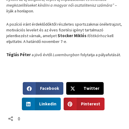
megközelítéseket kínálni a magyar női asztalitenisz számára”
–
írják a honlapon.
A pozíció iránt érdeklődőktől részletes sportszakmai önéletrajzot,
motivációs levelet és az éves fizetési igényt tartalmazó
jelentkezést várnak, amelyet
Stocker Miklós
főtitkárhoz
kell
eljuttatni. A határidő november 7-e.
Téglás Péter
a jövő évtől
Luxemburgban
folytatja a pályafutását.
S
S
Facebook
Twitter
h
h
a
a
S
S
r
r
Linkedin
Pinterest
h
h
e
e
a
a
o
o
r
r
0
n
n
e
e
f
t
o
o