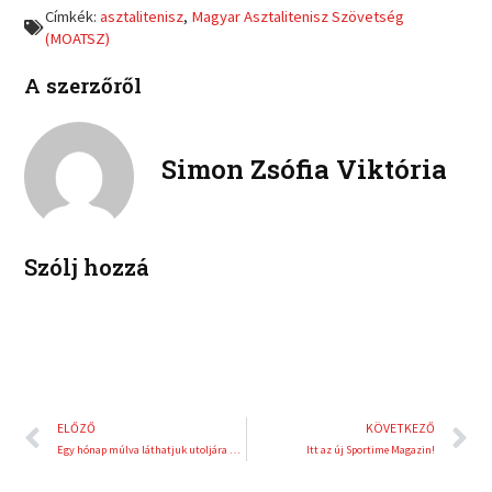
a
w
Címkék:
asztalitenisz
,
Magyar Asztalitenisz Szövetség
n
n
c
i
(MOATSZ)
l
p
e
t
i
i
b
t
A szerzőről
n
n
o
e
k
t
o
r
e
e
k
d
r
Simon Zsófia Viktória
i
e
n
s
t
Szólj hozzá
Előző
K
ELŐZŐ
KÖVETKEZŐ
Egy hónap múlva láthatjuk utoljára versenyezni Mark Webbert
Itt az új Sportime Magazin!