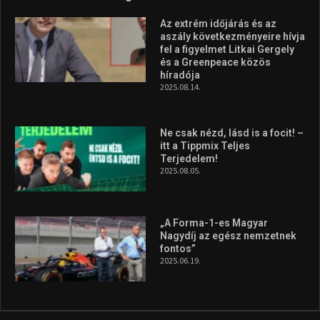
Az extrém időjárás és az
aszály következményeire hívja
fel a figyelmet Litkai Gergely
és a Greenpeace közös
híradója
2025.08.14.
Ne csak nézd, lásd is a focit! –
itt a Tippmix Teljes
Terjedelem!
2025.08.05.
„A Forma-1-es Magyar
Nagydíj az egész nemzetnek
fontos”
2025.06.19.