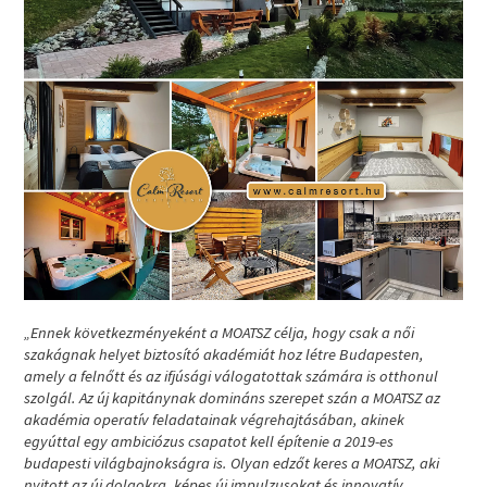
„Ennek következményeként a MOATSZ célja, hogy csak a női
szakágnak helyet biztosító akadémiát hoz létre Budapesten,
amely a felnőtt és az ifjúsági válogatottak számára is otthonul
szolgál. Az új kapitánynak domináns szerepet szán a MOATSZ az
akadémia operatív feladatainak végrehajtásában, akinek
egyúttal egy ambiciózus csapatot kell építenie a 2019-es
budapesti világbajnokságra is. Olyan edzőt keres a MOATSZ, aki
nyitott az új dolgokra, képes új impulzusokat és innovatív