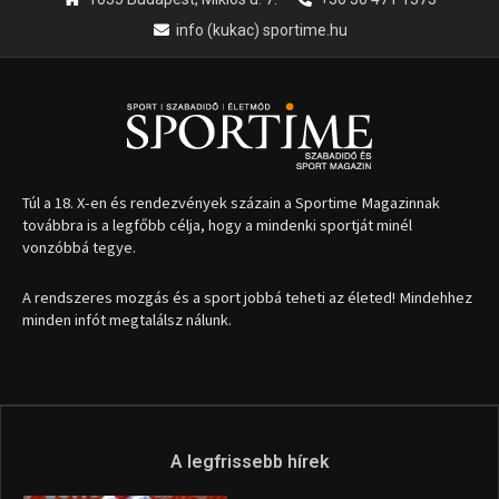
info (kukac) sportime.hu
Túl a 18. X-en és rendezvények százain a Sportime Magazinnak
továbbra is a legfőbb célja, hogy a mindenki sportját minél
vonzóbbá tegye.
A rendszeres mozgás és a sport jobbá teheti az életed! Mindehhez
minden infót megtalálsz nálunk.
A legfrissebb hírek