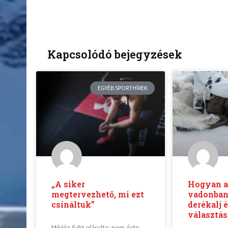
Kapcsolódó bejegyzések
EGYÉB SPORTHÍREK
„A siker
Hogyan al
megtervezhető, mi ezt
vadonban
csináltuk”
derékalj 
választá
Miklós Edit elárulta: nem érte