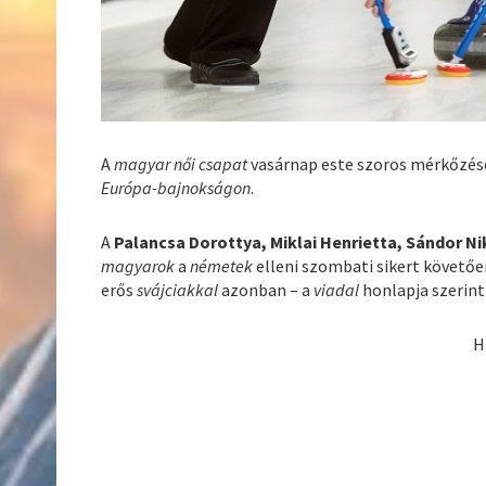
A
magyar női csapat
vasárnap este szoros mérkőzés
Európa-bajnokságon
.
A
Palancsa Dorottya, Miklai Henrietta, Sándor Ni
magyarok
a
németek
elleni szombati sikert követőe
erős
svájciakkal
azonban – a
viadal
honlapja szerint
H