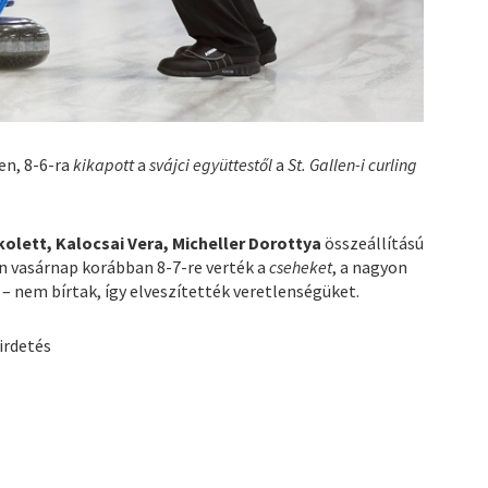
en, 8-6-ra
kikapott
a
svájci együttestől
a
St. Gallen-i curling
kolett, Kalocsai Vera, Micheller Dorottya
összeállítású
n vasárnap korábban 8-7-re verték a
cseheket
, a nagyon
 – nem bírtak, így elveszítették veretlenségüket.
irdetés