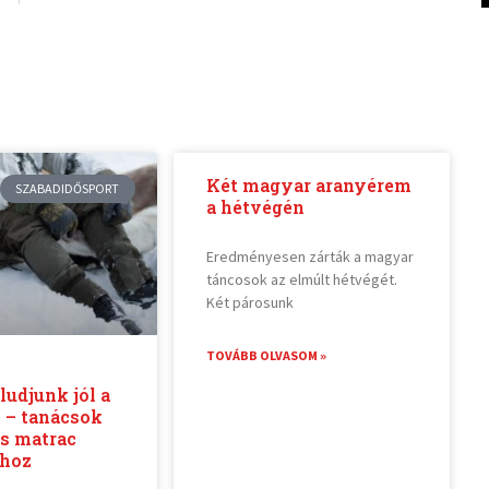
Két magyar aranyérem
SZABADIDŐSPORT
a hétvégén
Eredményesen zárták a magyar
táncosok az elmúlt hétvégét.
Két párosunk
TOVÁBB OLVASOM »
udjunk jól a
 – tanácsok
és matrac
shoz