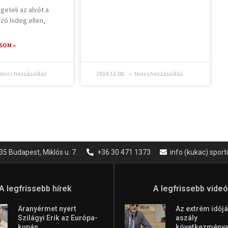
geteli az alvót a
zó hideg ellen,
SOM »
incs hozzászólás
2014.12.08.
Nincs hozzászólás
35 Budapest, Miklós u. 7.
+36 30 471 1373
info (kukac) spor
A legfrissebb hírek
A legfrissebb vide
Aranyérmet nyert
Az extrém időjá
Szilágyi Erik az Európa-
aszály
kupán
következményei