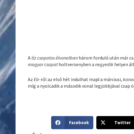
A
tíz csapatos élvonalban
három forduló után már cs
magyar csapat
holtversenyben a
negyedik
helyen áll
Az
Eb
-ről az első hét indulhat majd a márciusi,
kana
míg a nyolcadik a második vonal legjobbjával csap 
S
S
Facebook
Twitter
h
h
a
a