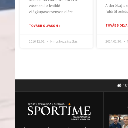
A derékalj szi
váratlanul a lesikló
földről bekús
világkupaversenyen elért
TOVÁBB OLVA
TOVÁBB OLVASOM »
2016.12.06.
Nincs hozzászólás
2024.01.30.
N
10