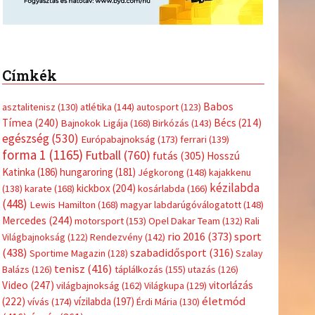
(416)
úszás
(361)
Hirdetés