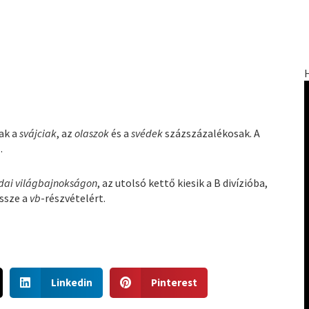
ak a
svájciak
, az
olaszok
és a
svédek
százszázalékosak. A
.
dai világbajnokságon
, az utolsó kettő kiesik a B divízióba,
össze a
vb
-részvételért.
S
S
Linkedin
Pinterest
h
h
a
a