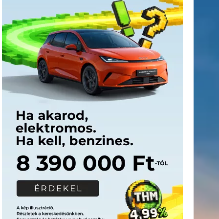
Címkék
Babos
asztalitenisz
(130)
atlétika
(144)
autosport
(123)
Tímea
(240)
Bécs
(214)
Bajnokok Ligája
(168)
Birkózás
(143)
egészség
(530)
Európabajnokság
(173)
ferrari
(139)
forma 1
(1165)
Futball
(760)
futás
(305)
Hosszú
Katinka
(186)
hungaroring
(181)
Jégkorong
(148)
kajakkenu
kézilabda
kickbox
(204)
(138)
karate
(168)
kosárlabda
(166)
(448)
Lewis Hamilton
(168)
magyar labdarúgóválogatott
(148)
Mercedes
(244)
motorsport
(153)
Opel Dakar Team
(132)
Rali
sport
rio 2016
(373)
Világbajnokság
(122)
Rendezvény
(142)
(438)
szabadidősport
(316)
Sportime Magazin
(128)
Szalay
tenisz
(416)
Balázs
(126)
táplálkozás
(155)
utazás
(126)
Video
(247)
vitorlázás
világbajnokság
(162)
Világkupa
(129)
életmód
(222)
vívás
(174)
vízilabda
(197)
Érdi Mária
(130)