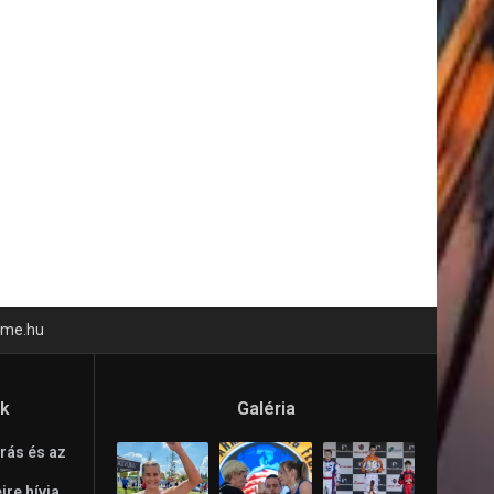
time.hu
ók
Galéria
rás és az
re hívja