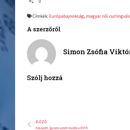
0
r
r
e
e
Címkék:
Európabajnokság
,
magyar női curlingvá
o
o
n
n
A szerzőről
f
t
a
w
c
i
Simon Zsófia Viktó
e
t
b
t
o
e
o
r
k
Szólj hozzá
Előző
ELŐZŐ
Kikapott, így nem jutott tovább a DVTK