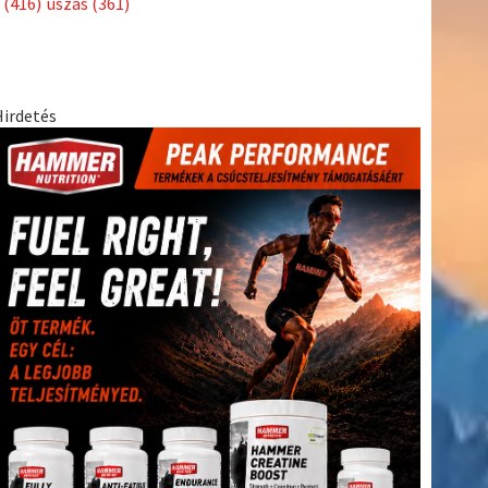
(416)
úszás
(361)
Hirdetés