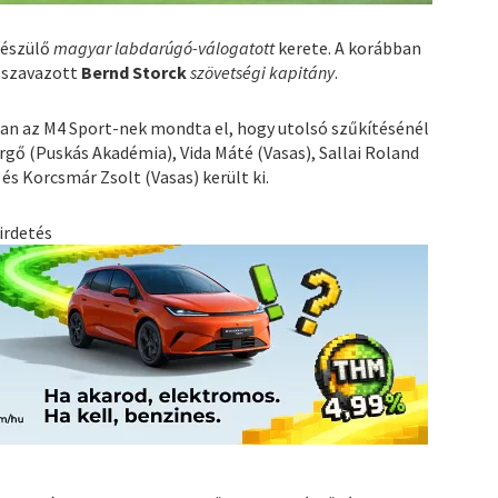
észülő
magyar labdarúgó-válogatott
kerete. A korábban
 szavazott
Bernd Storck
szövetségi kapitány
.
an az M4 Sport-nek mondta el, hogy utolsó szűkítésénél
ergő (Puskás Akadémia), Vida Máté (Vasas), Sallai Roland
s Korcsmár Zsolt (Vasas) került ki.
irdetés