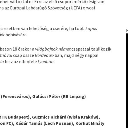
lehet változtatni. Erre az első csoportmérkőzésig van
ha az Európai Labdarúgó Szövetség (UEFA) orvosi
is esetben van lehetőség a cserére, ha több
kapus
óőr
behívására.
aton 18 órakor a
világbajnok német
csapattal találkozik
triával
csap össze
Bordeaux
-ban, majd négy nappal
lia
lesz az ellenfele
Lyonban
.
(Ferencváros), Gulácsi Péter (RB Leipzig)
(MTK Budapest), Guzmics Richárd (Wisla Kraków),
on FC), Kádár Tamás (Lech Poznan), Korhut Mihály