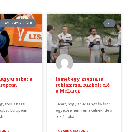
EGYÉB SPORTHÍREK
F1
agyar siker a
Ismét egy zseniális
uropean
reklámmal rukkolt elő
a McLaren
agyarok a hazai
Lehet, hogy a versenypályákon
qball European
egyelőre nem remekelnek, de a
ti
reklámokat
SOM »
TOVÁBB OLVASOM »