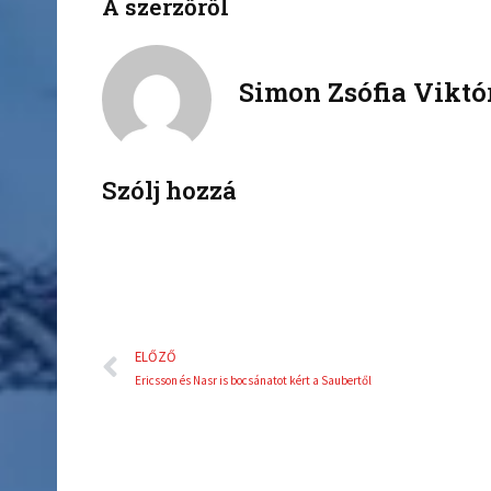
A szerzőről
f
t
a
w
c
i
Simon Zsófia Viktó
e
t
b
t
o
e
o
r
k
Szólj hozzá
Előző
ELŐZŐ
Ericsson és Nasr is bocsánatot kért a Saubertől