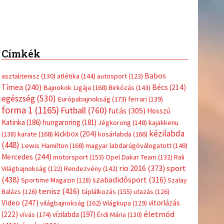
Címkék
Babos
asztalitenisz
(130)
atlétika
(144)
autosport
(123)
Tímea
(240)
Bécs
(214)
Bajnokok Ligája
(168)
Birkózás
(143)
egészség
(530)
Európabajnokság
(173)
ferrari
(139)
forma 1
(1165)
Futball
(760)
futás
(305)
Hosszú
Katinka
(186)
hungaroring
(181)
Jégkorong
(148)
kajakkenu
kézilabda
kickbox
(204)
(138)
karate
(168)
kosárlabda
(166)
(448)
Lewis Hamilton
(168)
magyar labdarúgóválogatott
(148)
Mercedes
(244)
motorsport
(153)
Opel Dakar Team
(132)
Rali
sport
rio 2016
(373)
Világbajnokság
(122)
Rendezvény
(142)
(438)
szabadidősport
(316)
Sportime Magazin
(128)
Szalay
tenisz
(416)
Balázs
(126)
táplálkozás
(155)
utazás
(126)
Video
(247)
vitorlázás
világbajnokság
(162)
Világkupa
(129)
életmód
(222)
vívás
(174)
vízilabda
(197)
Érdi Mária
(130)