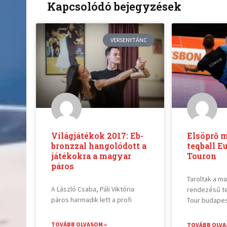
Kapcsolódó bejegyzések
VERSENYTÁNC
Világjátékok 2017: Eb-
Elsöprő m
bronzzal hangolódott a
teqball E
játékokra a magyar
Touron
páros
Taroltak a m
A László Csaba, Páli Viktória
rendezésű te
páros harmadik lett a profi
Tour budapes
TOVÁBB OLVASOM »
TOVÁBB OLVA