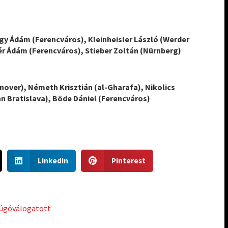
gy Ádám (Ferencváros), Kleinheisler László (Werder
ér Ádám (Ferencváros), Stieber Zoltán (Nürnberg)
over), Németh Krisztián (al-Gharafa), Nikolics
n Bratislava), Böde Dániel (Ferencváros)
S
S
Linkedin
Pinterest
h
h
a
a
r
r
e
e
úgóválogatott
o
o
n
n