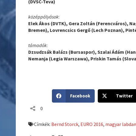
(DVSC-Teva)
középpályások
:
Elek Ákos (DVTK), Gera Zoltán (Ferencváros), Na
Bremen), Lovrencsics Gergő (Lech Poznan), Pint
támadók
:
Dzsudzsák Balázs (Bursaspor), Szalai Ádám (Hann
Nemanja (Legia Warszawa), Priskin Tamás (Slova
S
S
Facebook
Twitter
h
h
a
a
0
r
r
e
e
Címkék:
Bernd Storck
,
EURO 2016
,
magyar labdar
o
o
n
n