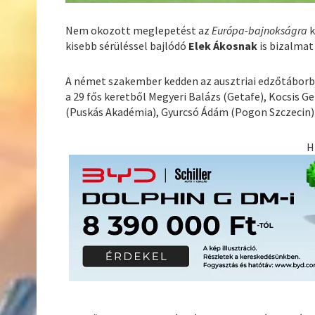
Nem okozott meglepetést az
Európa-bajnokságra
k
kisebb sérüléssel bajlódó
Elek Ákosnak
is bizalmat
A német szakember kedden az ausztriai edzőtáborb
a 29 fős keretből Megyeri Balázs (Getafe), Kocsis G
(Puskás Akadémia), Gyurcsó Ádám (Pogon Szczecin) é
H