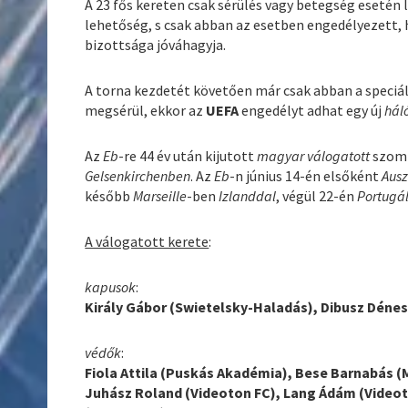
A 23 fős kereten csak sérülés vagy betegség esetén 
lehetőség, s csak abban az esetben engedélyezett, 
bizottsága jóváhagyja.
A torna kezdetét követően már csak abban a speciál
megsérül, ekkor az
UEFA
engedélyt adhat egy új
hál
Az
Eb
-re 44 év után kijutott
magyar válogatott
szomb
Gelsenkirchenben
. Az
Eb
-n június 14-én elsőként
Ausz
később
Marseille
-ben
Izlanddal
, végül 22-én
Portugá
A válogatott kerete
:
kapusok
:
Király Gábor (Swietelsky-Haladás), Dibusz Dénes 
védők
:
Fiola Attila (Puskás Akadémia), Bese Barnabás 
Juhász Roland (Videoton FC), Lang Ádám (Videot