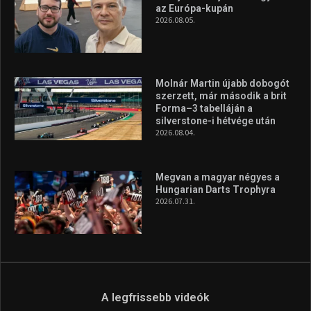
Hungarian Darts Trophyra
2026.07.31.
A legfrissebb videók
Az extrém időjárás és az
aszály következményeire hívja
fel a figyelmet Litkai Gergely
és a Greenpeace közös
híradója
2025.08.14.
Ne csak nézd, lásd is a focit! –
itt a Tippmix Teljes
Terjedelem!
2025.08.05.