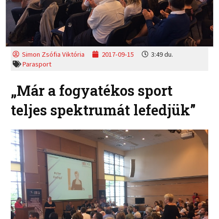
Simon Zsófia Viktória
2017-09-15
3:49 du.
Parasport
„Már a fogyatékos sport
teljes spektrumát lefedjük”