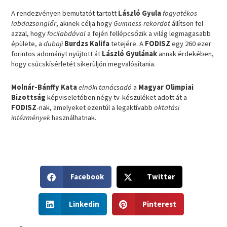
A rendezvényen bemutatót tartott
László Gyula
fogyatékos
labdazsonglőr
, akinek célja hogy
Guinness-rekordot
állítson fel
azzal, hogy
focilabdával
a fején fellépcsőzik a világ legmagasabb
épülete, a
dubaji
Burdzs Kalifa
tetejére. A
FODISZ
egy 260 ezer
forintos adományt nyújtott át
László Gyulának
annak érdekében,
hogy csúcskísérletét sikerüljön megvalósítania.
Molnár-Bánffy Kata
elnöki tanácsadó
a
Magyar Olimpiai
Bizottság
képviseletében négy tv-készüléket adott át a
FODISZ
-nak, amelyeket ezentúl a legaktívabb
oktatási
intézmények
használhatnak.
S
S
Facebook
Twitter
h
h
a
a
S
S
r
r
Linkedin
Pinterest
h
h
e
e
a
a
o
o