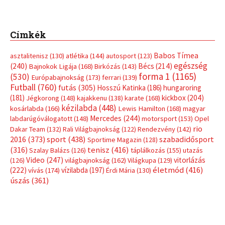
sport
(438)
2016
(373)
szabadidősport
Sportime Magazin
(128)
(316)
tenisz
(416)
Szalay Balázs
(126)
táplálkozás
(155)
utazás
Video
(247)
vitorlázás
(126)
világbajnokság
(162)
Világkupa
(129)
életmód
(416)
(222)
vívás
(174)
vízilabda
(197)
Érdi Mária
(130)
úszás
(361)
Hirdetés