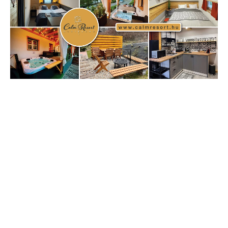
Címkék
Babos Tímea
asztalitenisz
(130)
atlétika
(144)
autosport
(123)
egészség
(240)
Bécs
(214)
Bajnokok Ligája
(168)
Birkózás
(143)
forma 1
(1165)
(530)
Európabajnokság
(173)
ferrari
(139)
Futball
(760)
futás
(305)
Hosszú Katinka
(186)
hungaroring
(181)
kickbox
(204)
Jégkorong
(148)
kajakkenu
(138)
karate
(168)
kézilabda
(448)
kosárlabda
(166)
Lewis Hamilton
(168)
magyar
Mercedes
(244)
labdarúgóválogatott
(148)
motorsport
(153)
Opel
rio
Dakar Team
(132)
Rali Világbajnokság
(122)
Rendezvény
(142)