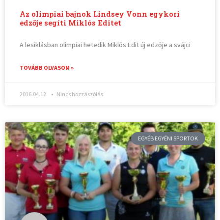
Az olimpiai bajnok Lindsey Vonn egykori
edzője segíti Miklós Editet
A lesiklásban olimpiai hetedik Miklós Edit új edzője a svájci
TOVÁBB OLVASOM »
2016.04.12.
Nincs hozzászólás
EGYÉB EGYÉNI SPORTOK