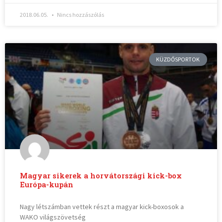
2018.06.05.
Nincs hozzászólás
KÜZDŐSPORTOK
Magyar sikerek a horvátországi kick-box
Európa-kupán
Nagy létszámban vettek részt a magyar kick-boxosok a
WAKO világszövetség