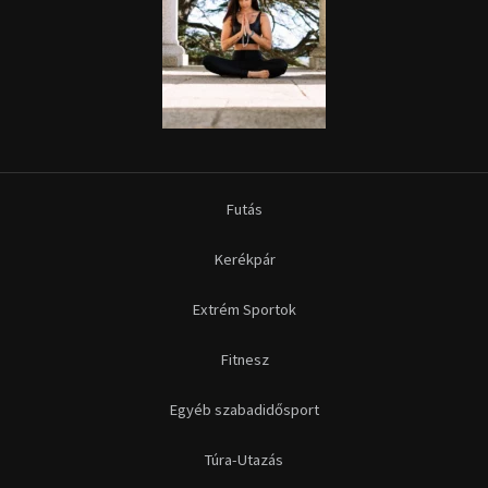
Extrém Sportok
Fitnesz
Egyéb szabadidősport
Túra-Utazás
Lovassport
Közösségi sport
Copyright © 2015-2026 Sportime Magazin Hírportál Minden jog
fenntartva.