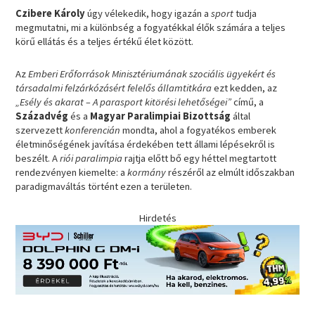
Czibere Károly
úgy vélekedik, hogy igazán a
sport
tudja
megmutatni, mi a különbség a fogyatékkal élők számára a teljes
körű ellátás és a teljes értékű élet között.
Az
Emberi Erőforrások Minisztériumának szociális ügyekért és
társadalmi felzárkózásért felelős államtitkára
ezt kedden, az
„Esély és akarat – A parasport kitörési lehetőségei”
című, a
Századvég
és a
Magyar Paralimpiai Bizottság
által
szervezett
konferencián
mondta, ahol a fogyatékos emberek
életminőségének javítása érdekében tett állami lépésekről is
beszélt. A
riói paralimpia
rajtja előtt bő egy héttel megtartott
rendezvényen kiemelte: a
kormány
részéről az elmúlt időszakban
paradigmaváltás történt ezen a területen.
Hirdetés