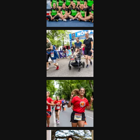
Futás
Kerékpár