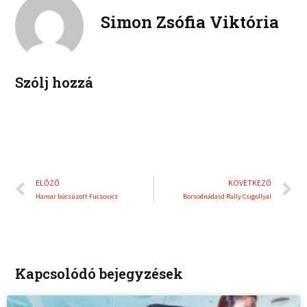
o
r
e
e
Simon Zsófia Viktória
k
d
r
i
e
n
s
t
Szólj hozzá
Előző
K
ELŐZŐ
KÖVETKEZŐ
Hamar búcsúzott Fucsovics
Borsodnádasd Rally Csigollyal
Kapcsolódó bejegyzések