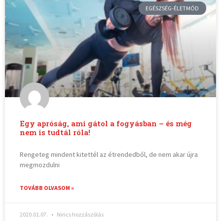
EGÉSZSÉG-ÉLETMÓD
Egy apróság, ami gátol a fogyásban – és még
nem is tudtál róla!
Rengeteg mindent kitettél az étrendedből, de nem akar újra
megmozdulni
TOVÁBB OLVASOM »
2020.01.07.
Nincs hozzászólás