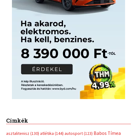
Címkék
Babos Tímea
asztalitenisz
(130)
atlétika
(144)
autosport
(123)
egészség
(240)
Bécs
(214)
Bajnokok Ligája
(168)
Birkózás
(143)
forma 1
(1165)
(530)
Európabajnokság
(173)
ferrari
(139)
Futball
(760)
futás
(305)
Hosszú Katinka
(186)
hungaroring
(181)
kickbox
(204)
Jégkorong
(148)
kajakkenu
(138)
karate
(168)
kézilabda
(448)
kosárlabda
(166)
Lewis Hamilton
(168)
magyar
Mercedes
(244)
labdarúgóválogatott
(148)
motorsport
(153)
Opel
rio
Dakar Team
(132)
Rali Világbajnokság
(122)
Rendezvény
(142)
sport
(438)
2016
(373)
szabadidősport
Sportime Magazin
(128)
(316)
tenisz
(416)
Szalay Balázs
(126)
táplálkozás
(155)
utazás
Video
(247)
vitorlázás
(126)
világbajnokság
(162)
Világkupa
(129)
életmód
(416)
(222)
vívás
(174)
vízilabda
(197)
Érdi Mária
(130)
úszás
(361)