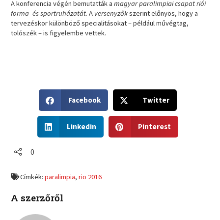
A konferencia végén bemutatták a
magyar paralimpiai csapat riói
forma- és sportruházatát
. A
versenyzők
szerint előnyös, hogy a
tervezéskor különböző specialitásokat – például művégtag,
tolószék – is figyelembe vettek.
S
S
Facebook
Twitter
h
h
a
a
S
S
r
r
Linkedin
Pinterest
h
h
e
e
a
a
o
o
r
r
0
n
n
e
e
f
t
o
o
a
w
Címkék:
paralimpia
,
rio 2016
n
n
c
i
l
p
e
t
A szerzőről
i
i
b
t
n
n
o
e
k
t