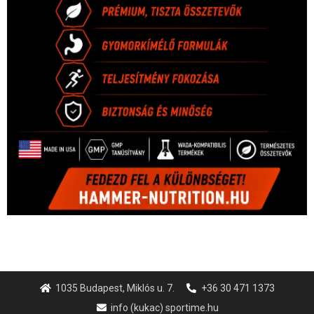
1035 Budapest, Miklós u. 7.
+36 30 471 1373
info (kukac) sportime.hu
Túl a 18. X-en és rendezvények százain a Sportime Magazinnak
továbbra is a legfőbb célja, hogy a mindenki sportját minél
vonzóbbá tegye.
A rendszeres mozgás és a sport jobbá teheti az életed! Mindehhez
minden infót megtalálsz nálunk.