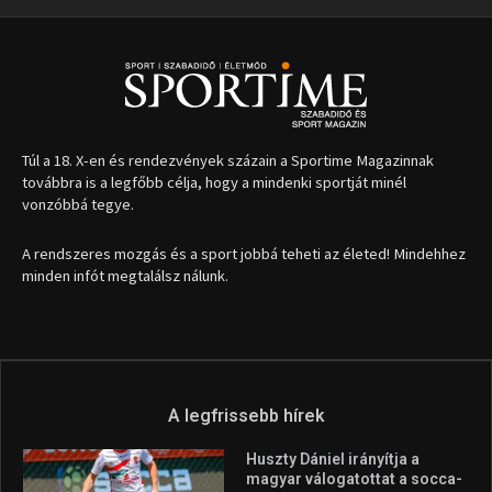
A legfrissebb hírek
Huszty Dániel irányítja a
magyar válogatottat a socca-
világbajnokságon
2026.08.07.
Aranyérmet nyert Szilágyi Erik
az Európa-kupán
2026.08.05.
Molnár Martin újabb dobogót
szerzett, már második a brit
Forma–3 tabelláján a