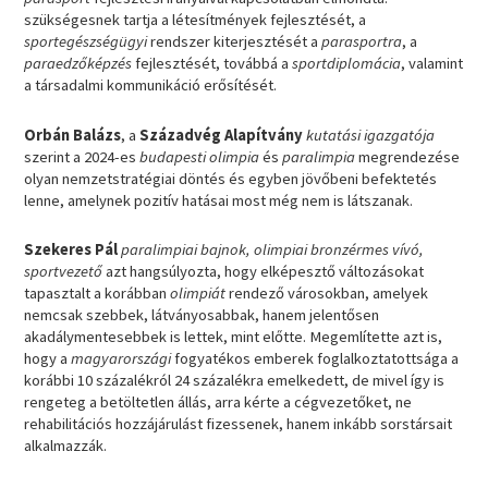
szükségesnek tartja a létesítmények fejlesztését, a
sportegészségügyi
rendszer kiterjesztését a
parasportra
, a
paraedzőképzés
fejlesztését, továbbá a
sportdiplomácia
, valamint
a társadalmi kommunikáció erősítését.
Orbán Balázs
, a
Századvég Alapítvány
kutatási igazgatója
szerint a 2024-es
budapesti olimpia
és
paralimpia
megrendezése
olyan nemzetstratégiai döntés és egyben jövőbeni befektetés
lenne, amelynek pozitív hatásai most még nem is látszanak.
Szekeres Pál
paralimpiai bajnok, olimpiai bronzérmes vívó,
sportvezető
azt hangsúlyozta, hogy elképesztő változásokat
tapasztalt a korábban
olimpiát
rendező városokban, amelyek
nemcsak szebbek, látványosabbak, hanem jelentősen
akadálymentesebbek is lettek, mint előtte. Megemlítette azt is,
hogy a
magyarországi
fogyatékos emberek foglalkoztatottsága a
korábbi 10 százalékról 24 százalékra emelkedett, de mivel így is
rengeteg a betöltetlen állás, arra kérte a cégvezetőket, ne
rehabilitációs hozzájárulást fizessenek, hanem inkább sorstársait
alkalmazzák.