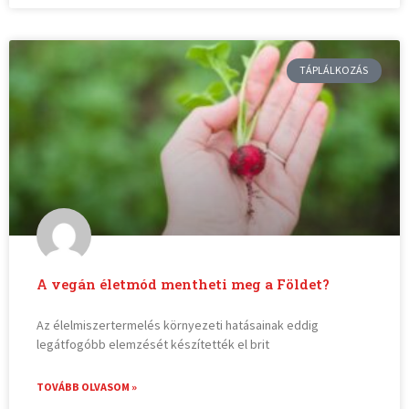
TÁPLÁLKOZÁS
A vegán életmód mentheti meg a Földet?
Az élelmiszertermelés környezeti hatásainak eddig
legátfogóbb elemzését készítették el brit
TOVÁBB OLVASOM »