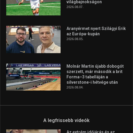
silverstone-i hétvége után
2026.08.04.
A legfrissebb videók
Az extrém időjárás és az
aszály következményeire hívja
fel a figyelmet Litkai Gergely
és a Greenpeace közös
híradója
2025.08.14.
Ne csak nézd, lásd is a focit! –
itt a Tippmix Teljes
Terjedelem!
2025.08.05.