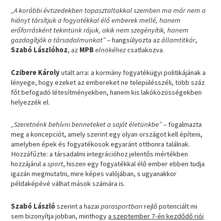
„A korábbi évtizedekben tapasztaltakkal szemben ma már nem a
hiányt társítjuk a fogyatékkal élő emberek mellé, hanem
erőforrásként tekintünk rájuk, akik nem szegényítik, hanem
gazdagítják a társadalmunkat”
– hangsúlyozta az
államtitkár
,
Szabó Lászlóhoz
, az
MPB
elnökéhez
csatlakozva.
Czibere Károly
utalt arra: a kormány fogyatékügyi politikájának a
lényege, hogy ezeket az embereket ne településszéli, több száz
főt befogadó létesítményekben, hanem kis lakóközösségekben
helyezzék el.
„Szeretnénk behívni benneteket a saját életünkbe”
– fogalmazta
meg a koncepciót, amely szerint egy olyan országot kell építeni,
amelyben épek és fogyatékosok egyaránt otthonra találnak.
Hozzáfűzte: a társadalmi integrációhoz jelentős mértékben
hozzájárul a
sport
, hiszen egy fogyatékkal élő ember ebben tudja
igazán megmutatni, mire képes valójában, s ugyanakkor
példaképévé válhat mások számára is.
Szabó László
szerint a hazai
parasportban
rejlő potenciált mi
sem bizonyítja jobban, minthogy
a szeptember 7-én kezdődő riói