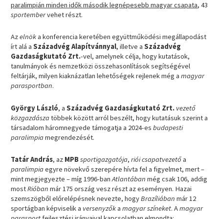
paralimpián minden idők második legnépesebb magyar csapata
, 43
sportember
vehet részt.
Az
elnök
a konferencia keretében együttműködési megállapodást
írt alá a
Századvég Alapítvánnyal
, illetve a
Századvég
Gazdaságkutató Zrt.
-vel, amelynek célja, hogy kutatások,
tanulmányok és nemzetközi összehasonlítások segítségével
feltárják, milyen kiaknázatlan lehetőségek rejlenek még a
magyar
parasportban
.
György László
, a
Századvég Gazdaságkutató Zrt.
vezető
közgazdásza
többek között arról beszélt, hogy kutatásuk szerint a
társadalom háromnegyede támogatja a 2024-es
budapesti
paralimpia
megrendezését.
Tatár András
, az
MPB
sportigazgatója
,
riói csapatvezető
a
paralimpia
egyre növekvő szerepére hívta fel a figyelmet, mert –
mint megjegyezte – míg 1996-ban
Atlantában
még csak 106, addig
most
Rióban
már 175 ország vesz részt az eseményen. Hazai
szemszögből előrelépésnek nevezte, hogy
Brazíliában
már 12
sportágban képviselik a
versenyzők
a
magyar színeket
. A
magyar
parasport
fejlesztési irányaival kapcsolatban elmondta: