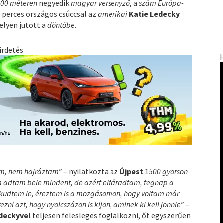
400 méteren
negyedik
magyar versenyző
, a
szám Európa-
3 perces országos csúccsal az
amerikai
Katie Ledecky
elyen jutott a
döntőbe
.
irdetés
em, nem hajráztam”
– nyilatkozta az
Újpest
1
500 gyorson
m adtam bele mindent, de azért elfáradtam, tegnap a
küdtem le, éreztem is a mozgásomon, hogy voltam már
ni azt, hogy nyolcszázon is kijön, aminek ki kell jönnie”
–
deckyvel
teljesen felesleges foglalkozni, őt egyszerűen