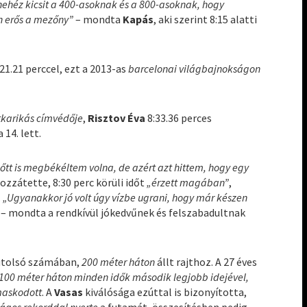
 nehéz kicsit a 400-asoknak és a 800-asoknak, hogy
en erős a mezőny”
– mondta
Kapás
, aki szerint 8:15 alatti
21.21 perccel, ezt a 2013-as
barcelonai világbajnokságon
 ötkarikás címvédője
,
Risztov Éva
8:33.36 perces
14. lett.
tt is megbékéltem volna, de azért azt hittem, hogy egy
hozzátette, 8:30 perc körüli időt
„érzett magában”
,
.
„Ugyanakkor jó volt úgy vízbe ugrani, hogy már készen
– mondta a rendkívül jókedvűnek és felszabadultnak
tolsó számában,
200 méter háton
állt rajthoz. A 27 éves
 100 méter háton minden idők második legjobb idejével,
maskodott
. A
Vasas
kiválósága ezúttal is bizonyította,
zágos rekorddal nyerte
a futamát, összesítésben pedig