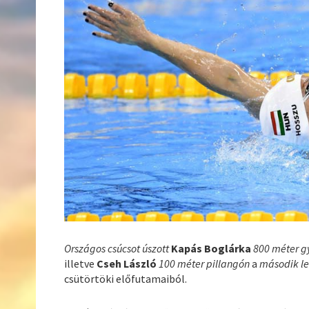
Országos csúcsot úszott
Kapás Boglárka
800 méter g
illetve
Cseh László
100 méter pillangón
a
második le
csütörtöki előfutamaiból.