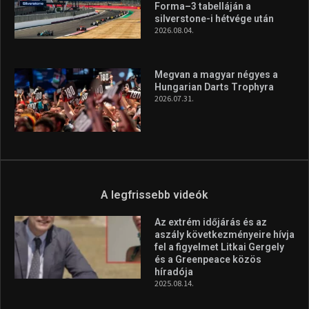
Forma–3 tabelláján a
silverstone-i hétvége után
2026.08.04.
Megvan a magyar négyes a
Hungarian Darts Trophyra
2026.07.31.
A legfrissebb videók
Az extrém időjárás és az
aszály következményeire hívja
fel a figyelmet Litkai Gergely
és a Greenpeace közös
híradója
2025.08.14.