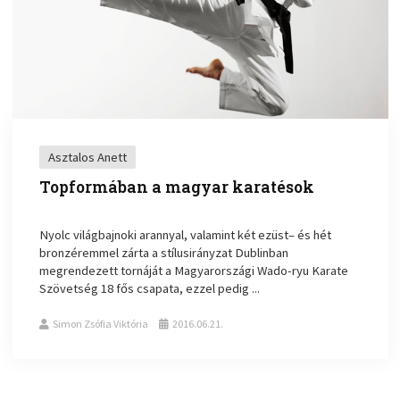
Asztalos Anett
Topformában a magyar karatésok
Nyolc világbajnoki arannyal, valamint két ezüst– és hét
bronzéremmel zárta a stílusirányzat Dublinban
megrendezett tornáját a Magyarországi Wado-ryu Karate
Szövetség 18 fős csapata, ezzel pedig ...
Simon Zsófia Viktória
2016.06.21.