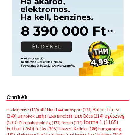
Címkék
Babos Tímea
asztalitenisz
(130)
atlétika
(144)
autosport
(123)
egészség
(240)
Bécs
(214)
Bajnokok Ligája
(168)
Birkózás
(143)
forma 1
(1165)
(530)
Európabajnokság
(173)
ferrari
(139)
Futball
(760)
futás
(305)
Hosszú Katinka
(186)
hungaroring
(181)
kickbox
(204)