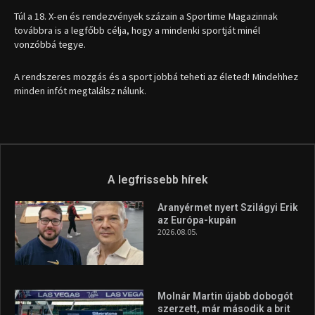
Túl a 18. X-en és rendezvények százain a Sportime Magazinnak
továbbra is a legfőbb célja, hogy a mindenki sportját minél
vonzóbbá tegye.
A rendszeres mozgás és a sport jobbá teheti az életed! Mindehhez
minden infót megtalálsz nálunk.
A legfrissebb hírek
Aranyérmet nyert Szilágyi Erik
az Európa-kupán
2026.08.05.
Molnár Martin újabb dobogót
szerzett, már második a brit