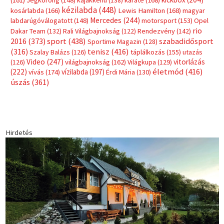
Jégkorong
(148)
kajakkenu
(138)
karate
(168)
kézilabda
(448)
kosárlabda
(166)
Lewis Hamilton
(168)
magyar
Mercedes
(244)
labdarúgóválogatott
(148)
motorsport
(153)
Opel
rio
Dakar Team
(132)
Rali Világbajnokság
(122)
Rendezvény
(142)
sport
(438)
2016
(373)
szabadidősport
Sportime Magazin
(128)
(316)
tenisz
(416)
Szalay Balázs
(126)
táplálkozás
(155)
utazás
Video
(247)
vitorlázás
(126)
világbajnokság
(162)
Világkupa
(129)
életmód
(416)
(222)
vívás
(174)
vízilabda
(197)
Érdi Mária
(130)
úszás
(361)
Hirdetés